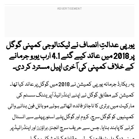
یورپی عدالتِ انصاف نے ٹیکنالوجی کمپنی گوگل
پر 2018 میں عائد کیے گئے 4.1 ارب یورو جرمانے
کے خلاف کمپنی کی آخری اپیل مسترد کر دی۔
یہ ریکارڈ جرمانہ یورپی کمیشن نے 2018 میں گوگل پر عائد کیا تھا۔
کمیشن کے مطابق گوگل نے اپنے اینڈرائیڈ آپریٹنگ سسٹم کی
مارکیٹ میں برتری کا ناجائز فائدہ اٹھاتے ہوئے موبائل فون بنانے والی
کمپنیوں کو گوگل سرچ، کروم اور گوگل پلے اسٹور پہلے سے انسٹال
کرنے کا پابند بنایا، جس سے حریف سرچ انجنز، براؤزرز اور اینڈرائیڈ پر
مبنی دیگر پلیٹ فارمز کے لیے مقابلہ کرنا مشکل ہو گیا۔