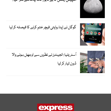
اسپیس ایکس کا بے قابو راکٹ چاند سے ٹکرا گیا!
گوگل نے اپنا روایتی فیچر ختم کرنے کا فیصلہ کر لیا
آسٹریلیا: انجینئرز نے نظروں سے اوجھل ہونے والا
ڈرون تیار کر لیا