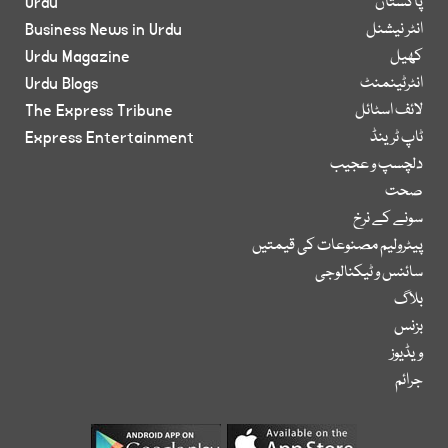
پاکستان
Urdu
انٹر نیشنل
Business News in Urdu
کھیل
Urdu Magazine
انٹرٹینمنٹ
Urdu Blogs
لائف اسٹائل
The Express Tribune
ٹاپ ٹرینڈ
Express Entertainment
دلچسپ و عجیب
صحت
سونے کے نرخ
پیٹرولیم مصنوعات کی قیمتیں
سائنس و ٹیکنالوجی
بلاگ
بزنس
ویڈیوز
جرائم