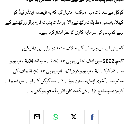
گوگل نے عدالت میں مؤقف اختیار کیا کہ یہ فیصلہ اینڈرائیڈ کو
کھلا، باہمی مطابقت رکھنے والا اور مفت پلیٹ فارم برقرار رکھنے کے
لیے کمپنی کی سرمایہ کاری کو نظر انداز کرتا ہے۔
کمپنی نے اس جرمانے کے خلاف متعدد بار اپیلیں دائر کیں۔
تاہم، 2022 میں ایک نچلی یورپی عدالت نے جرمانہ 4.34 ارب یورو
سے کم کرکے 4.1 ارب یورو کر دیا تھا۔ اب یورپی عدالتِ انصاف کی
جانب سے آخری اپیل مسترد ہونے کے بعد گوگل کے لیے اس فیصلے
کو مزید چیلنج کرنے کی گنجائش تقریباً ختم ہو گئی ہے۔