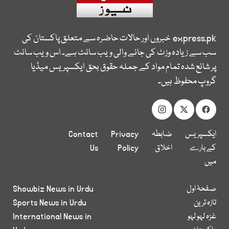
express.pk
خبروں اور حالات حاضرہ سے متعلق پاکستان کی
سب سے زیادہ وزٹ کی جانے والی ویب سائٹ ہے۔ اس ویب سائٹ
پر شائع شدہ تمام مواد کے جملہ حقوق بحق ایکسپریس میڈیا
گروپ محفوظ ہیں۔
ایکسپریس
ضابطہ
Privacy
Contact
کے بارے
اخلاق
Policy
Us
میں
صفحۂ اول
Showbiz News in Urdu
تازہ ترین
Sports News in Urdu
غزہ لہو لہو
International News in