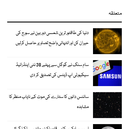
متعلقہ
دنیا کی طاقتور ترین شمسی دوربین نے سورج کی
حیران کن اور انتہائی واضح تصاویر حاصل کرلیں
سام سنگ نے گوگل سے پہلے 38 نئی اینڈرائیڈ
سیکیورٹی اپ ڈیٹس کی تصدیق کر دی
سائنس دانوں کا ستارے کی موت کے نایاب منظر کا
مشاہدہ