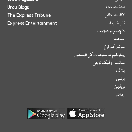
انٹرٹینمنٹ
Urdu Blogs
لائف اسٹائل
The Express Tribune
ٹاپ ٹرینڈ
Express Entertainment
دلچسپ و عجیب
صحت
سونے کے نرخ
پیٹرولیم مصنوعات کی قیمتیں
سائنس و ٹیکنالوجی
بلاگ
بزنس
ویڈیوز
جرائم