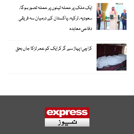
ایک ملک پر حملہ تینوں پر حملہ تصور ہوگا،
سعودیہ، ترکیہ، پاکستان کے درمیان سہ فریقی
دفاعی معاہدہ
کراچی؛ پہاڑ سے گر کر ایک کم عمر لڑکا جاں بحق