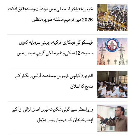
خیبرپختونخوا اسمبلی میں مراعات و استحقاق ایکٹ
2026 میں ترامیم متفقہ طور پر منظور
فیسکو کی نجکاری: ترکیہ، چینی سرمایہ کاروں
سمیت 12 ملکی و غیر ملکی گروپ میدان میں
انٹر بورڈ کراچی بارہویں جماعت آرٹس ریگولر کے
نتائج کا اعلان
وزیراعظم سے کوئی شکایت نہیں اصل لڑائی ان کے
اپنے خاندان کے درمیان ہے، بلاول