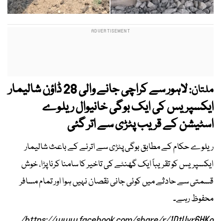
لاہور سے کراچی جانے والی 28 ڈاؤن شالیمار
ملتان:
ایکسپریس کی ایک بوگی خانیوال ریلوے
اسٹیشن کے قریب پٹڑی سے اتر گئی
ریلوے حکام کے مطابق بوگی پٹڑی سے اترنے کے باعث شالیمار
ایکسپریس کو تقریباً ایک گھنٹے کی تاخیر کا سامنا کرنا پڑا، خوش
قسمتی سے حادثے میں کوئی جانی نقصان نہیں ہوا اور تمام مسافر
محفوظ رہے۔
https://www.facebook.com/share/r/1DtUyr6HKo/