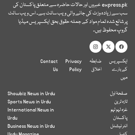
express.pk
خبروں اور حالات حاضرہ سے متعلق پاکستان کی
سب سے زیادہ وزٹ کی جانے والی ویب سائٹ ہے۔ اس ویب سائٹ
پر شائع شدہ تمام مواد کے جملہ حقوق بحق ایکسپریس میڈیا
گروپ محفوظ ہیں۔
ایکسپریس
ضابطہ
Privacy
Contact
کے بارے
اخلاق
Policy
Us
میں
صفحۂ اول
Showbiz News in Urdu
تازہ ترین
Sports News in Urdu
غزہ لہو لہو
International News in
پاکستان
Urdu
انٹر نیشنل
Business News in Urdu
کھیل
Urdu Magazine