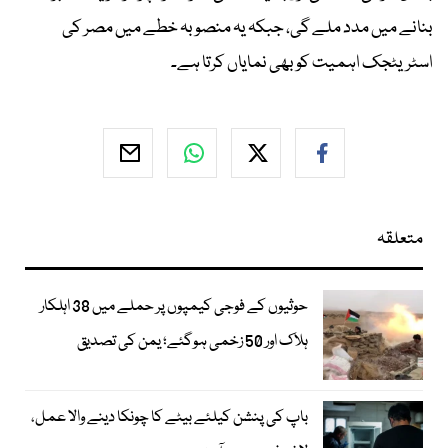
بنانے میں مدد ملے گی، جبکہ یہ منصوبہ خطے میں مصر کی
اسٹریٹجک اہمیت کو بھی نمایاں کرتا ہے۔
متعلقہ
حوثیوں کے فوجی کیمپوں پر حملے میں 38 اہلکار
ہلاک اور 50 زخمی ہوگئے؛ یمن کی تصدیق
باپ کی پنشن کیلئے بیٹے کا چونکا دینے والا عمل،