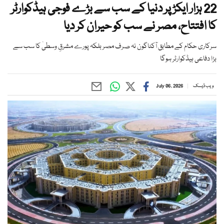
22 ہزار ایکڑ پر دنیا کے سب سے بڑے فوجی ہیڈکوارٹر
کا افتتاح، مصر نے سب کو حیران کر دیا
سرکاری حکام کے مطابق آکٹاگون نہ صرف مصر بلکہ پورے مشرقِ وسطیٰ کا سب سے
بڑا دفاعی ہیڈکوارٹر ہوگا
ویب ڈیسک
July 06, 2026