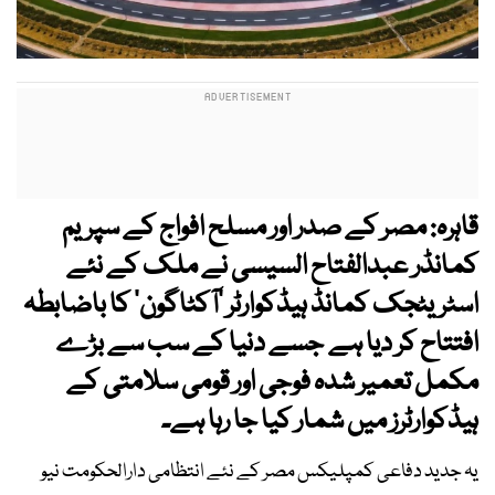
قاہرہ: مصر کے صدر اور مسلح افواج کے سپریم
کمانڈر عبدالفتاح السیسی نے ملک کے نئے
اسٹریٹجک کمانڈ ہیڈکوارٹر ’آکٹاگون‘ کا باضابطہ
افتتاح کر دیا ہے جسے دنیا کے سب سے بڑے
مکمل تعمیر شدہ فوجی اور قومی سلامتی کے
ہیڈکوارٹرز میں شمار کیا جا رہا ہے۔
یہ جدید دفاعی کمپلیکس مصر کے نئے انتظامی دارالحکومت نیو