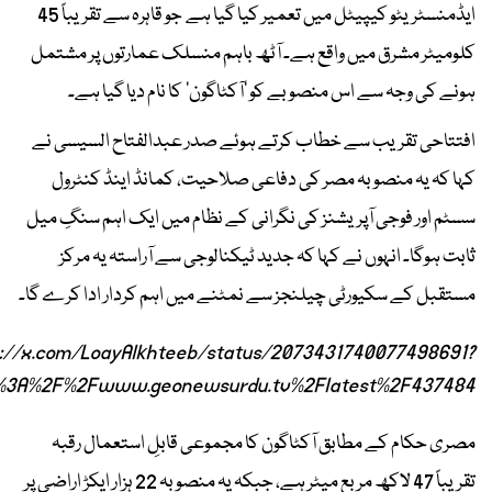
ایڈمنسٹریٹو کیپیٹل میں تعمیر کیا گیا ہے جو قاہرہ سے تقریباً 45
کلومیٹر مشرق میں واقع ہے۔ آٹھ باہم منسلک عمارتوں پر مشتمل
ہونے کی وجہ سے اس منصوبے کو ’آکٹاگون‘ کا نام دیا گیا ہے۔
افتتاحی تقریب سے خطاب کرتے ہوئے صدر عبدالفتاح السیسی نے
کہا کہ یہ منصوبہ مصر کی دفاعی صلاحیت، کمانڈ اینڈ کنٹرول
سسٹم اور فوجی آپریشنز کی نگرانی کے نظام میں ایک اہم سنگِ میل
ثابت ہوگا۔ انہوں نے کہا کہ جدید ٹیکنالوجی سے آراستہ یہ مرکز
مستقبل کے سکیورٹی چیلنجز سے نمٹنے میں اہم کردار ادا کرے گا۔
s://x.com/LoayAlkhteeb/status/2073431740077498691?
%3A%2F%2Fwww.geonewsurdu.tv%2Flatest%2F437484-
مصری حکام کے مطابق آکٹاگون کا مجموعی قابلِ استعمال رقبہ
تقریباً 47 لاکھ مربع میٹر ہے، جبکہ یہ منصوبہ 22 ہزار ایکڑ اراضی پر