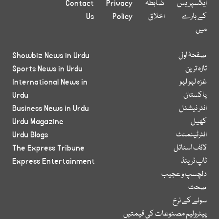
ایکسپریس
ضابطہ
Privacy
Contact
کے بارے
اخلاق
Policy
Us
میں
صفحۂ اول
Showbiz News in Urdu
تازہ ترین
Sports News in Urdu
غزہ لہو لہو
International News in
پاکستان
Urdu
انٹر نیشنل
Business News in Urdu
کھیل
Urdu Magazine
انٹرٹینمنٹ
Urdu Blogs
لائف اسٹائل
The Express Tribune
ٹاپ ٹرینڈ
Express Entertainment
دلچسپ و عجیب
صحت
سونے کے نرخ
پیٹرولیم مصنوعات کی قیمتیں