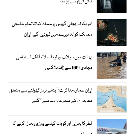
لاش فریزر سے برآمد
امریکا نے بجلی گھروں پر حملہ کیا تو تمام خلیجی
ممالک کو اندھیرے میں ڈبودیں گے؛ ایران
بھارت میں سیلاب اور لینڈ سلائیڈنگ نے تباہی
مچادی؛ 100 سے زائد ہلاکتیں
ایران عمان مذاکرات؛ آبنائے ہرمز کھولنے سے متعلق
معاہدے کے مندرجات سامنے آگئے
قطر کا بحرین اور کویت کیلئے پروزیں بحال کرنے کا