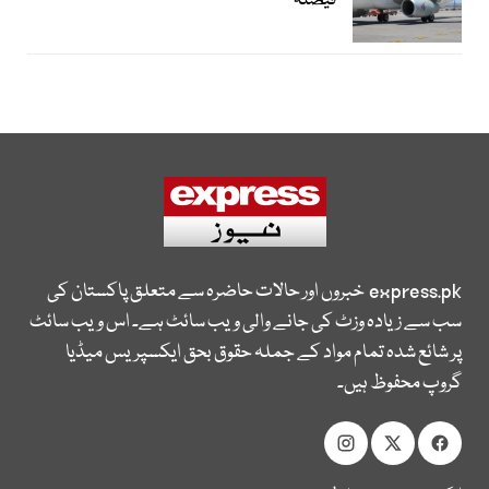
فیصلہ
express.pk
خبروں اور حالات حاضرہ سے متعلق پاکستان کی
سب سے زیادہ وزٹ کی جانے والی ویب سائٹ ہے۔ اس ویب سائٹ
پر شائع شدہ تمام مواد کے جملہ حقوق بحق ایکسپریس میڈیا
گروپ محفوظ ہیں۔