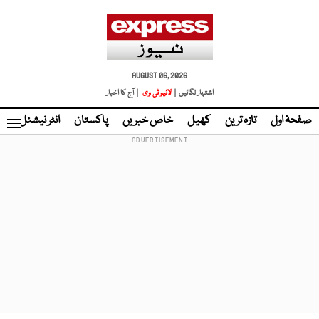
AUGUST 06, 2026
اشتہار لگائیں |
لائیو ٹی وی
| آج کا اخبار
صفحۂ اول
تازہ ترین
کھیل
خاص خبریں
پاکستان
انٹر نیشنل
ٹا