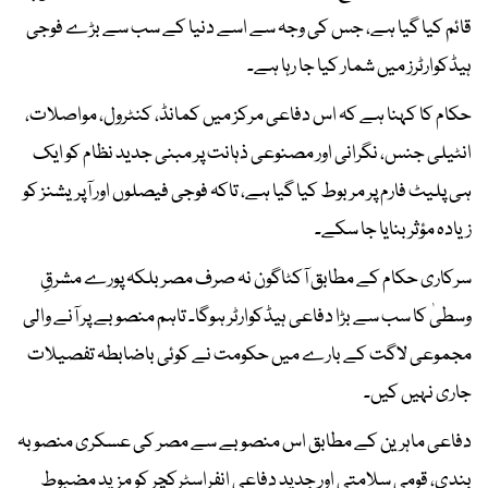
قائم کیا گیا ہے، جس کی وجہ سے اسے دنیا کے سب سے بڑے فوجی
ہیڈکوارٹرز میں شمار کیا جا رہا ہے۔
حکام کا کہنا ہے کہ اس دفاعی مرکز میں کمانڈ، کنٹرول، مواصلات،
انٹیلی جنس، نگرانی اور مصنوعی ذہانت پر مبنی جدید نظام کو ایک
ہی پلیٹ فارم پر مربوط کیا گیا ہے، تاکہ فوجی فیصلوں اور آپریشنز کو
زیادہ مؤثر بنایا جا سکے۔
سرکاری حکام کے مطابق آکٹاگون نہ صرف مصر بلکہ پورے مشرقِ
وسطیٰ کا سب سے بڑا دفاعی ہیڈکوارٹر ہوگا۔ تاہم منصوبے پر آنے والی
مجموعی لاگت کے بارے میں حکومت نے کوئی باضابطہ تفصیلات
جاری نہیں کیں۔
دفاعی ماہرین کے مطابق اس منصوبے سے مصر کی عسکری منصوبہ
بندی، قومی سلامتی اور جدید دفاعی انفراسٹرکچر کو مزید مضبوط