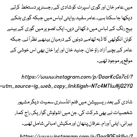
میں عامر خان اور گوری اسپرٹ کو شادی کے رجسٹر پر دستخط کرتے
دیکھا جا سکتا ہے۔ عامر سفید روایتی لباس میں جبکہ گوری ہلکے
بیج رنگ کے لباس میں دکھائی دیں۔ ایک تصویر میں گوری کے بیٹے
کوئن انگوٹھی کا ڈبہ تھامے دونوں کے درمیان بیٹھے نظر آئے، جبکہ
عامر کے بچے آزاد راؤ خان، جنید خان اور ایرا خان بھی اس خوشی کے
موقع پر موجود تھے۔
https://www.instagram.com/p/DaarKcGs7cI/?
utm_source=ig_web_copy_link&igsh=NTc4MTIwNjQ2YQ==
شادی کے بعد ریسیپشن میں فلم انڈسٹری سمیت دیگر مشہور
شخصیات نے بھی شرکت کی، جن میں اشوتوش گواریکر، راج کمار
ہیرانی، ایلی آورام، عرفان پٹھان اور مکیش امبانی شامل تھے۔
https://www.instagram.com/p/Daa9QFzklbc/?