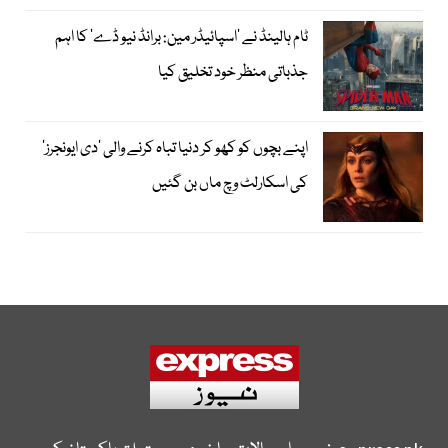
ٹام ہالینڈ نے ’اسپائیڈر مین: برانڈ نیو ڈے‘ کا اہم
جذباتی منظر خود تخلیق کیا
اپنے بچوں کو کھو کر دنیا تباہ کرنے والی ’دی ایونجرز‘
کی اسکارلٹ وچ ماں بن گئیں