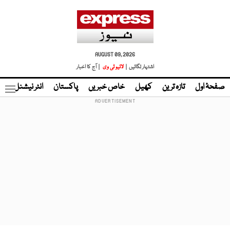
AUGUST 09, 2026
اشتہار لگائیں |
لائیو ٹی وی
| آج کا اخبار
صفحۂ اول
تازہ ترین
کھیل
خاص خبریں
پاکستان
انٹر نیشنل
ٹا