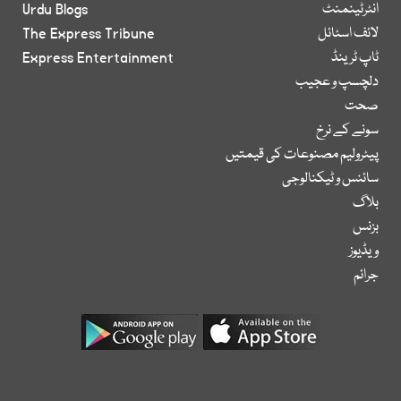
انٹرٹینمنٹ
Urdu Blogs
لائف اسٹائل
The Express Tribune
ٹاپ ٹرینڈ
Express Entertainment
دلچسپ و عجیب
صحت
سونے کے نرخ
پیٹرولیم مصنوعات کی قیمتیں
سائنس و ٹیکنالوجی
بلاگ
بزنس
ویڈیوز
جرائم