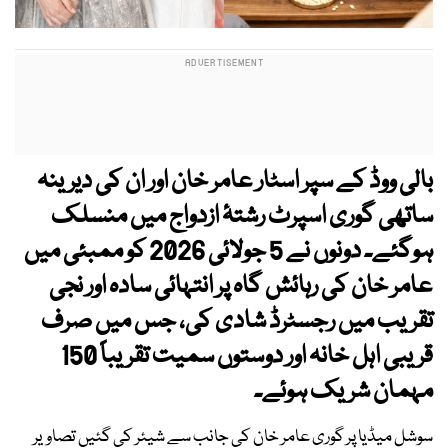
بالی ووڈ کے سپر اسٹار عامر خان اور ان کی دیرینہ
ساتھی گوری اسپرٹ رشتۂ ازدواج میں منسلک
ہوگئے۔ دونوں نے 5 جولائی 2026 کو ممبئی میں
عامر خان کی رہائش گاہ پر انتہائی سادہ اور نجی
تقریب میں رجسٹرڈ شادی کی، جس میں صرف
قریبی اہل خانہ اور دوستوں سمیت تقریباً 150
مہمان شریک ہوئے۔
سوشل میڈیا پر گوری عامر خان کی جانب سے شیئر کی گئیں تصاویر