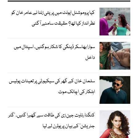
کیا پروموشنل ایونٹ میں پریتی زنٹا نے عامر خان کو
نظر انداز کیا تھا؟ حقیقت سامنے آگئی
سوارا بھاسکر ڈینگی کا شکار ہوگئیں، اسپتال میں
داخل
سلمان خان کے گھر کی سیکیورٹی پر تعینات پولیس
اہلکار کی اچانک موت
کنگنا رناوت جین زی کی طاقت سے گھبرا گئیں، ’گٹر
جنریشن‘ کے بیان پر یوٹرن لے لیا