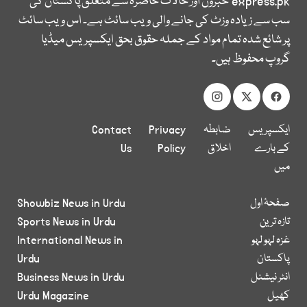
express.pk
خبروں اور حالات حاضرہ سے متعلق پاکستان کی
سب سے زیادہ وزٹ کی جانے والی ویب سائٹ ہے۔ اس ویب سائٹ
پر شائع شدہ تمام مواد کے جملہ حقوق بحق ایکسپریس میڈیا
گروپ محفوظ ہیں۔
ایکسپریس
ضابطہ
Privacy
Contact
کے بارے
اخلاق
Policy
Us
میں
صفحۂ اول
Showbiz News in Urdu
تازہ ترین
Sports News in Urdu
غزہ لہو لہو
International News in
پاکستان
Urdu
انٹر نیشنل
Business News in Urdu
کھیل
Urdu Magazine