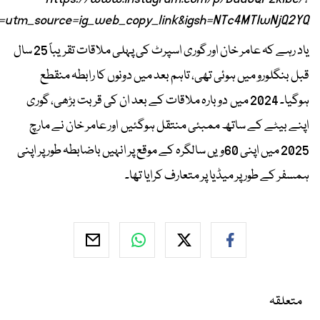
utm_source=ig_web_copy_link&igsh=NTc4MTIwNjQ2YQ==
یاد رہے کہ عامر خان اور گوری اسپرٹ کی پہلی ملاقات تقریباً 25 سال
قبل بنگلورو میں ہوئی تھی، تاہم بعد میں دونوں کا رابطہ منقطع
ہوگیا۔ 2024 میں دوبارہ ملاقات کے بعد ان کی قربت بڑھی، گوری
اپنے بیٹے کے ساتھ ممبئی منتقل ہوگئیں اور عامر خان نے مارچ
2025 میں اپنی 60ویں سالگرہ کے موقع پر انہیں باضابطہ طور پر اپنی
ہمسفر کے طور پر میڈیا پر متعارف کرایا تھا۔
متعلقہ