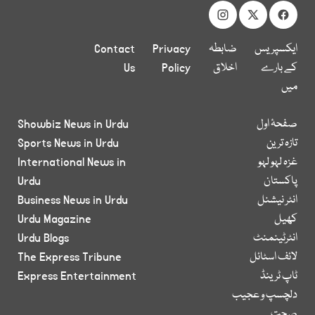
ایکسپریس
ضابطہ
Privacy
Contact
کے بارے
اخلاق
Policy
Us
میں
صفحۂ اول
Showbiz News in Urdu
تازہ ترین
Sports News in Urdu
غزہ لہو لہو
International News in
پاکستان
Urdu
انٹر نیشنل
Business News in Urdu
کھیل
Urdu Magazine
انٹرٹینمنٹ
Urdu Blogs
لائف اسٹائل
The Express Tribune
ٹاپ ٹرینڈ
Express Entertainment
دلچسپ و عجیب
صحت