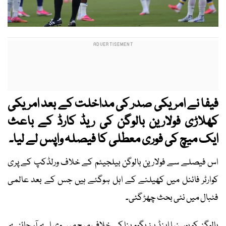
فیفا نے امریکی صدر کی مداخلت کے بعد امریکی
کھلاڑی فولارین بالوگن کی ریڈ کارڈ کے باعث
ایک میچ کی فوری معطلی کا فیصلہ واپس لے لیا۔
اس فیصلے سے فولارین بالوگن بیلجیئم کے خلاف ورلڈکپ کے پری
کوارٹر فائنل میں کھیلنے کے اہل ہوگئے ہیں جس کے بعد عالمی
فٹبال میں نئی بحث چھڑ گئی۔
بالوگن کو بوسنیا اینڈ ہرزیگووینا کے خلاف میچ میں وی اے آر جائزے