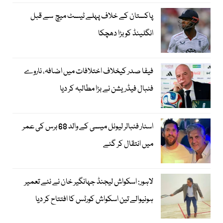
پاکستان کے خلاف پہلے ٹیسٹ میچ سے قبل
انگلینڈ کو بڑا دھچکا
فیفا صدر کیخلاف اختلافات میں اضافہ، ناروے
فٹبال فیڈریشن نے بڑا مطالبہ کر دیا
اسٹار فٹبالر لیونل میسی کے والد 68 برس کی عمر
میں انتقال کر گئے
لاہور: اسکواش لیجنڈ جہانگیر خان نے نئے تعمیر
ہونیوالے تین اسکواش کورٹس کا افتتاح کر دیا