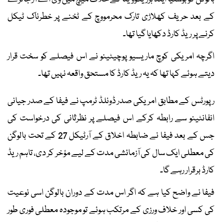
کے بعد حریف کھلاڑی تارک محرمووچ کے ٹخنے پر خطرناک ٹیکل
کرنے پر ریڈ کارڈ دکھایا گیا تھا۔
اگرچہ امریکی کوچ ماریسیو پوچیٹینو نے اس فیصلے کو سخت قرار
دیتے ہوئے کہا تھا کہ یہ ریڈ کارڈ کا مستحق واقعہ نہیں تھا۔
رپورٹس کے مطابق امریکی صدر ڈونلڈ ٹرمپ نے فیفا کے صدر جیانی
انفانٹینو سے رابطہ کرکے اس فیصلے پر نظرثانی کی درخواست کی
جس کے بعد فیفا نے ضابطہ اخلاق کے آرٹیکل 27 کے تحت بالوگن
کی معطلی ایک سال کی آزمائشی مدت کے لیے مؤخر کر دی، تاہم ریڈ
کارڈ برقرار رہے گا۔
فیفا نے واضح کیا ہے کہ اگر اس مدت کے دوران بالوگن اسی نوعیت
کی کسی اور خلاف ورزی کے مرتکب ہوئے تو موجودہ معطلی فوری طور