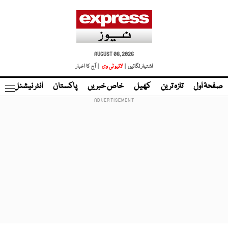
AUGUST 08, 2026
اشتہار لگائیں |
لائیو ٹی وی
| آج کا اخبار
صفحۂ اول
تازہ ترین
کھیل
خاص خبریں
پاکستان
انٹر نیشنل
ٹا