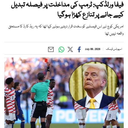
فیفا ورلڈکپ: ٹرمپ کی مداخلت پر فیصلہ تبدیل
کیے جانے پر تنازع کھڑا ہوگیا
امریکی کوچ نے اس فیصلے کو سخت قرار دیتے ہوئے کہا تھا کہ یہ ریڈ کارڈ کا مستحق
واقعہ نہیں تھا
اسپورٹس ڈیسک
July 06, 2026