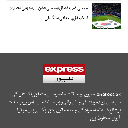
جنوبی کوریا فٹبال ایسوسی ایشن نے انتہائی متنازع
اسکینڈل پر معافی مانگ لی
express.pk
خبروں اور حالات حاضرہ سے متعلق پاکستان کی
سب سے زیادہ وزٹ کی جانے والی ویب سائٹ ہے۔ اس ویب سائٹ
پر شائع شدہ تمام مواد کے جملہ حقوق بحق ایکسپریس میڈیا
گروپ محفوظ ہیں۔