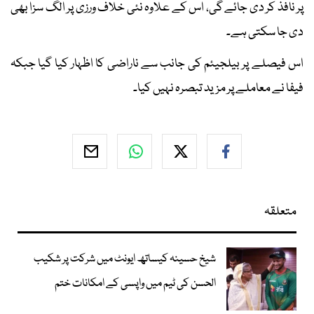
پر نافذ کر دی جائے گی، اس کے علاوہ نئی خلاف ورزی پر الگ سزا بھی
دی جا سکتی ہے۔
اس فیصلے پر بیلجیئم کی جانب سے ناراضی کا اظہار کیا گیا جبکہ
فیفا نے معاملے پر مزید تبصرہ نہیں کیا۔
متعلقہ
شیخ حسینہ کیساتھ ایونٹ میں شرکت پر شکیب
الحسن کی ٹیم میں واپسی کے امکانات ختم