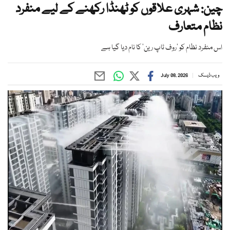
چین: شہری علاقوں کو ٹھنڈا رکھنے کے لیے منفرد
نظام متعارف
اس منفرد نظام کو ’روف ٹاپ رین‘ کا نام دیا گیا ہے
ویب ڈیسک
July 08, 2026