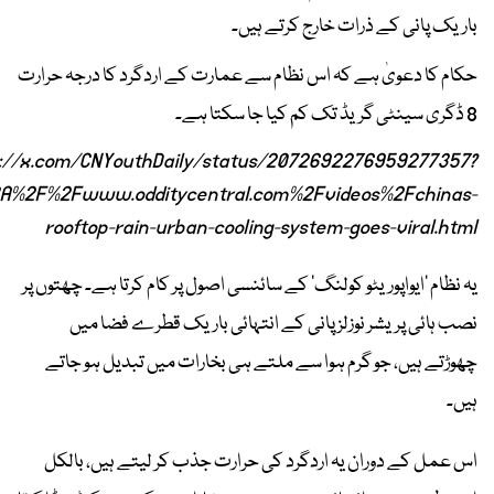
باریک پانی کے ذرات خارج کرتے ہیں۔
حکام کا دعویٰ ہے کہ اس نظام سے عمارت کے اردگرد کا درجہ حرارت
8 ڈگری سینٹی گریڈ تک کم کیا جا سکتا ہے۔
s://x.com/CNYouthDaily/status/2072692276959277357?
A%2F%2Fwww.odditycentral.com%2Fvideos%2Fchinas-
rooftop-rain-urban-cooling-system-goes-viral.html
یہ نظام ’ایواپوریٹو کولنگ‘ کے سائنسی اصول پر کام کرتا ہے۔ چھتوں پر
نصب ہائی پریشر نوزلز پانی کے انتہائی باریک قطرے فضا میں
چھوڑتے ہیں، جو گرم ہوا سے ملتے ہی بخارات میں تبدیل ہو جاتے
ہیں۔
اس عمل کے دوران یہ اردگرد کی حرارت جذب کر لیتے ہیں، بالکل