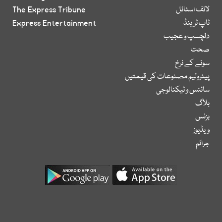
لائف اسٹائل
The Express Tribune
ٹاپ ٹرینڈ
Express Entertainment
دلچسپ و عجیب
صحت
سونے کے نرخ
پیٹرولیم مصنوعات کی قیمتیں
سائنس و ٹیکنالوجی
بلاگ
بزنس
ویڈیوز
جرائم