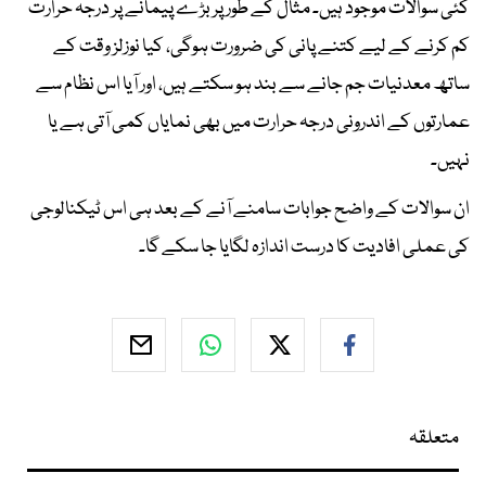
کئی سوالات موجود ہیں۔ مثال کے طور پر بڑے پیمانے پر درجہ حرارت
کم کرنے کے لیے کتنے پانی کی ضرورت ہوگی، کیا نوزلز وقت کے
ساتھ معدنیات جم جانے سے بند ہو سکتے ہیں، اور آیا اس نظام سے
عمارتوں کے اندرونی درجہ حرارت میں بھی نمایاں کمی آتی ہے یا
نہیں۔
ان سوالات کے واضح جوابات سامنے آنے کے بعد ہی اس ٹیکنالوجی
کی عملی افادیت کا درست اندازہ لگایا جا سکے گا۔
متعلقہ