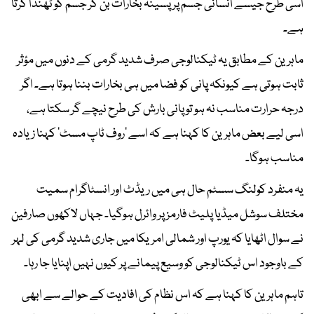
اسی طرح جیسے انسانی جسم پر پسینہ بخارات بن کر جسم کو ٹھنڈا کرتا
ہے۔
ماہرین کے مطابق یہ ٹیکنالوجی صرف شدید گرمی کے دنوں میں مؤثر
ثابت ہوتی ہے کیونکہ پانی کو فضا میں ہی بخارات بننا ہوتا ہے۔ اگر
درجہ حرارت مناسب نہ ہو تو پانی بارش کی طرح نیچے گر سکتا ہے،
اسی لیے بعض ماہرین کا کہنا ہے کہ اسے ’روف ٹاپ مسٹ‘ کہنا زیادہ
مناسب ہوگا۔
یہ منفرد کولنگ سسٹم حال ہی میں ریڈٹ اور انسٹاگرام سمیت
مختلف سوشل میڈیا پلیٹ فارمز پر وائرل ہوگیا۔ جہاں لاکھوں صارفین
نے سوال اٹھایا کہ یورپ اور شمالی امریکا میں جاری شدید گرمی کی لہر
کے باوجود اس ٹیکنالوجی کو وسیع پیمانے پر کیوں نہیں اپنایا جا رہا۔
تاہم ماہرین کا کہنا ہے کہ اس نظام کی افادیت کے حوالے سے ابھی