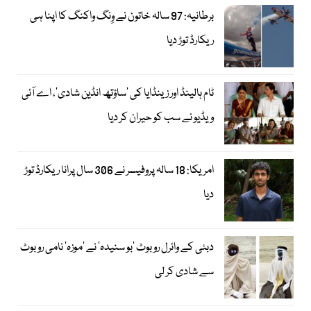
برطانیہ: 97 سالہ خاتون نے وِنگ واکنگ کا اپنا ہی
ریکارڈ توڑ دیا
ٹام ہالینڈ اور زینڈایا کی ’ساؤتھ انڈین شادی‘، اے آئی
ویڈیو نے سب کو حیران کر دیا
امریکا: 18 سالہ پروفیسر نے 306 سال پرانا ریکارڈ توڑ
دیا
دبئی کے وائرل روبوٹ ’بو سنیدہ‘ نے ’موزہ‘ نامی روبوٹ
سے شادی کر لی