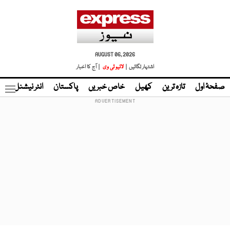
AUGUST 06, 2026
اشتہار لگائیں |
لائیو ٹی وی
| آج کا اخبار
صفحۂ اول
تازہ ترین
کھیل
خاص خبریں
پاکستان
انٹر نیشنل
ٹا