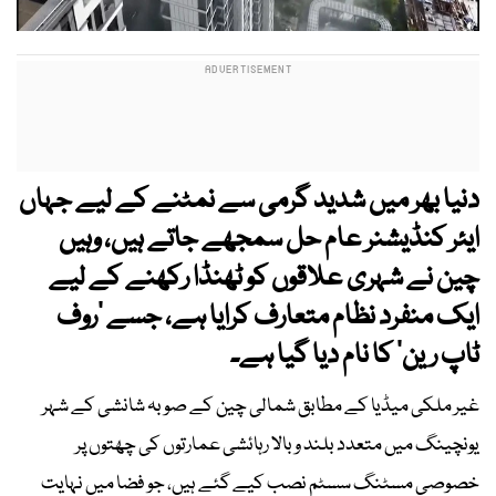
دنیا بھر میں شدید گرمی سے نمٹنے کے لیے جہاں
ایئر کنڈیشنر عام حل سمجھے جاتے ہیں، وہیں
چین نے شہری علاقوں کو ٹھنڈا رکھنے کے لیے
ایک منفرد نظام متعارف کرایا ہے، جسے ’روف
ٹاپ رین‘ کا نام دیا گیا ہے۔
غیر ملکی میڈیا کے مطابق شمالی چین کے صوبہ شانشی کے شہر
یونچینگ میں متعدد بلند و بالا رہائشی عمارتوں کی چھتوں پر
خصوصی مسٹنگ سسٹم نصب کیے گئے ہیں، جو فضا میں نہایت