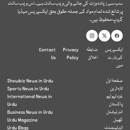
سب سے زیادہ وزٹ کی جانے والی ویب سائٹ ہے۔ اس ویب سائٹ
پر شائع شدہ تمام مواد کے جملہ حقوق بحق ایکسپریس میڈیا
گروپ محفوظ ہیں۔
ایکسپریس
ضابطہ
Privacy
Contact
کے بارے
اخلاق
Policy
Us
میں
صفحۂ اول
Showbiz News in Urdu
تازہ ترین
Sports News in Urdu
غزہ لہو لہو
International News in
پاکستان
Urdu
انٹر نیشنل
Business News in Urdu
کھیل
Urdu Magazine
انٹرٹینمنٹ
Urdu Blogs