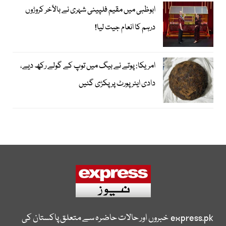
ابوظبی میں مقیم فلپینی شہری نے بالآخر کروڑوں
درہم کا انعام جیت لیا!
امریکا: پوتے نے بیگ میں توپ کے گولے رکھ دیے،
دادی ایئرپورٹ پر پکڑی گئیں
express.pk
خبروں اور حالات حاضرہ سے متعلق پاکستان کی