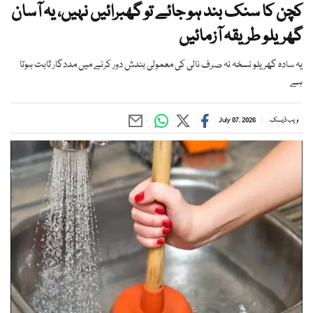
کچن کا سنک بند ہو جائے تو گھبرائیں نہیں، یہ آسان
گھریلو طریقہ آزمائیں
یہ سادہ گھریلو نسخہ نہ صرف نالی کی معمولی بندش دور کرنے میں مددگار ثابت ہوتا
ہے
ویب ڈیسک
July 07, 2026