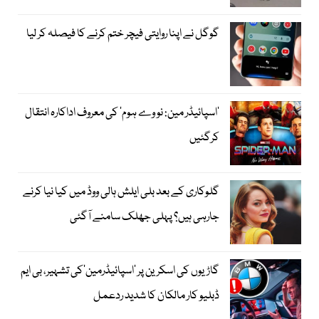
گوگل نے اپنا روایتی فیچر ختم کرنے کا فیصلہ کر لیا
’اسپائیڈر مین: نو وے ہوم‘ کی معروف اداکارہ انتقال
کرگئیں
گلوکاری کے بعد بلی ایلش ہالی ووڈ میں کیا نیا کرنے
جارہی ہیں؟ پہلی جھلک سامنے آگئی
گاڑیوں کی اسکرین پر ’اسپائیڈرمین‘کی تشہیر، بی ایم
ڈبلیو کار مالکان کا شدید ردعمل