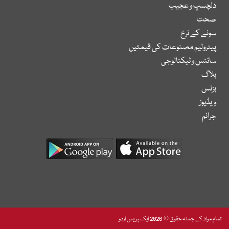
دلچسپ و عجیب
صحت
سونے کے نرخ
پیٹرولیم مصنوعات کی قیمتیں
سائنس و ٹیکنالوجی
بلاگ
بزنس
ویڈیوز
جرائم
تمام مواد کے جملہ حقوق © 2026 ایکسپریس اردو