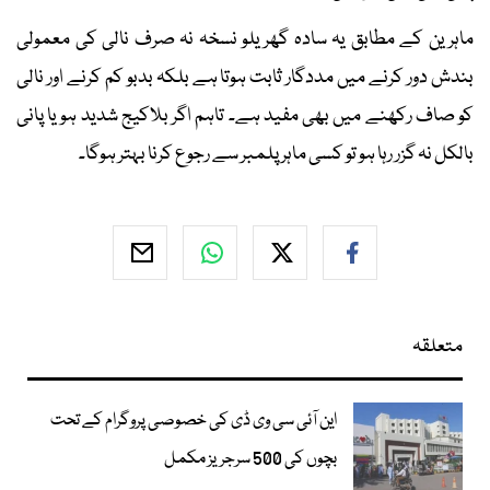
ماہرین کے مطابق یہ سادہ گھریلو نسخہ نہ صرف نالی کی معمولی
بندش دور کرنے میں مددگار ثابت ہوتا ہے بلکہ بدبو کم کرنے اور نالی
کو صاف رکھنے میں بھی مفید ہے۔ تاہم اگر بلاکیج شدید ہو یا پانی
بالکل نہ گزر رہا ہو تو کسی ماہر پلمبر سے رجوع کرنا بہتر ہوگا۔
متعلقہ
این آئی سی وی ڈی کی خصوصی پروگرام کے تحت
بچوں کی 500 سرجریز مکمل