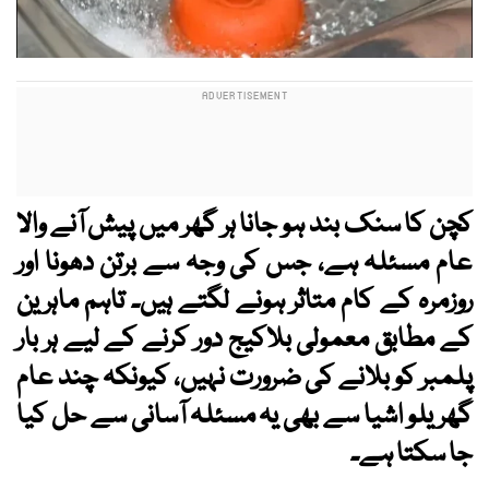
کچن کا سنک بند ہو جانا ہر گھر میں پیش آنے والا
عام مسئلہ ہے، جس کی وجہ سے برتن دھونا اور
روزمرہ کے کام متاثر ہونے لگتے ہیں۔ تاہم ماہرین
کے مطابق معمولی بلاکیج دور کرنے کے لیے ہر بار
پلمبر کو بلانے کی ضرورت نہیں، کیونکہ چند عام
گھریلو اشیا سے بھی یہ مسئلہ آسانی سے حل کیا
جا سکتا ہے۔