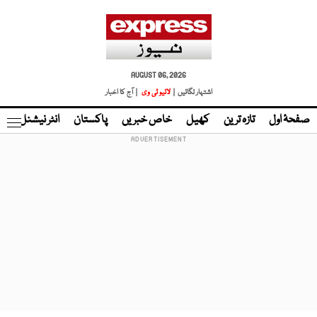
AUGUST 06, 2026
اشتہار لگائیں |
لائیو ٹی وی
| آج کا اخبار
صفحۂ اول
تازہ ترین
کھیل
خاص خبریں
پاکستان
انٹر نیشنل
ٹا