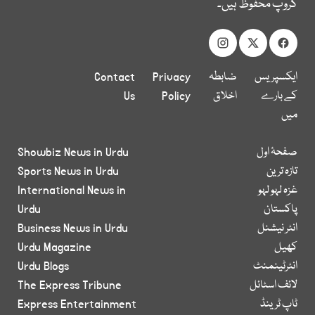
گروپ محفوظ ہیں۔
ایکسپریس
ضابطہ
Privacy
Contact
کے بارے
اخلاق
Policy
Us
میں
صفحۂ اول
Showbiz News in Urdu
تازہ ترین
Sports News in Urdu
غزہ لہو لہو
International News in
پاکستان
Urdu
انٹر نیشنل
Business News in Urdu
کھیل
Urdu Magazine
انٹرٹینمنٹ
Urdu Blogs
لائف اسٹائل
The Express Tribune
ٹاپ ٹرینڈ
Express Entertainment