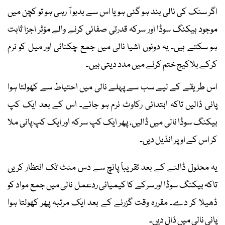
اگر سنک کی نالی بند ہو گئی ہو یا اس سے بدبو آ رہی ہو تو کچن میں
موجود بیکنگ سوڈا اور سرکہ قدرتی صفائی کرنے والے مؤثر اجزا ثابت
ہو سکتے ہیں۔ یہ دونوں اشیا نالی میں جمع چکنائی اور میل کو نرم
کرکے بلاکیج ختم کرنے میں مدد دیتی ہیں۔
اس طریقے کے لیے سب سے پہلے نالی میں احتیاط سے کھولتا ہوا
پانی ڈالیں تاکہ ابتدائی رکاوٹ نرم ہو جائے۔ اس کے بعد ایک کپ
بیکنگ سوڈا نالی میں ڈالیں، پھر ایک کپ سرکہ اور ایک کپ پانی ملا
کر اس کے اوپر انڈیل دیں۔
یہ محلول ڈالنے کے بعد تقریباً پانچ سے دس منٹ تک انتظار کریں
تاکہ بیکنگ سوڈا اور سرکے کا کیمیائی ردعمل نالی میں جمع مواد کو
ڈھیلا کر دے۔ مقررہ وقت گزرنے کے بعد ایک مرتبہ پھر کھولتا ہوا
پانی نالی میں ڈال دیں۔