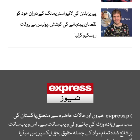
پیریز ہلٹن کی لائیو اسٹریمنگ کے دوران خود کو
نقصان پہنچانے کی کوشش، پولیس نے بروقت
ریسکیو کرلیا
express.pk
خبروں اور حالات حاضرہ سے متعلق پاکستان کی
سب سے زیادہ وزٹ کی جانے والی ویب سائٹ ہے۔ اس ویب سائٹ
پر شائع شدہ تمام مواد کے جملہ حقوق بحق ایکسپریس میڈیا