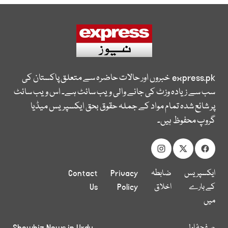
express.pk
خبروں اور حالات حاضرہ سے متعلق پاکستان کی
سب سے زیادہ وزٹ کی جانے والی ویب سائٹ ہے۔ اس ویب سائٹ
پر شائع شدہ تمام مواد کے جملہ حقوق بحق ایکسپریس میڈیا
گروپ محفوظ ہیں۔
ایکسپریس
ضابطہ
Privacy
Contact
کے بارے
اخلاق
Policy
Us
میں