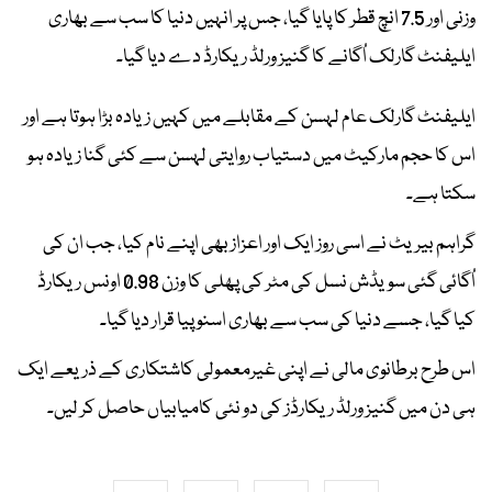
وزنی اور 7.5 انچ قطر کا پایا گیا، جس پر انہیں دنیا کا سب سے بھاری
ایلیفنٹ گارلک اُگانے کا گنیز ورلڈ ریکارڈ دے دیا گیا۔
ایلیفنٹ گارلک عام لہسن کے مقابلے میں کہیں زیادہ بڑا ہوتا ہے اور
اس کا حجم مارکیٹ میں دستیاب روایتی لہسن سے کئی گنا زیادہ ہو
سکتا ہے۔
گراہم بیریٹ نے اسی روز ایک اور اعزاز بھی اپنے نام کیا، جب ان کی
اُگائی گئی سویڈش نسل کی مٹر کی پھلی کا وزن 0.98 اونس ریکارڈ
کیا گیا، جسے دنیا کی سب سے بھاری اسنو پیا قرار دیا گیا۔
اس طرح برطانوی مالی نے اپنی غیرمعمولی کاشتکاری کے ذریعے ایک
ہی دن میں گنیز ورلڈ ریکارڈز کی دو نئی کامیابیاں حاصل کر لیں۔