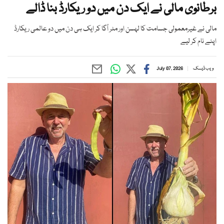
برطانوی مالی نے ایک دن میں دو ریکارڈ بنا ڈالے
مالی نے غیرمعمولی جسامت کا لہسن اور مٹر اُگا کر ایک ہی دن میں دو عالمی ریکارڈ
اپنے نام کر لیے
ویب ڈیسک
July 07, 2026