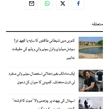
متعلقہ
کنویں میں شیطانی طاقتوں کا سایہ یا کچھ اور؟
سوشل میڈیا پر وائرل ہونے والی ویڈیو کی حقیقت
جانیے
ایک ماہ تک بغیر دھلائی استعمال ہونے والی منفرد
ٹی شرٹ متعارف، کمپنی کا حیران کن دعویٰ
اسپتال کی چھت پر چڑھنے والا ’’موت کا فرشتہ‘‘