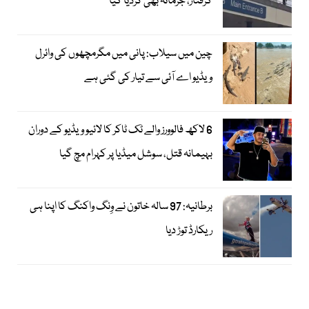
گرفتار، جرمانہ بھی کردیا گیا
چین میں سیلاب: پانی میں مگرمچھوں کی وائرل
ویڈیو اے آئی سے تیار کی گئی ہے
6 لاکھ فالوورز والے ٹک ٹاکر کا لائیو ویڈیو کے دوران
بہیمانہ قتل، سوشل میڈیا پر کہرام مچ گیا
برطانیہ: 97 سالہ خاتون نے وِنگ واکنگ کا اپنا ہی
ریکارڈ توڑ دیا