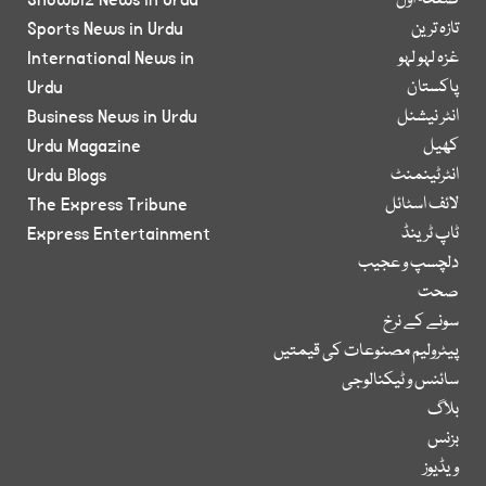
صفحۂ اول
Showbiz News in Urdu
تازہ ترین
Sports News in Urdu
غزہ لہو لہو
International News in
پاکستان
Urdu
انٹر نیشنل
Business News in Urdu
کھیل
Urdu Magazine
انٹرٹینمنٹ
Urdu Blogs
لائف اسٹائل
The Express Tribune
ٹاپ ٹرینڈ
Express Entertainment
دلچسپ و عجیب
صحت
سونے کے نرخ
پیٹرولیم مصنوعات کی قیمتیں
سائنس و ٹیکنالوجی
بلاگ
بزنس
ویڈیوز