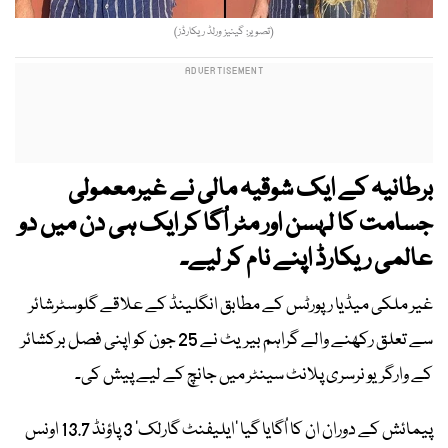
(تصویر: گینیز ورلڈ ریکارڈز)
برطانیہ کے ایک شوقیہ مالی نے غیرمعمولی
جسامت کا لہسن اور مٹر اُگا کر ایک ہی دن میں دو
عالمی ریکارڈ اپنے نام کر لیے۔
غیر ملکی میڈیا رپورٹس کے مطابق انگلینڈ کے علاقے گلوسٹرشائر
سے تعلق رکھنے والے گراہم بیریٹ نے 25 جون کو اپنی فصل برکشائر
کے وارگریو نرسری پلانٹ سینٹر میں جانچ کے لیے پیش کی۔
پیمائش کے دوران ان کا اُگایا گیا ’ایلیفنٹ گارلک‘ 3 پاؤنڈ 13.7 اونس