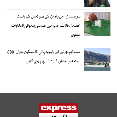
بلوچستان؛ امن و امان کی صورتحال کے باعث
خضدار، قلات، حب میں ضمنی بلدیاتی انتخابات
ملتوی
حب ڈیم بھرنے کے باوجود پانی کا سنگین بحران، 300
صنعتیں بندش کے دہانے پر پہنچ گئیں