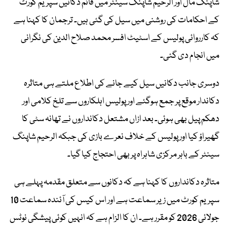
شاپنگ مال اور الرحیم شاپنگ سینٹر میں قائم دکانیں سپریم کورٹ
کے احکامات کی روشنی میں سیل کی گئی ہیں۔ ترجمان کا کہنا ہے
کہ کارروائی پولیس کے اسٹیٹ افسر محمد صلاح الدین کی نگرانی
میں انجام دی گئی۔
دوسری جانب دکانیں سیل کیے جانے کی اطلاع ملتے ہی متاثرہ
دکاندار موقع پر جمع ہوگئے اور پولیس اہلکاروں سے تلخ کلامی اور
دھکم پیل بھی ہوئی۔ بعد ازاں مشتعل دکانداروں نے تھانہ سٹی کا
گھیراؤ کیا اور پولیس کے خلاف نعرے بازی کی جبکہ الرحیم شاپنگ
سینٹر کے باہر مرکزی شاہراہ پر بھی احتجاج کیا گیا۔
متاثرہ دکانداروں کا کہنا ہے کہ دکانوں سے متعلق مقدمہ پہلے ہی
سپریم کورٹ میں زیر سماعت ہے اور اس کیس کی آئندہ سماعت 10
جولائی 2026 کو مقرر ہے۔ ان کا الزام ہے کہ انہیں کوئی پیشگی نوٹس