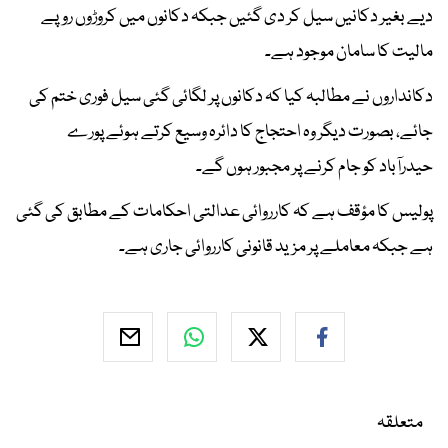
دیے بغیر دکانیں سیل کر دی گئیں جبکہ دکانوں میں کروڑوں روپے
مالیت کا سامان موجود ہے۔
دکانداروں نے مطالبہ کیا کہ دکانوں پر لگائی گئی سیل فوری ختم کی
جائے، بصورت دیگر وہ احتجاج کا دائرہ وسیع کرتے ہوئے پورے
حیدرآباد کو جام کرنے پر مجبور ہوں گے۔
پولیس کا مؤقف ہے کہ کارروائی عدالتی احکامات کے مطابق کی گئی
ہے جبکہ معاملے پر مزید قانونی کارروائی جاری ہے۔
متعلقہ