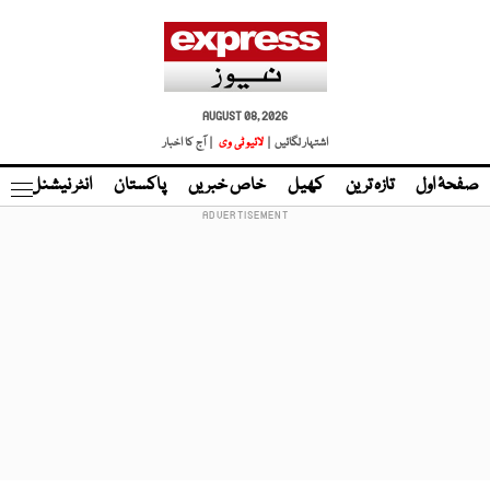
AUGUST 08, 2026
اشتہار لگائیں |
لائیو ٹی وی
| آج کا اخبار
صفحۂ اول
تازہ ترین
کھیل
خاص خبریں
پاکستان
انٹر نیشنل
ٹا