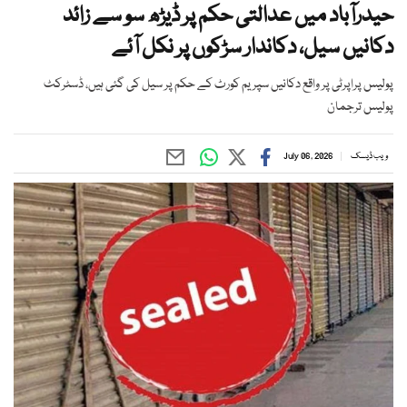
حیدرآباد میں عدالتی حکم پر ڈیڑھ سو سے زائد
دکانیں سیل، دکاندار سڑکوں پر نکل آئے
پولیس پراپرٹی پر واقع دکانیں سپریم کورٹ کے حکم پر سیل کی گئی ہیں، ڈسٹرکٹ
پولیس ترجمان
ویب ڈیسک
July 06, 2026