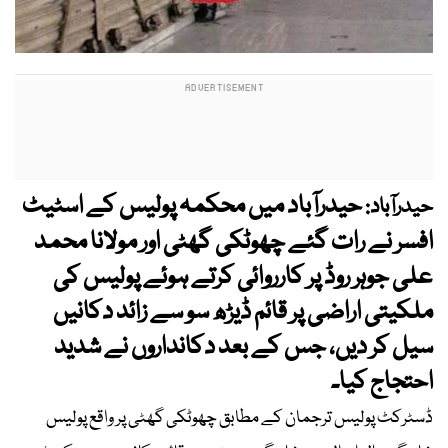
حیدرآباد میں محکمہ پولیس کے اسٹیٹ
حیدرآباد:
افسر نے رات گئے چھوٹکی گھٹی اور مولانا محمد
علی جوہر روڈ پر کارروائی کرتے ہوئے پولیس کی
ملکیتی اراضی پر قائم ڈیڑھ سو سے زائد دکانیں
سیل کر دیں، جس کے بعد دکانداروں نے شدید
احتجاج کیا۔
ڈسٹرکٹ پولیس ترجمان کے مطابق چھوٹکی گھٹی پر واقع پولیس