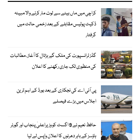
کراچی میں ماں بیٹے سے لوٹ مار کرنے والا مبینہ
ڈکیت پولیس مقابلے کے بعد زخمی حالت میں
گرفتار
گڈز ٹرانسپورٹ کی ملک گیر ہڑتال کا آغاز، مطالبات
کی منظوری تک جاری رکھنے کا اعلان
پی آئی اے کی نجکاری کے بعد بورڈ کے اہم ترین
اجلاس میں بڑے فیصلے
حافظ نعیم نے 9 اگست کو وزیراعلیٰ پنجاب اور گورنر
ہاؤسز کے باہر دھرنوں کا اعلان واپس لے لیا