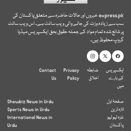
express.pk
خبروں اور حالات حاضرہ سے متعلق پاکستان کی
سب سے زیادہ وزٹ کی جانے والی ویب سائٹ ہے۔ اس ویب سائٹ
پر شائع شدہ تمام مواد کے جملہ حقوق بحق ایکسپریس میڈیا
گروپ محفوظ ہیں۔
ایکسپریس
ضابطہ
Privacy
Contact
کے بارے
اخلاق
Policy
Us
میں
صفحۂ اول
Showbiz News in Urdu
تازہ ترین
Sports News in Urdu
غزہ لہو لہو
International News in
پاکستان
Urdu