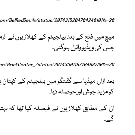
com/BelRedDevils/status/2074315204704240101?s=20
میچ میں فتح کے بعد بیلجیئم کے کھلاڑیوں نے ’ٹرم
جس کی ویڈیو وائرل ہوگئی۔
com/BrickCenter_/status/2074330116776468736?s=20
بعد ازاں میڈیا سے گفتگو میں بیلجیئم کے کپتان یو
کو مزید جوش اور حوصلہ دیا۔
ان کے مطابق کھلاڑیوں نے فیصلہ کیا تھا کہ بہت
گے۔