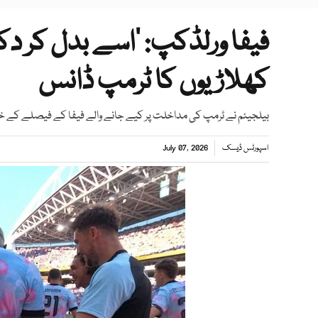
فیفا ورلڈکپ: ’اسے بدل کر دکھا
کھلاڑیوں کا ٹرمپ ڈانس
بیلجیئم نے ٹرمپ کی مداخلت پر کیے جانے والے فیفا کے فیصلے کے خلاف 
اسپورٹس ڈیسک
July 07, 2026