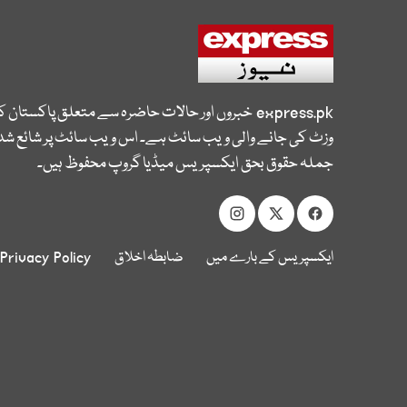
express.pk
خبروں اور حالات حاضرہ سے متعلق پاکستان 
وزٹ کی جانے والی ویب سائٹ ہے۔ اس ویب سائٹ پر شائع شدہ
جملہ حقوق بحق ایکسپریس میڈیا گروپ محفوظ ہیں۔
ایکسپریس کے بارے میں
ضابطہ اخلاق
Privacy Policy