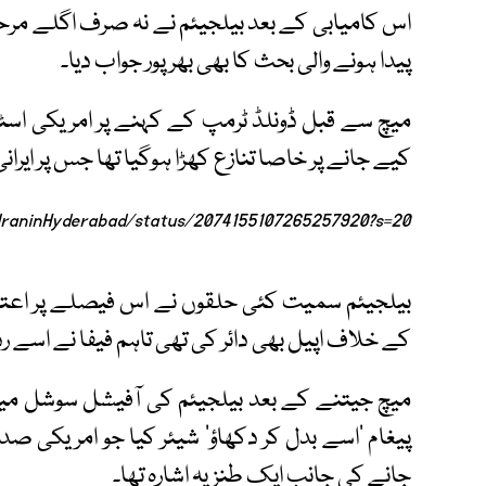
اس کامیابی کے بعد بیلجیئم نے نہ صرف اگلے مرحلے
پیدا ہونے والی بحث کا بھی بھرپور جواب دیا۔
میچ سے قبل ڈونلڈ ٹرمپ کے کہنے پر امریکی اسٹرا
کیے جانے پر خاصا تنازع کھڑا ہوگیا تھا جس پر ایران
/IraninHyderabad/status/2074155107265257920?s=20
بیلجیئم سمیت کئی حلقوں نے اس فیصلے پر اعترا
کے خلاف اپیل بھی دائر کی تھی تاہم فیفا نے اسے رد 
میچ جیتنے کے بعد بیلجیئم کی آفیشل سوشل میڈ
پیغام ’اسے بدل کر دکھاؤ‘ شیئر کیا جو امریکی ص
جانے کی جانب ایک طنزیہ اشارہ تھا۔