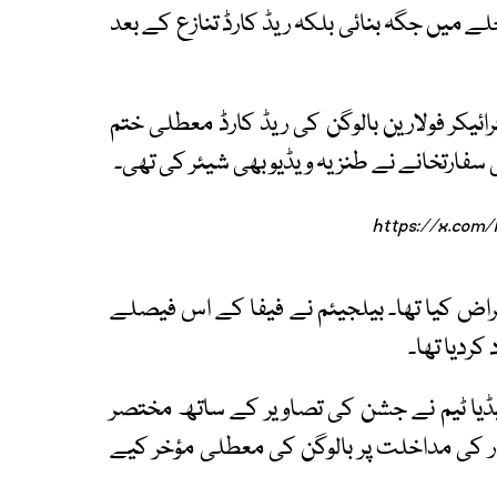
 میں جگہ بنائی بلکہ ریڈ کارڈ تنازع کے بعد
ئیکر فولارین بالوگن کی ریڈ کارڈ معطلی ختم
ی سفارتخانے نے طنزیہ ویڈیو بھی شیئر کی تھی۔
https://x.com
ض کیا تھا۔ بیلجیئم نے فیفا کے اس فیصلے
کردیا تھا۔
یا ٹیم نے جشن کی تصاویر کے ساتھ مختصر
در کی مداخلت پر بالوگن کی معطلی مؤخر کیے