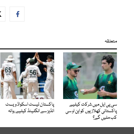
متعلقہ
سی پی ایل میں شرکت کیلیے
پاکستان ٹیسٹ اسکواڈ ویسٹ
پاکستانی کھلاڑیوں کو این او سی
انڈیز سے انگلینڈ کیلیے روانہ
کب ملیں گے؟