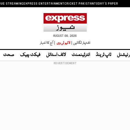
IVE STREAMING
EXPRESS ENTERTAINMENT
CRICKET PAKISTAN
TODAY'S PAPER
AUGUST 08, 2026
اشتہار لگائیں |
لائیو ٹی وی
| آج کا اخبار
ر نیشنل
ٹاپ ٹرینڈ
انٹرٹینمنٹ
لائف اسٹائل
فیکٹ چیک
صحت