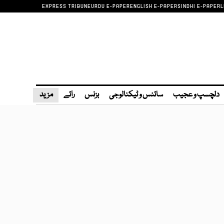
EXPRESS TRIBUNE
URDU E-PAPER
ENGLISH E-PAPER
SINDHI E-PAPER
L
دلچسپ و عجیب
سائنس و ٹیکنالوجی
بزنس
رائے
مزید