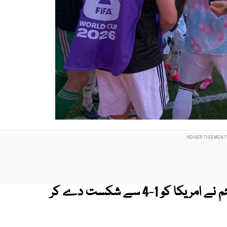
فیفا ورلڈکپ کے پری کوارٹر فائنل میں بیلجیئم نے امریکا کو 1-4 سے شکست دے کر