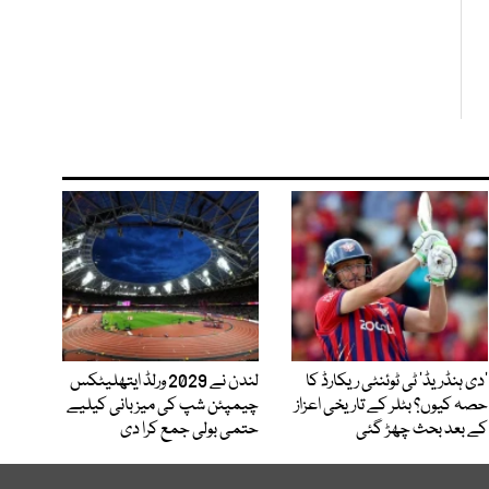
’دی ہنڈریڈ‘ ٹی ٹوئنٹی ریکارڈ کا
لندن نے 2029 ورلڈ ایتھلیٹکس
حصہ کیوں؟ بٹلر کے تاریخی اعزاز
چیمپئن شپ کی میزبانی کیلیے
کے بعد بحث چھڑ گئی
حتمی بولی جمع کرا دی