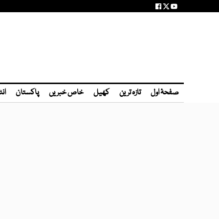
صفحۂ اول
تازہ ترین
کھیل
خاص خبریں
پاکستان
انٹ