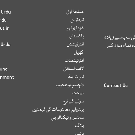
صفحۂ اول
 Urdu
تازہ ترین
rdu
غزہ لہو لہو
ws in
پاکستان
کی سب سے زیادہ
انٹر نیشنل
 Urdu
 تمام مواد کے
کھیل
انٹرٹینمنٹ
لائف اسٹائل
bune
ٹاپ ٹرینڈ
inment
دلچسپ و عجیب
Contact Us
صحت
سونے کے نرخ
پیٹرولیم مصنوعات کی قیمتیں
سائنس و ٹیکنالوجی
بلاگ
بزنس