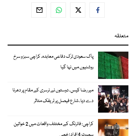
متعلقہ
پاک سعودی ترک دفاعی معاہدہ، کراچی سبز و سرخ
روشنیوں میں نہا گیا
میر رضا کیس، دوستوں نے نرسری کے مقام پر دھرنا
دے دیا، شارع فیصل پر ٹریفک متاثر
کراچی: فائرنگ کے مختلف واقعات میں 2 خواتین
سمیت 4 افراد زخمی