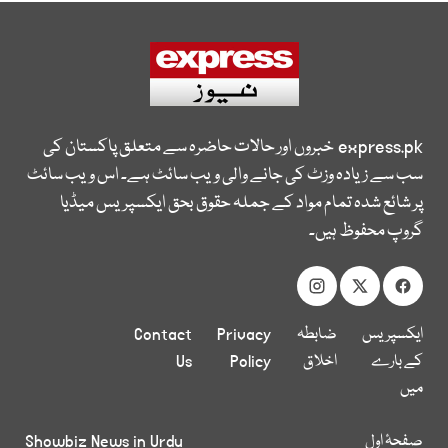
express.pk
خبروں اور حالات حاضرہ سے متعلق پاکستان کی
سب سے زیادہ وزٹ کی جانے والی ویب سائٹ ہے۔ اس ویب سائٹ
پر شائع شدہ تمام مواد کے جملہ حقوق بحق ایکسپریس میڈیا
گروپ محفوظ ہیں۔
ایکسپریس
ضابطہ
Privacy
Contact
کے بارے
اخلاق
Policy
Us
میں
صفحۂ اول
Showbiz News in Urdu