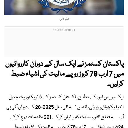
فوٹو: فائل
پاکستان کسٹمز نے ایک سال کے دوران کارروائیوں
میں 7 ارب 70 کروڑ روپے مالیت کی اشیاء ضبط
کرلیں۔
ایکسپریس نیوز کے مطابق پاکستان کسٹمز کے ڈائریکٹوریٹ جنرل
انٹیلیکچوئل پراپرٹی رائٹس نے مالی سال 2025-26 کے دوران آئی پی
آر سے متعلق انفورسمنٹ کاروائیاں کر کے 201 مقدمات درج کرکے
24فیصد اضافے سے 7ارب 70کروڑ روپے مالیت کی اشیاء ضبط