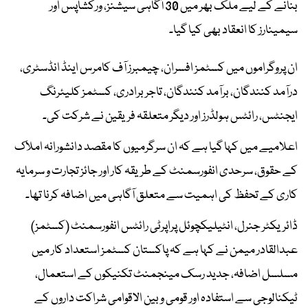
بنانے کے لیے ملک بھر میں 30 آگاہی سیشنز، ورکشاپس اور
سیمینارز کا انعقاد بھی کیا گیا۔
ان پروگراموں میں کسٹمز افسران، چیمبرز آف کامرس اینڈ انڈسٹری،
درآمد کنندگان، برآمد کنندگان، تاجر برادری، کسٹمز کلیئرنگ
ایجنٹس، رائٹس ہولڈرز اور دیگر متعلقہ فریقین نے شرکت کی۔
اعلامیے میں کہا گیا ہے کہ ان سرگرمیوں کا مقصد دانشورانہ املاک
کے حقوق، سرحدی انفورسمنٹ کے طریقہ کار اور جائز تجارت و سرمایہ
کاری کے تحفظ کی اہمیت سے متعلق آگاہی میں اضافہ کرنا تھا۔
ڈائریکٹر جنرل، انٹیلیکچوئل پراپرٹی رائٹس انفورسمنٹ (کسٹمز)
عبدالقادر میمن نے کہا ہے کہ پاکستان کسٹمز استعداد کار میں
مسلسل اضافہ، جدید رسک مینجمنٹ تکنیکوں کے استعمال،
ٹیکنالوجی سے استفادہ اور قومی و بین الاقوامی شراکت داروں کے