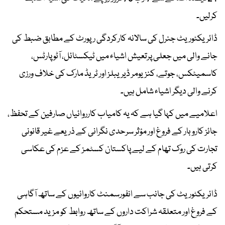
کرلیں۔
ڈائریکٹوریٹ جنرل کی سالانہ کارکردگی رپورٹ کے مطابق ضبط کی
جانے والی میں جعلی پرتعیش اشیاء میں ٹیکسٹائل، آٹو پارٹس،
کاسمیٹکس، جوتے، کنزیومر ڈیریبلز اور ٹریڈ مارک کی خلاف ورزی
کرنے والی دیگر اشیاء شامل ہیں۔
اعلامیے میں کہا گیا ہے کہ یہ کامیاب کارروائیاں صارفین کے تحفظ،
جائز کاروبار کے فروغ اور مؤثر سرحدی نگرانی کے ذریعے غیر قانونی
تجارت کی روک تھام کے لیے پاکستان کسٹمز کے عزم کی عکاسی
کرتی ہیں۔
ڈائریکٹوریٹ کی جانب سے انفورسمنٹ کاروائیوں کے ساتھ آگاہی
کے فروغ اور متعلقہ شراکت داروں کے ساتھ روابط کو مزید مستحکم