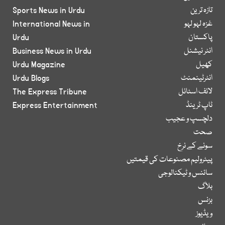
تازہ ترین
Sports News in Urdu
غزہ لہو لہو
International News in
پاکستان
Urdu
انٹر نیشنل
Business News in Urdu
کھیل
Urdu Magazine
انٹرٹینمنٹ
Urdu Blogs
لائف اسٹائل
The Express Tribune
ٹاپ ٹرینڈ
Express Entertainment
دلچسپ و عجیب
صحت
سونے کے نرخ
پیٹرولیم مصنوعات کی قیمتیں
سائنس و ٹیکنالوجی
بلاگ
بزنس
ویڈیوز