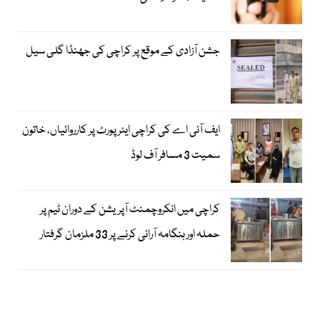
جشن آزادی کے موقع پر کراچی کی جھنڈا گلی سیل
ایف آئی اے کی کراچی ایئرپورٹ پر کارروائیاں، خاتون
سمیت 3 مسافر آف لوڈ
کراچی میں انکروچمنٹ آپریشن کے دوران ٹیم پر
حملہ اور ہنگامہ آرائی کرنے پر 33 ملزمان گرفتار