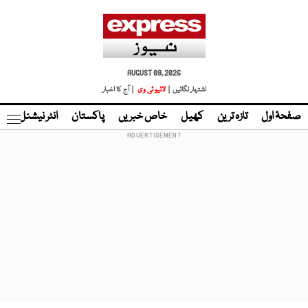
AUGUST 09, 2026
اشتہار لگائیں |
لائیو ٹی وی
| آج کا اخبار
صفحۂ اول
تازہ ترین
کھیل
خاص خبریں
پاکستان
انٹر نیشنل
ٹا