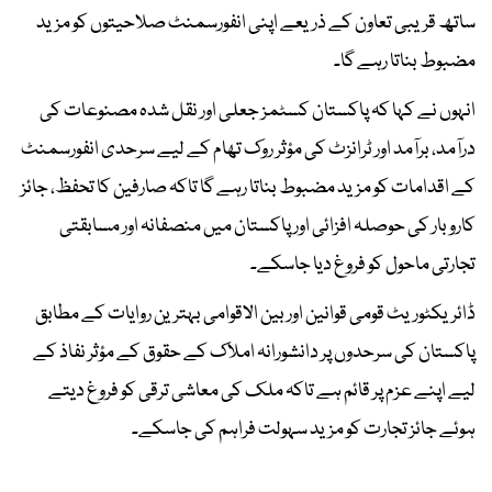
ساتھ قریبی تعاون کے ذریعے اپنی انفورسمنٹ صلاحیتوں کو مزید
مضبوط بناتا رہے گا۔
انہوں نے کہا کہ پاکستان کسٹمز جعلی اور نقل شدہ مصنوعات کی
درآمد، برآمد اور ٹرانزٹ کی مؤثر روک تھام کے لیے سرحدی انفورسمنٹ
کے اقدامات کو مزید مضبوط بناتا رہے گا تاکہ صارفین کا تحفظ، جائز
کاروبار کی حوصلہ افزائی اور پاکستان میں منصفانہ اور مسابقتی
تجارتی ماحول کو فروغ دیا جاسکے۔
ڈائریکٹوریٹ قومی قوانین اور بین الاقوامی بہترین روایات کے مطابق
پاکستان کی سرحدوں پر دانشورانہ املاک کے حقوق کے مؤثر نفاذ کے
لیے اپنے عزم پر قائم ہے تاکہ ملک کی معاشی ترقی کو فروغ دیتے
ہوئے جائز تجارت کو مزید سہولت فراہم کی جاسکے۔