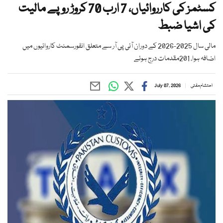
کسٹمز کی کارروائیاں، 7 ارب 70 کروڑ روپے مالیت
کی اشیا ضبط
مالی سال 2025-2026 کے دوران آئی پی آر سے متعلق انفورسمنٹ کاروائیوں میں
اضافہ ہوا، 201مقدمات درج ہوئے
احتشام مفتی
July 07, 2026