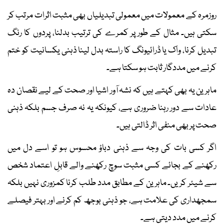
روزمرہ کے معمولات میں معمولی تبدیلیاں بھی مثبت اثرات مرتب کر
سکتی ہیں۔ مثال کے طور پر کمرے کی ترتیب بدلنا، پردوں کا رنگ
تبدیل کرنا، واک یا ڈرائیونگ کا راستہ بدل لینا ذہنی یکسانیت کو ختم
کرنے میں مددگار ثابت ہو سکتا ہے۔
ماہرین یہ بھی کہتے ہیں کہ نشہ آور اشیا اور صحت کے لیے نقصان دہ
عادات سے دور رہنا ضروری ہے، کیونکہ یہ نہ صرف جسم بلکہ ذہنی
صحت پر بھی منفی اثر ڈالتی ہیں۔
اگر کسی بات کی وجہ سے ذہنی دباؤ محسوس ہو تو اسے دل میں
رکھنے کے بجائے کسی مثبت سوچ رکھنے والے قابلِ اعتماد شخص
سے شیئر کریں۔ ماہرین کے مطابق مدد طلب کرنا کمزوری نہیں بلکہ
سمجھداری کی علامت ہے، جو ذہنی بوجھ کم کرنے اور بہتر فیصلے
کرنے میں مدد دیتی ہے۔