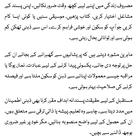
مصروف زندگی میں اپنے لیے کچھ وقت ضرور نکالیں۔ اپنی پسند کے
مشاغل اختیار کریں، کتاب پڑھیں، موسیقی سنیں یا کوئی ایسا کام
کریں جو آپ کو سکون اور خوشی فراہم کرے۔ اس سے ذہنی تھکن کم
ہوتی ہے اور توانائی بحال رہتی ہے۔
ماہرین مشورہ دیتے ہیں کہ پریشانیوں سے گھبرانے کے بجائے ان کے
حل پر توجہ دی جائے۔ یکسوئی پیدا کرنے کے لیے عبادت، نماز، یوگا یا
مراقبہ جیسے معمولات اپنانے سے ذہن کو سکون ملتا ہے اور فیصلہ
کرنے کی صلاحیت بہتر ہوتی ہے۔
مستقبل کے لیے حقیقت پسندانہ اہداف مقرر کرنا بھی ذہنی اطمینان
میں مدد دیتا ہے۔ چاہے وہ تعلیم، پیشہ یا ذاتی ترقی سے متعلق ہوں،
ان کے حصول کے لیے واضح منصوبہ بنائیں، مگر خود پر غیر ضروری
بوجھ ڈالنے سے بچیں۔