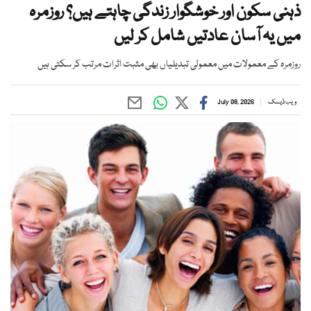
ذہنی سکون اور خوشگوار زندگی چاہتے ہیں؟ روزمرہ
میں یہ آسان عادتیں شامل کر لیں
روزمرہ کے معمولات میں معمولی تبدیلیاں بھی مثبت اثرات مرتب کر سکتی ہیں
ویب ڈیسک
July 08, 2026