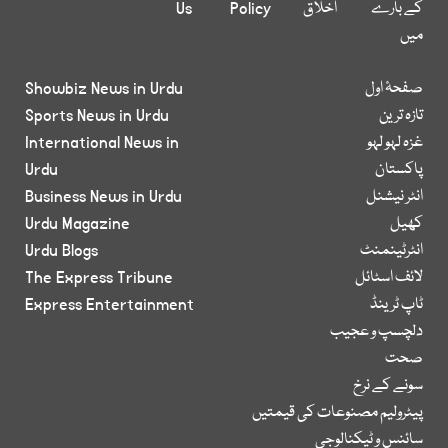
کے بارے
اخلاق
Policy
Us
میں
صفحۂ اول
Showbiz News in Urdu
تازہ ترین
Sports News in Urdu
غزہ لہو لہو
International News in
پاکستان
Urdu
انٹر نیشنل
Business News in Urdu
کھیل
Urdu Magazine
انٹرٹینمنٹ
Urdu Blogs
لائف اسٹائل
The Express Tribune
ٹاپ ٹرینڈ
Express Entertainment
دلچسپ و عجیب
صحت
سونے کے نرخ
پیٹرولیم مصنوعات کی قیمتیں
سائنس و ٹیکنالوجی