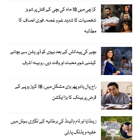
کراچی میں 18 ماہ کی بچی کے قتل پر شوبز
شخصیات کا شدید غم و غصہ، فوری انصاف کا
مطالبہ
بچے کی پیدائش کے بعد بیوی کو ڈپریشن سے بچانے
کیلئے شوہر محبت اور وقت دیں، روبینہ اشرف
راج پال یادو پھر بڑی مشکل میں: 16 کروڑ روپے کے
قرض پر بینک کا بڑا ایکشن
زینڈایا اور ٹام ہالینڈ کی برطانیہ کے لگژری ہوٹل میں
خفیہ ویڈنگ پارٹی