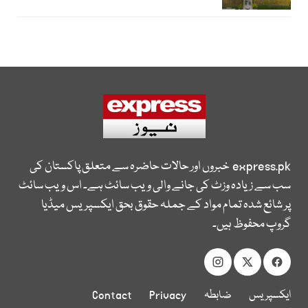
express.pk
خبروں اور حالات حاضرہ سے متعلق پاکستان کی
سب سے زیادہ وزٹ کی جانے والی ویب سائٹ ہے۔ اس ویب سائٹ
پر شائع شدہ تمام مواد کے جملہ حقوق بحق ایکسپریس میڈیا
گروپ محفوظ ہیں۔
ایکسپریس
ضابطہ
Privacy
Contact