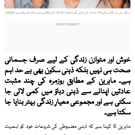
ہر حال میں مسکرانے والے افراد صحت کی خرابی کے باوجود دیگر افراد کے مقابلے میں زیادہ عمر پاتے ہیں، فوٹو:فائل
خوش اور متوازن زندگی کے لیے صرف جسمانی
صحت ہی نہیں بلکہ ذہنی سکون بھی بے حد اہم
ہے۔ ماہرین کے مطابق روزمرہ کی چند مثبت
عادتیں اپنانے سے ذہنی دباؤ میں کمی لائی جا
سکتی ہے اور مجموعی معیارِ زندگی بہتر بنایا جا
سکتا ہے۔
ماہرین کا کہنا ہے کہ ذہنی مضبوطی کی شروعات خود کو اہمیت