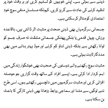
دینے سے ہوتی ہے۔ اپنی خوبیوں کو تسلیم کریں اور ہر وقت خود پر
تنقید کرنے کی عادت سے گریز کریں، کیونکہ مسلسل منفی سوچ خود
اعتمادی کو متاثر کر سکتی ہے۔
جسمانی سرگرمیاں بھی ذہنی صحت پر مثبت اثر ڈالتی ہیں۔ باقاعدہ
ورزش، چہل قدمی یا ہلکی پھلکی جسمانی مشقت نہ صرف جسم کو
توانا رکھتی ہے بلکہ ذہنی تناؤ کم کرنے اور موڈ بہتر بنانے میں بھی
مددگار ثابت ہوتی ہے۔
مثبت سوچ رکھنے والے دوستوں کی صحبت بھی خوشگوار زندگی میں
اہم کردار ادا کرتی ہے۔ ایسے افراد کے ساتھ وقت گزاریں جو حوصلہ
افزائی کریں اور مثبت سرگرمیوں میں دلچسپی رکھتے ہوں۔ اسی طرح
نئے لوگوں سے ملنا اور سماجی روابط بڑھانا بھی ذہنی تازگی کا باعث
بن سکتا ہے۔