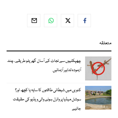
متعلقہ
چھپکلیوں سے نجات کے آسان گھریلو طریقے، چند
آزمودہ تدابیر آزمائیں
کنویں میں شیطانی طاقتوں کا سایہ یا کچھ اور؟
سوشل میڈیا پر وائرل ہونے والی ویڈیو کی حقیقت
جانیے