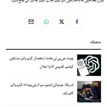
ورژن بعد میں عام صارفین کے لیے جاری کیے جانے کی توقع ہے۔
متعلقہ
چیٹ جی پی ٹی مفت استعمال کرنے والے صارفین
کیلئے کمپنی کا بڑا اعلان
امریکا: جینیاتی ترمیم سے الرجی پیدا نہ کرنے والے
کتے تیار