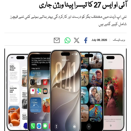
آئی او ایس 27 کا تیسرا بِیٹا ورژن جاری
نئی اپ ڈیٹ میں مختلف بگز کو درست اور کارکردگی بہتر بناتے ہوئے کئی نئے فیچرز
شامل کیے گئے ہیں
ویب ڈیسک
July 08, 2026