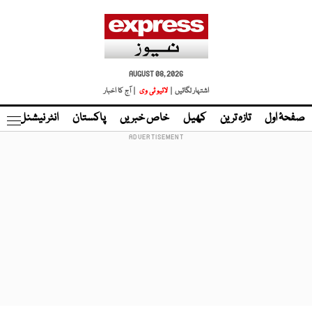
AUGUST 08, 2026
اشتہار لگائیں |
لائیو ٹی وی
| آج کا اخبار
صفحۂ اول
تازہ ترین
کھیل
خاص خبریں
پاکستان
انٹر نیشنل
ٹا