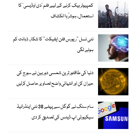
کمپیوٹر ہیک کرنے کے لیے فلم ’دی اوڈیسی‘ کا
استعمال، ہوشرُبا انکشاف
نئی نسل ’’ریورس فلن ایفیکٹ‘‘ کا شکار، ذہانت کم
ہونے لگی
دنیا کی طاقتور ترین شمسی دوربین نے سورج کی
حیران کن اور انتہائی واضح تصاویر حاصل کرلیں
سام سنگ نے گوگل سے پہلے 38 نئی اینڈرائیڈ
سیکیورٹی اپ ڈیٹس کی تصدیق کر دی