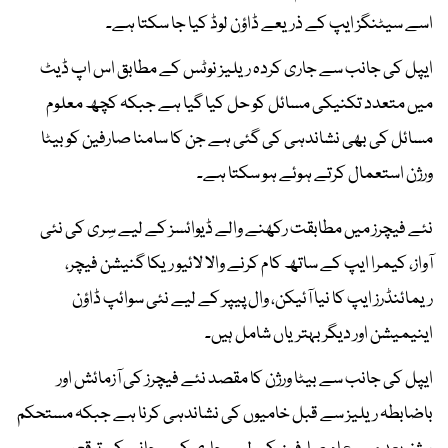
اسے سیٹنگز ایپ کے ذریعے ڈاؤن لوڈ کیا جا سکتا ہے۔
ایپل کی جانب سے جاری کردہ ریلیز نوٹس کے مطابق اس اپ ڈیٹ
میں متعدد تکنیکی مسائل کو حل کیا گیا ہے جبکہ کچھ معلوم
مسائل کی بھی نشاندہی کی گئی ہے جن کا سامنا صارفین کو بیٹا
ورژن استعمال کرتے ہوئے ہو سکتا ہے۔
نئے فیچرز میں مطابقت رکھنے والے ڈیوائسز کے لیے سِری کی نئی
آواز، کیمرا ایپ کے ساتھ کام کرنے والا لائیو ریکا گنیشن فیچر،
ریمائنڈرز ایپ کا نیا آئیکن، وال پیپر کے لیے نئی سوائپ ڈاؤن
اینیمیشن اور دیگر بہتریاں شامل ہیں۔
ایپل کی جانب سے بیٹا ورژن کا مقصد نئے فیچرز کی آزمائش اور
باضابطہ ریلیز سے قبل خامیوں کی نشاندہی کرنا ہے جبکہ مستحکم