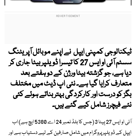
ٹیکنالوجی کمپنی ایپل
نے اپنے موبائل آپریٹنگ
سسٹم
آئی او ایس 27
کا تیسرا ڈویلپر بیٹا جاری کر
دیا ہے، جو گزشتہ بیٹا ورژن کے دو ہفتے بعد
متعارف کرایا گیا ہے۔ نئی اپ ڈیٹ میں مختلف
بگز کو درست اور کارکردگی بہتر بناتے ہوئے کئی
نئے فیچرز شامل کیے گئے ہیں۔
آئی او ایس 27 بِیٹا 3 (جس کا بلڈ نمبر 24 اے 5380 ایچ ہے) اب
ایپل کے ڈویلپر پروگرام میں شامل صارفین کے لیے دستیاب ہے اور