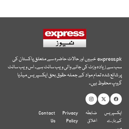
express.pk
خبروں اور حالات حاضرہ سے متعلق پاکستان کی
سب سے زیادہ وزٹ کی جانے والی ویب سائٹ ہے۔ اس ویب سائٹ
پر شائع شدہ تمام مواد کے جملہ حقوق بحق ایکسپریس میڈیا
گروپ محفوظ ہیں۔
ایکسپریس
ضابطہ
Privacy
Contact
کے بارے
اخلاق
Policy
Us
میں