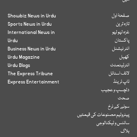
صفحۂ اول
Showbiz News in Urdu
تازہ ترین
Sports News in Urdu
غزہ لہو لہو
International News in
پاکستان
Urdu
انٹر نیشنل
Business News in Urdu
کھیل
Urdu Magazine
انٹرٹینمنٹ
Urdu Blogs
لائف اسٹائل
The Express Tribune
ٹاپ ٹرینڈ
Express Entertainment
دلچسپ و عجیب
صحت
سونے کے نرخ
پیٹرولیم مصنوعات کی قیمتیں
سائنس و ٹیکنالوجی
بلاگ