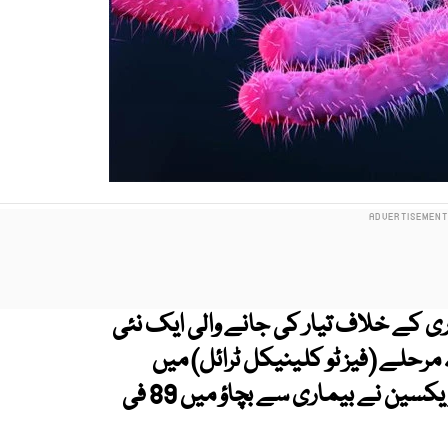
ری کے خلاف تیار کی جانے والی ایک نئی
حلے (فیز ٹو کلینیکل ٹرائل) میں
حوصلہ افزا نتائج دیے ہیں۔ تحقیق کے مطابق ویکسین نے بیماری سے بچاؤ میں 89 فی