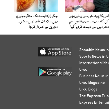
امریکا: پیدائش سے پہلے بچے
جگر 80 فیصد تک متاثر ہونے پر
کی کامیاب سرجری، نقص رحمِ
بھی علامات ظاہر نہیں ہوتیں،
مادر میں ہی درست کر دیا گیا
ماہرین نے خبردار کردیا
Showbiz News in
Sports News in U
International Ne
Urdu
Business News in
Urdu Magazine
Urdu Blogs
The Express Tri
Express Enterta