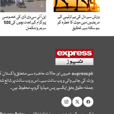
ورزش سے دل کی بے ترتیبی کے
این آئی سی وی ڈی کی خصوصی
مریضوں میں موت کا خطرہ کم
پروگرام کے تحت بچوں کی 500
ہو سکتا ہے، تحقیق
سرجریز مکمل
express.pk
خبروں اور حالات حاضرہ سے متعلق پاکستان 
وزٹ کی جانے والی ویب سائٹ ہے۔ اس ویب سائٹ پر شائع شدہ
جملہ حقوق بحق ایکسپریس میڈیا گروپ محفوظ ہیں۔