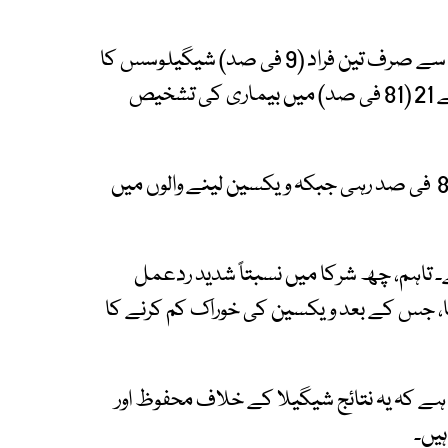
تحقیق کے دوران دو خوراکیں لینے والے 34 افراد میں سے صرف تین فراد (9 فی صد) شیگیلوسس کا
شکار ہوئے جبکہ پلیسبو لینے والے 26 افراد میں سے 21 (81 فی صد) میں بیماری کی تشخیص
نتائج کے مطابق ویکسین کی مجموعی کارکردگی89 فی صد رہی جبکہ ویکسین لینے والوں میں
۔ تاہم، چھ شرکا میں نسبتاً شدید ردعمل
لیا، جس کے بعد ویکسین کی خوراک کم کرنے کا
ا ہے کہ یہ نتائج شیگیلا کے خلاف محفوظ اور
یں۔