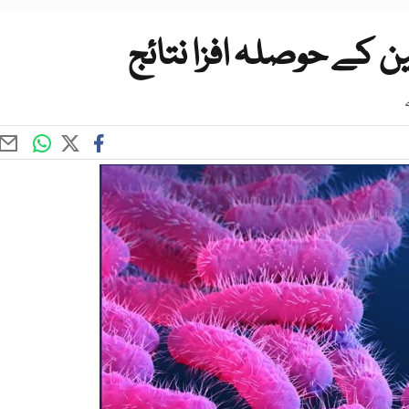
 کے حوصلہ افزا نتائج