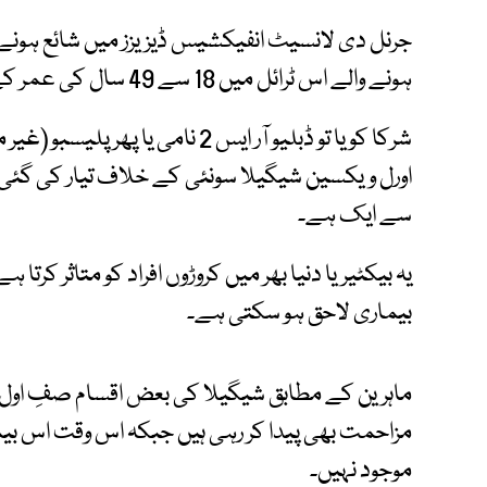
جرنل دی لانسیٹ انفیکشیس ڈیزیزز میں شائع ہونے و
ہونے والے اس ٹرائل میں 18 سے 49 سال کی عمر کے 73 صحت مند افراد کو شامل کیا گیا۔
شرکا کو یا تو ڈبلیو آر ایس 2 نامی 
اورل ویکسین شیگیلا سونئی کے خلاف تیار کی گئی ہ
سے ایک ہے۔
یہ بیکٹیریا دنیا بھر میں کروڑوں افراد کو متاثر کرتا
بیماری لاحق ہو سکتی ہے۔
ماہرین کے مطابق شیگیلا کی بعض اقسام صفِ اول 
مزاحمت بھی پیدا کر رہی ہیں جبکہ اس وقت اس ب
موجود نہیں۔