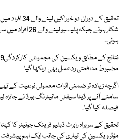
ہوئی۔
مضبوط مدافعتی ردعمل بھی دیکھا گیا۔
اگرچہ زیادہ تر ضمنی اثرات معمولی نوعیت کے تھے
سامنے آنے پر ڈیٹا سیفٹی مانیٹرنگ بورڈ نے جائزہ 
فیصلہ کیا گیا۔
تحقیق کے سربراہ رابرٹ ڈبلیو فرینک جونیئر کا کہن
مؤثر ویکسین کی تیاری کی جانب ایک اہم پیشرفت ہ