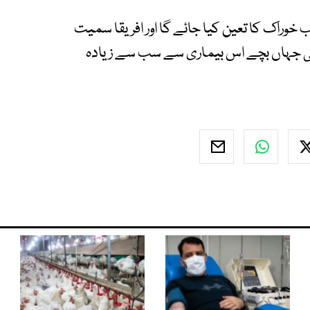
راک کا تعین کیا جائے گا اور افریقا سمیت
گی جہاں بچے اس بیماری سے سب سے زیادہ