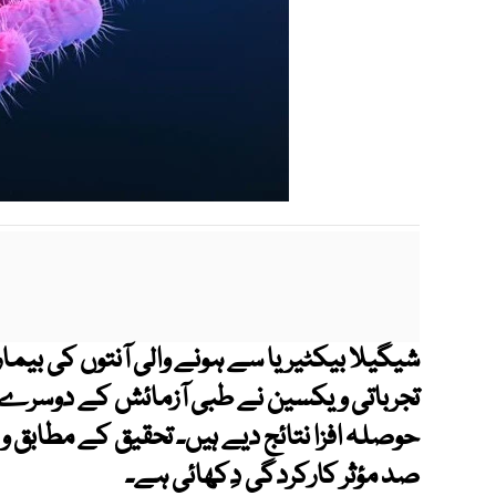
شیگیلا بیکٹیریا سے ہونے والی آنتوں کی بیما
تجرباتی ویکسین نے طبی آزمائش کے دوسرے مر
صد مؤثر کارکردگی دِکھائی ہے۔