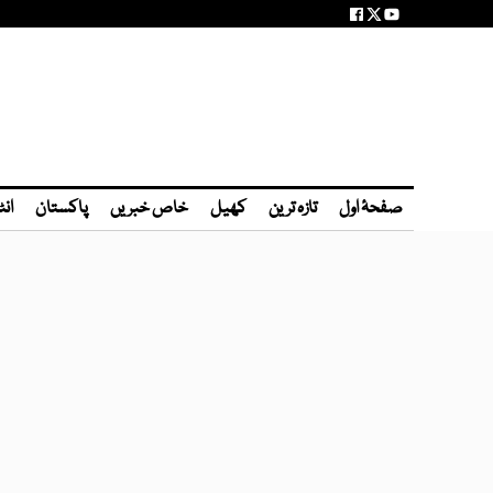
صفحۂ اول
تازہ ترین
کھیل
خاص خبریں
پاکستان
انٹ