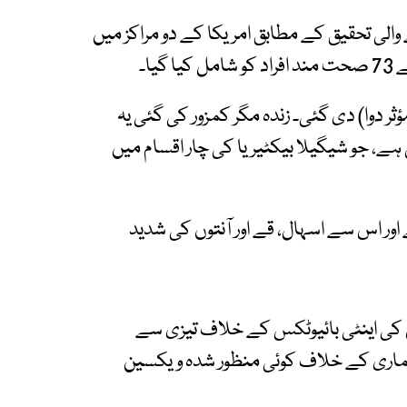
الی تحقیق کے مطابق امریکا کے دو مراکز میں
یا پھر پلیسبو (غیر مؤثر دوا) دی گئی۔ زندہ مگر کمزور کی گئی یہ
ے، جو شیگیلا بیکٹیریا کی چار اقسام میں
 ہے اور اس سے اسہال، قے اور آنتوں کی شدید
کی اینٹی بائیوٹکس کے خلاف تیزی سے
یماری کے خلاف کوئی منظور شدہ ویکسین