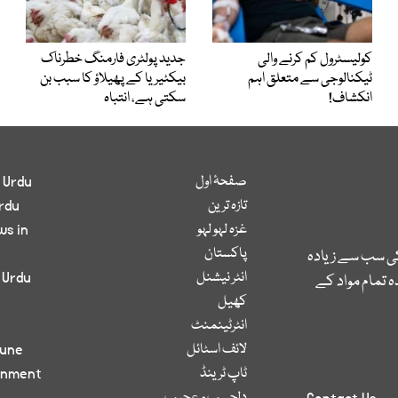
کولیسٹرول کم کرنے والی
جدید پولٹری فارمنگ خطرناک
ٹیکنالوجی سے متعلق اہم
بیکٹیریا کے پھیلاؤ کا سبب بن
انکشاف!
سکتی ہے، انتباہ
صفحۂ اول
 Urdu
تازہ ترین
rdu
غزہ لہو لہو
ws in
پاکستان
کی سب سے زیادہ
انٹر نیشنل
 Urdu
 تمام مواد کے
کھیل
انٹرٹینمنٹ
لائف اسٹائل
bune
ٹاپ ٹرینڈ
inment