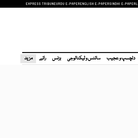
EXPRESS TRIBUNE
URDU E-PAPER
ENGLISH E-PAPER
SINDHI E-PAPER
L
دلچسپ و عجیب
سائنس و ٹیکنالوجی
بزنس
رائے
مزید