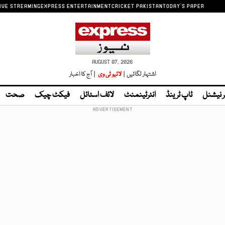
IVE STREAMING
EXPRESS ENTERTAINMENT
CRICKET PAKISTAN
TODAY'S PAPER
AUGUST 07, 2026
اشتہار لگائیں |
لائیو ٹی وی
| آج کا اخبار
ر نیشنل
ٹاپ ٹرینڈ
انٹرٹینمنٹ
لائف اسٹائل
فیکٹ چیک
صحت