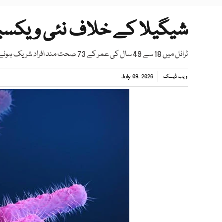
شیگیلا کے خلاف نئی ویکسین
ٹرائل میں 18 سے 49 سال کی عمر کے 73 صحت مند افراد شریک ہوئے
ویب ڈیسک
July 08, 2026