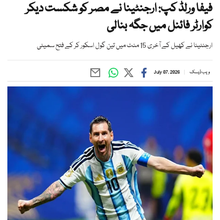
فیفا ورلڈ کپ: ارجنٹینا نے مصر کو شکست دیکر
کوارٹر فائنل میں جگہ بنالی
ارجنٹینا نے کھیل کے آخری 15 منٹ میں تین گول اسکور کر کے فتح سمیٹی
ویب ڈیسک
July 07, 2026