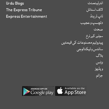
انٹرٹینمنٹ
Urdu Blogs
لائف اسٹائل
The Express Tribune
ٹاپ ٹرینڈ
Express Entertainment
دلچسپ و عجیب
صحت
سونے کے نرخ
پیٹرولیم مصنوعات کی قیمتیں
سائنس و ٹیکنالوجی
بلاگ
بزنس
ویڈیوز
جرائم