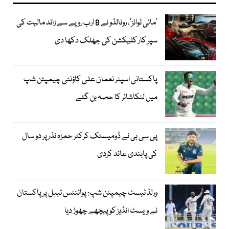
’مائی ٹوائز‘، رونالڈو نے 8 ارب روپے سے زائد مالیت کی
سپر کار کلیکشن کی جھلک دکھا دی
پاکستانی اسپنر نعمان علی کاؤنٹی چیمپئن شپ
میں لنکاشائر کا حصہ بن گئے
پی سی بی نے ڈومیسٹک کرکٹر حمزہ نذر پر دو سال
کی پابندی عائد کردی
ورلڈ ٹیسٹ چیمپئن شپ: پوائنٹس ٹیبل پر پاکستان
نے ویسٹ انڈیز کو پیچھے چھوڑ دیا