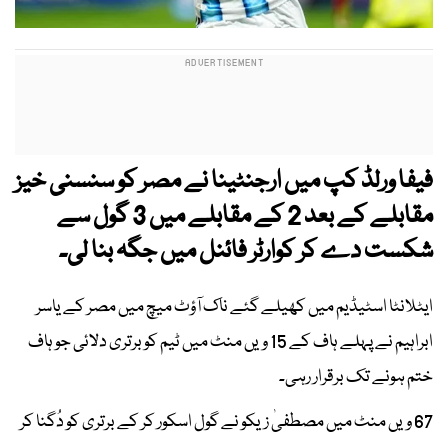
فیفا ورلڈ کپ میں ارجنٹینا نے مصر کو سنسنی خیز
مقابلے کے بعد 2 کے مقابلے میں 3 گول سے
شکست دے کر کوارٹر فائنل میں جگہ بنا لی۔
ایٹلانٹا اسٹیڈیم میں کھیلے گئے ناک آؤٹ میچ میں مصر کے یاسر
ابراہیم نے پہلے ہاف کے 15 ویں منٹ میں ٹیم کو برتری دلائی جو ہاف
ختم ہونے تک برقرار رہی۔
67 ویں منٹ میں مصطفیٰ زیکو نے گول اسکور کر کے برتری کو دُگنا کر