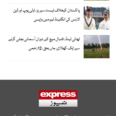
پاکستان کیخلاف ٹیسٹ سیریز، اولی پوپ اور ڈین
لارنس کی انگلینڈ ٹیم میں واپسی
تھائی لینڈ: فٹبال میچ کے دوران آسمانی بجلی گرنے
سے ایک کھلاڑی جاں بحق، 12 زخمی