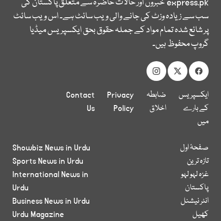
express.pk
خبروں اور حالات حاضرہ سے متعلق پاکستان کی
سب سے زیادہ وزٹ کی جانے والی ویب سائٹ ہے۔ اس ویب سائٹ
پر شائع شدہ تمام مواد کے جملہ حقوق بحق ایکسپریس میڈیا
گروپ محفوظ ہیں۔
ایکسپریس
ضابطہ
Privacy
Contact
کے بارے
اخلاق
Policy
Us
میں
صفحۂ اول
Showbiz News in Urdu
تازہ ترین
Sports News in Urdu
غزہ لہو لہو
International News in
پاکستان
Urdu
انٹر نیشنل
Business News in Urdu
کھیل
Urdu Magazine