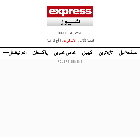
AUGUST 06, 2026
اشتہار لگائیں |
لائیو ٹی وی
| آج کا اخبار
صفحۂ اول
تازہ ترین
کھیل
خاص خبریں
پاکستان
انٹر نیشنل
ٹا