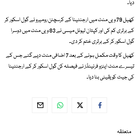
دیا۔
کھیل 79 ویں منٹ میں ارجنٹینا کے کرسچئن رومیرو نے گول اسکور کر
کے برتری کم کی اور کپتان لیونل میسی نے 83 ویں منٹ میں دوسرا
گول اسکور کر کے برتری ختم کر دی۔
کھیل کا وقت مکمل ہونے کے بعد 7 اضافی منٹ دیے گئے جس کے
تیسرے منٹ اینزو فرنینڈز نے فیصلہ کن گول اسکور کر کے ارجنٹینا
کی جیت کو یقینی بنا دیا۔
متعلقہ