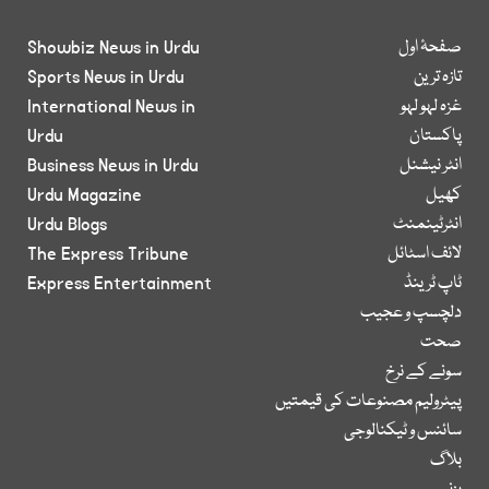
صفحۂ اول
Showbiz News in Urdu
تازہ ترین
Sports News in Urdu
غزہ لہو لہو
International News in
پاکستان
Urdu
انٹر نیشنل
Business News in Urdu
کھیل
Urdu Magazine
انٹرٹینمنٹ
Urdu Blogs
لائف اسٹائل
The Express Tribune
ٹاپ ٹرینڈ
Express Entertainment
دلچسپ و عجیب
صحت
سونے کے نرخ
پیٹرولیم مصنوعات کی قیمتیں
سائنس و ٹیکنالوجی
بلاگ