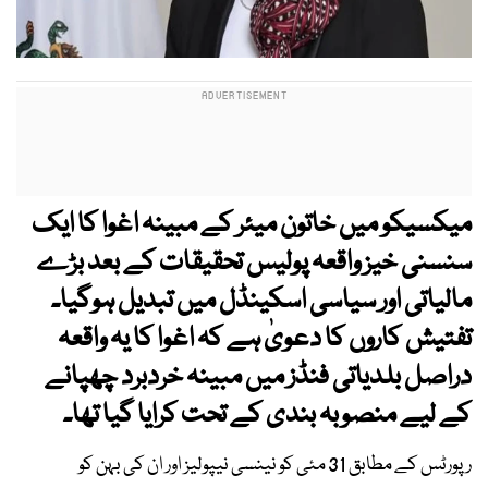
میکسیکو میں خاتون میئر کے مبینہ اغوا کا ایک
سنسنی خیز واقعہ پولیس تحقیقات کے بعد بڑے
مالیاتی اور سیاسی اسکینڈل میں تبدیل ہوگیا۔
تفتیش کاروں کا دعویٰ ہے کہ اغوا کا یہ واقعہ
دراصل بلدیاتی فنڈز میں مبینہ خردبرد چھپانے
کے لیے منصوبہ بندی کے تحت کرایا گیا تھا۔
رپورٹس کے مطابق 31 مئی کو نینسی نیپولیز اور ان کی بہن کو