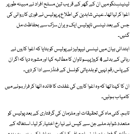
ٹینینسِنگو میں ان کے گھر کے قریب تین مسلح افراد نے مبینہ طور پر
اغوا کر لیا تھا۔ عینی شاہدین کی اطلاع پر پولیس نے فوری کارروائی کی
جس کے بعد نینسی ناپولیس ایک ویران سڑک سے بحفاظت مل
گئیں۔
ابتدائی بیان میں نینسی نیپولیز نے پولیس کو بتایا کہ اغوا کاروں نے
رہائی کے بدلے 4 کروڑ پیسو تاوان کا مطالبہ کیا اور مشورہ دیا کہ اگر ان
کے پاس رقم نہیں تو بلدیاتی کونسل کے فنڈز سے ادا کر دیں۔
ان کا کہنا تھا کہ وہ اغوا کاروں کی غفلت کا فائدہ اٹھا کر فرار ہونے میں
کامیاب ہوئیں۔
تاہم، کئی ماہ کی تحقیقات اور ملزمان کی گرفتاری کے بعد پولیس کو
متعدد شواہد ملے جن سے کیس نے نیا رخ اختیار کر لیا۔ استغاثہ کے