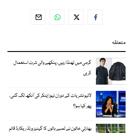
متعلقہ
گرمی میں ٹھنڈا رہیں، پنکھے والی شرٹ استعمال
کریں
لائیو نشریات کے دوران نیوز اینکر کی آنکھ لگ گئی،
پھر کیا ہوا؟
بھارتی خاتون نے لمبے بالوں کا گینیز ورلڈ ریکارڈ قائم