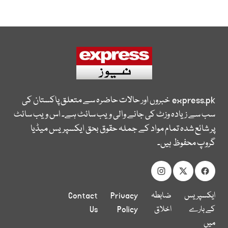
express.pk
خبروں اور حالات حاضرہ سے متعلق پاکستان کی
سب سے زیادہ وزٹ کی جانے والی ویب سائٹ ہے۔ اس ویب سائٹ
پر شائع شدہ تمام مواد کے جملہ حقوق بحق ایکسپریس میڈیا
گروپ محفوظ ہیں۔
ایکسپریس
ضابطہ
Privacy
Contact
کے بارے
اخلاق
Policy
Us
میں