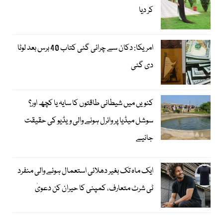
کر دیا
امریکا: دکان سے چرائی گئی کتاب 40 برس بعد لوٹا
دی گئی
کنویں میں شیطانی طاقتوں کا سایہ یا کچھ اور؟
سوشل میڈیا پر وائرل ہونے والی ویڈیو کی حقیقت
جانیے
ایک ماہ تک بغیر دھلائی استعمال ہونے والی منفرد
ٹی شرٹ متعارف، کمپنی کا حیران کن دعویٰ