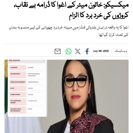
میکسیکو: خاتون میئر کے اغوا کا ڈرامہ بے نقاب،
کروڑوں کی خرد برد کا الزام
اغوا کا یہ واقعہ دراصل بلدیاتی فنڈز میں مبینہ خردبرد چھپانے کے لیے منصوبہ بندی
کے تحت کرایا گیا تھا
ویب ڈیسک
July 08, 2026