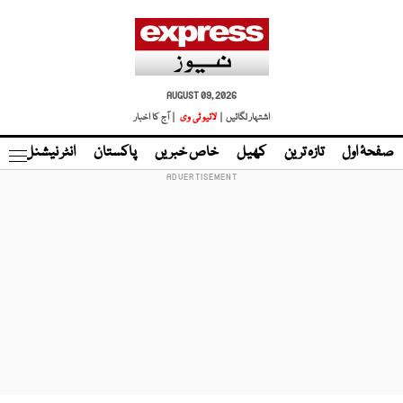
AUGUST 09, 2026
اشتہار لگائیں |
لائیو ٹی وی
| آج کا اخبار
صفحۂ اول
تازہ ترین
کھیل
خاص خبریں
پاکستان
انٹر نیشنل
ٹا