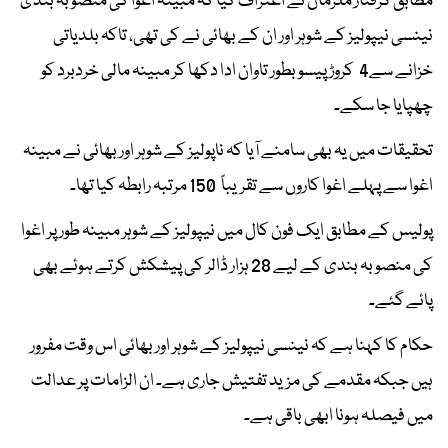
مطابق گرفتار ملزمان نے اعتراف کیا کہ مبینہ اغوا کی منصوبہ بندی
نینسی نیپولیز کے شوہر اور ان کے بھائی نے کی تھی، تاکہ بلدیاتی
خزانے سے4 کروڑ پیسو بطور تاوان ادا دکھا کر مبینہ مالی خردبرد کو
چھپایا جا سکے۔
تحقیقات میں یہ بھی سامنے آیا کہ ناپولیز کے شوہر اور بھائی نے مبینہ
اغوا سے پہلے اغوا کاروں سے تقریباً 150 مرتبہ رابطہ کیا تھا۔
پولیس کے مطابق ایک فون کال میں نیپولیز کے شوہر مبینہ طور پر اغوا
کی منصوبہ بندی کے لیے 28 ہزار ڈالر کی پیشکش کرتے ہوئے بھی
پائے گئے۔
حکام کا کہنا ہے کہ نینسی نیپولیز کے شوہر اور بھائی اس وقت مفرور
ہیں جبکہ مقدمے کی مزید تفتیش جاری ہے۔ ان الزامات پر عدالت
میں فیصلہ ہونا ابھی باقی ہے۔