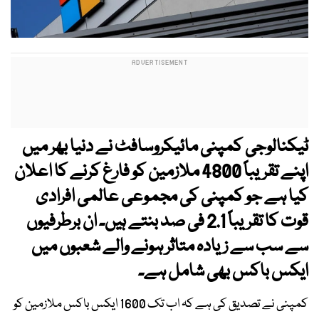
ٹیکنالوجی کمپنی مائیکروسافٹ
نے دنیا بھر میں
اپنے تقریباً 4800 ملازمین کو فارغ کرنے کا اعلان
کیا ہے جو کمپنی کی مجموعی عالمی افرادی
قوت کا تقریباً 2.1 فی صد بنتے ہیں۔ ان برطرفیوں
سے سب سے زیادہ متاثر ہونے والے شعبوں میں
ایکس باکس
بھی شامل ہے۔
کمپنی نے تصدیق کی ہے کہ اب تک 1600 ایکس باکس ملازمین کو