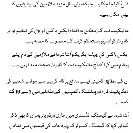
فارغ کیا جا چکا ہے جبکہ رواں سال مزید ملازمین کی برطرفیوں کا
بھی امکان ہے۔
مائیکروسافٹ کے مطابق یہ اقدام ایکس باکس ڈویژن کی تنظیمِ نو اور
کاروبار کو ازسرِنو مستحکم کرنے کے منصوبے کا حصہ ہے۔
ایکس باکس کی چیف ایگزیکٹو آشا شرما نے ملازمین کے نام اپنے
پیغام میں کہا کہ آج مائیکروسافٹ کا کاروبار صحت مند نہیں ہے۔
ان کے مطابق کمپنی ایسے منافع پر کام کر رہی ہے جو اسی شعبے کی
دیگر پلیٹ فارم اور پبلشنگ کمپنیوں کے مقابلے میں 3 سے 10 گنا
کم ہے۔
آشا شرما نے گیمنگ انڈسٹری میں جاری ہارڈویئر بحران کا بھی ذکر
کیا اور کہا کہ گیمنگ کنسولز کے پرزہ جات کی قیمتوں میں نمایاں