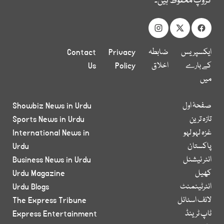
گروپ محفوظ ہیں۔
ایکسپریس
ضابطہ
Privacy
Contact
کے بارے
اخلاق
Policy
Us
میں
صفحۂ اول
Showbiz News in Urdu
تازہ ترین
Sports News in Urdu
غزہ لہو لہو
International News in
پاکستان
Urdu
انٹر نیشنل
Business News in Urdu
کھیل
Urdu Magazine
انٹرٹینمنٹ
Urdu Blogs
لائف اسٹائل
The Express Tribune
ٹاپ ٹرینڈ
Express Entertainment