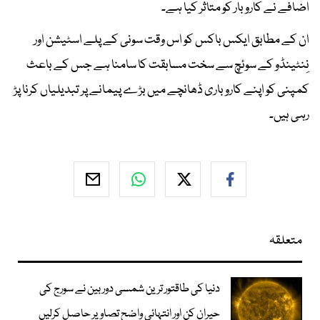
اضافے نے کاروبار کو متاثر کیا ہے۔
ان کے مطابق ایکس باکس کو اس وقت سونی کے پلے اسٹیشن اور
نِنٹینڈو کے سوئچ سے سخت مسابقت کا سامنا ہے جس کے باعث
کمپنی کو اپنے کاروباری ڈھانچے میں بڑے پیمانے پر تبدیلیاں کرنا پڑ
رہی ہیں۔
متعلقہ
دنیا کی طاقتور ترین شمسی دوربین نے سورج کی
حیران کن اور انتہائی واضح تصاویر حاصل کرلیں