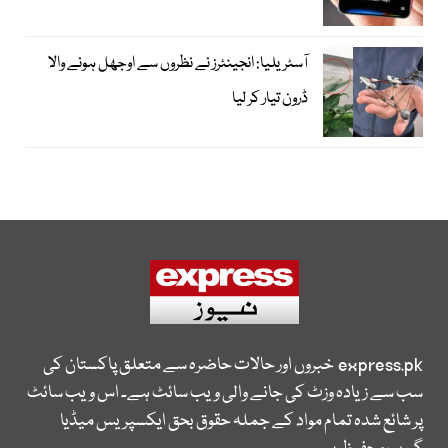
آسٹریلیا: انجینئرز نے نظروں سے اوجھل ہونے والا
ڈرون تیار کر لیا
express.pk
خبروں اور حالات حاضرہ سے متعلق پاکستان کی
سب سے زیادہ وزٹ کی جانے والی ویب سائٹ ہے۔ اس ویب سائٹ
پر شائع شدہ تمام مواد کے جملہ حقوق بحق ایکسپریس میڈیا