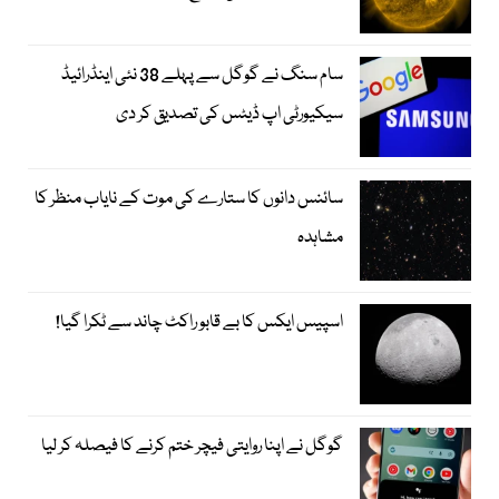
سام سنگ نے گوگل سے پہلے 38 نئی اینڈرائیڈ
سیکیورٹی اپ ڈیٹس کی تصدیق کر دی
سائنس دانوں کا ستارے کی موت کے نایاب منظر کا
مشاہدہ
اسپیس ایکس کا بے قابو راکٹ چاند سے ٹکرا گیا!
گوگل نے اپنا روایتی فیچر ختم کرنے کا فیصلہ کر لیا