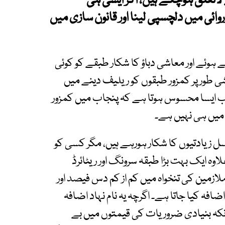
لاتعلق ہوچکے ہیں، اگر ایسی ہی
ائی میں دلچسپی لینا اور قانون سازی میں
ہوئے اور معاشی دباؤ کا شکار طبقے کو کوئی
ی طور پر کمزور طبقوں کو ریلیف دینے میں
اب ایسا محسوس ہوتا ہے کہ پنجاب میں کمزور
میں ہی نہیں ہے۔
زیادتیوں کا شکار ہورہے ہیں، مگر کسی کو
ہ ایک بہت بڑا طبقہ سرونگ اور ریٹائرڈ
ازمین کی تنخواہ میں کم از کم دس فیصد اور
افہ کیا جاتا ہے۔ اگرچہ یہ نام نہاد اضافہ
کہ بنیادی ضروریات کی قیمتوں میں بے