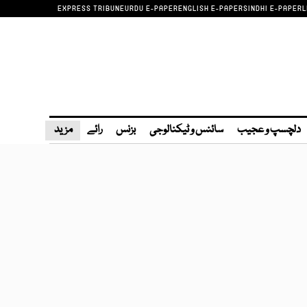
EXPRESS TRIBUNE
URDU E-PAPER
ENGLISH E-PAPER
SINDHI E-PAPER
L
دلچسپ و عجیب
سائنس و ٹیکنالوجی
بزنس
رائے
مزید