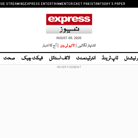
IVE STREAMING
EXPRESS ENTERTAINMENT
CRICKET PAKISTAN
TODAY'S PAPER
AUGUST 09, 2026
اشتہار لگائیں |
لائیو ٹی وی
| آج کا اخبار
ر نیشنل
ٹاپ ٹرینڈ
انٹرٹینمنٹ
لائف اسٹائل
فیکٹ چیک
صحت