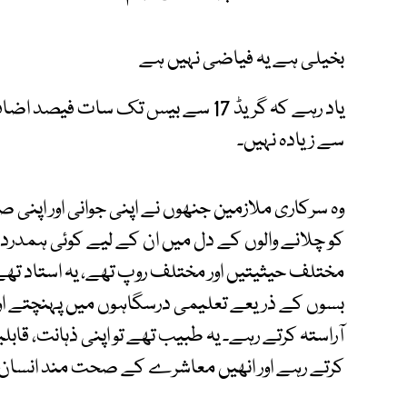
بخیلی ہے یہ فیاضی نہیں ہے
یاد رہے کہ گریڈ 17 سے بیس تک سات فی
سے زیادہ نہیں۔
وہ سرکاری ملازمین جنھوں نے اپنی جوانی اور اپنی
کو چلانے والوں کے دل میں ان کے لیے کوئی ہمدردی 
مختلف حیثیتیں اور مختلف روپ تھے، یہ استاد تھے 
بسوں کے ذریعے تعلیمی درسگاہوں میں پہنچتے اور ک
آراستہ کرتے رہے۔ یہ طبیب تھے تو اپنی ذہانت، قابل
کرتے رہے اور انھیں معاشرے کے صحت مند انسان 