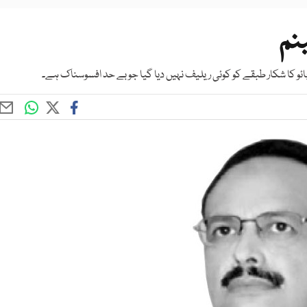
نم
ئو کا شکار طبقے کو کوئی ریلیف نہیں دیا گیا جو بے حد افسوسناک ہے۔