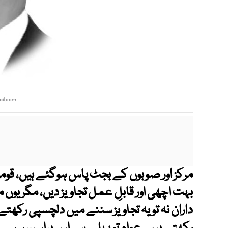
il.com
مرکز اور صوبوں کے بجٹ پاس ہوگئے ہیں، قوم
بہت اچھی اور قابلِ عمل تجاویز دیں، مگر یو
داران نہ تو یہ تجاویز سننے میں دلچسپی رکھتے ہ