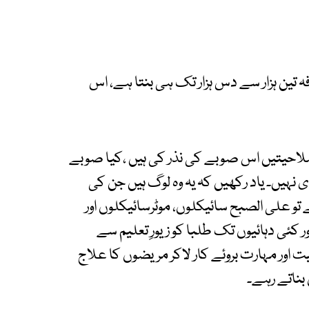
صد اضافہ تین ہزار سے دس ہزار تک ہی بنتا ہے، اس
 صلاحیتیں اس صوبے کی نذر کی ہیں ،کیا صوبے
نہیں۔ یاد رکھیں کہ یہ وہ لوگ ہیں جن کی
تو علی الصبح سائیکلوں، موٹرسائیکلوں اور
ئی دہائیوں تک طلبا کو زیورِ تعلیم سے
یت اور مہارت بروئے کار لاکر مریضوں کا علاج
بناتے رہے۔