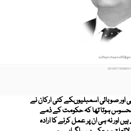
zulfiqarcheema55@gma
ی اور صوبائی اسمبلیوںکے کئی ارکان نے
ں محسوس ہوتا تھا کہ حکومت کے ذمے
یں اور نہ ہی ان پر عمل کرنے کا ارادہ