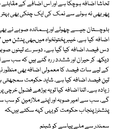
تحاشا اضافہ ہوچکا ہے اور اس اضافے کے مقابلے می
پھر بھی نہ ہونے سے نمک کی ایک چٹکی بھی بہتر 
بلوچستان جیسے چھوٹے اور پسماندہ صوبے نے بھ
دس فیصد اضافہ کیا گیا ہے۔ دوسرے تینوں صوبوں
دیکھ کر حیران اور ششدد ر رہ گئے ہیں کہ سب سے
کے لیے سات فیصد کا معمولی اضافہ بھی منظور 
تین فیصد اضافہ کیا ہے، شاید حکومت سمجھتی ہ
زیادہ ہے۔ اتنا اضافہ کیا تو یہ بوڑھے فضول خرچی پر 
گے، سب سے امیر صوبہ اور اپنے ملازمین کو سب 
پنشنرز پنجاب حکومت کو یہی کہہ سکتے ہیںکہ
سمندر سے ملے پیاسے کو شبنم