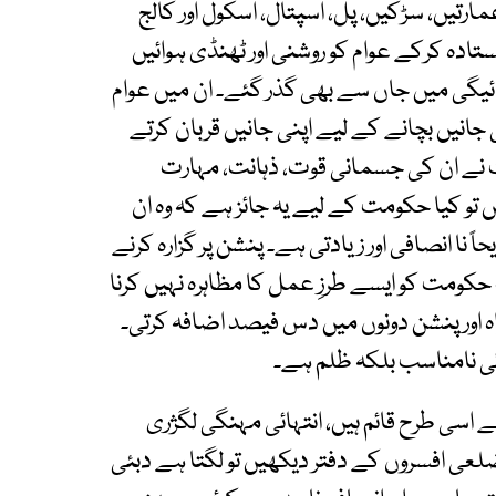
ارتیں، سڑکیں، پل، اسپتال، اسکول اور کالج
ادہ کرکے عوام کو روشنی اور ٹھنڈی ہوائیں
ائیگی میں جاں سے بھی گذر گئے۔ ان میں عوام
جانیں بچانے کے لیے اپنی جانیں قربان کرتے
 نے ان کی جسمانی قوت، ذہانت، مہارت
ں تو کیا حکومت کے لیے یہ جائز ہے کہ وہ ان
 نا انصافی اور زیادتی ہے۔ پنشن پر گزارہ کرنے
حکومت کو ایسے طرزِ عمل کا مظاہرہ نہیں کرنا
اہ اور پنشن دونوں میں دس فیصد اضافہ کرتی۔
ائی نامناسب بلکہ ظلم ہے۔
 اسی طرح قائم ہیں، انتہائی مہنگی لگژری
لعی افسروں کے دفتر دیکھیں تو لگتا ہے دبئی