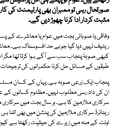
رکھتے ہیں۔ عوام تو پہلے ہی اس پراسیس سے 
صورتحال رہی تو ممبران بھی پارلیمنٹ کی کاررو
مثبت کردار ادا کرنا چھوڑ دیں گے۔
وفاقی یا صوبائی بجٹ میں عوام یا معاشرے کے پسے 
ریلیف نہیں دیا گیا جو بے حد افسوسناک ہے۔ معاش
کبھی صوبۂ پنجاب سب سے آگے ہوا کرتا تھا مگر 
طبقوں کے مسائل حل کرنا حکمرانوں کی ترجیحات 
پنجاب ایک زرعی صوبہ ہے، یہاں کے کسان مسلسل 
ان کی داد رسی مطلوب نہیں۔ مظلوم کسانوں کے علاو
سرکاری ملازمین کا ہے۔ ہر سال بجٹ میں سرکاری مل
ریٹائرڈ سرکاری ملازمین کی پنشن میں بھی اتنا ہی اض
اونٹ کے منہ میں زیرے کی حیثیّت رکھتا ہے کیون