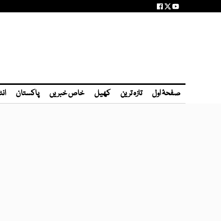
صفحۂ اول
تازہ ترین
کھیل
خاص خبریں
پاکستان
انٹ