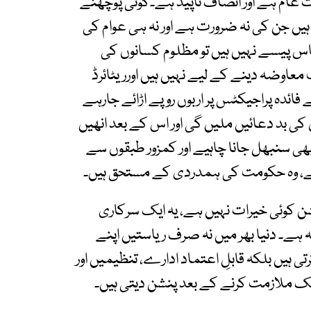
ت عام ہے اور انصاف ناپید ہے۔کوئی پوچھنے
ے ہیں جن کی نہ ضرورت ہے اور نہ ہی عوام کی
 پیسے نہیں ہیں تو مظلوم کسانوں کی
معاوضہ دینے کے لیے نہیں ہیں اورریٹائرڈ
فائدہ پراجیکٹس پر اربوں روپے اڑائے جارہے
کی بد دعائیں ملیں گی اور اس کے بعد انھیں
بھی سنبھل جانا چاہیے اور کمزور طبقوں سے
اہیے، وہ حکومت کی ہمدردی کے مستحق ہیں۔
شن کوئی خیرات نہیں ہے، یہ ایک سرکاری
ے۔ دنیا بھر میں نہ صرف ریاستیں اپنے
مین کو ایک خاص عمر کے بعد look after کرتی ہیں بلکہ قابلِ اعتماد ادارے، تنظیمیں اور
 ملازمت کرنے کے بعد پنشن دیتی ہیں۔