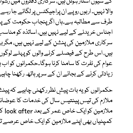
کے سیون اسٹار ہوٹل ہیں، سرکاری دفتروں میں رشو
والا نہیں۔ اربوں روپے ان پراجیکٹس پر لگائے جا رہ
طرف سے مطالبہ ہے۔ہاں اگر پنجاب حکومت کے پاس
اجناس خریدنے کے لیے نہیں ہیں، اساتذہ کو مناسب 
سرکاری ملازمین کی پنشن کے لیے نہیں ہیں، مگر بے 
ہیں، اس طرح کے فیصلے کرنے والوں کو پہلے لوگوں 
عوام کی نفرت کا سامنا کرنا ہوگا۔حکمرانوں کو اب 
زیادتی کرنے کے بجائے ان کے سر پر ہاتھ رکھنا چ
حکمرانوں کویہ بات پیشِ نظر رکھنی چاہیے کہ پین
ملازم کی تیس پینتیس سال کی خدمات کا عوضانہ ہ
ملاز
کمپنیاں بھی اپنے ملازمین کو ایک خاص عرصے تک