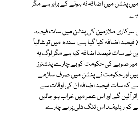
ں پنشن میں اضافہ نہ ہونے کے برابر ہے مگر
ہے۔
ی سرکاری ملازمین کی پنشن میں سات فیصد
اضافہ کیا ہے، خیبر پختونخواہ میںبھی پنشن میں 7 فیصد اضافہ کیا گیا ہے، سندھ میں تو غالباً
 نے سات فیصد اضافہ کیا ہے مگر لوگ یہ
 امیر صوبے کی حکومت کو بے چارے پنشنرز
نہیں اور حکومت نے پنشن میں صرف ساڑھے
ے کہ سات فیصد اضافہ ان کی اوقات سے
اتر آئیں گے اور اس عمر میں خراب ہو جائیں
سے کم ریلیف۔ اس تنگ دلی پر بے چارے