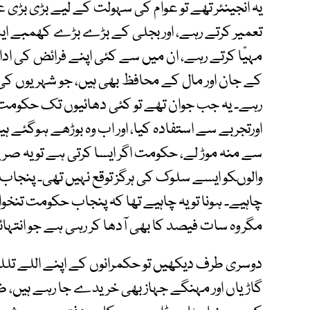
یہ انجینئر تھے تو عوام کی سہولت کے لیے بڑی بڑی عم
تعمیر کرتے رہے، اور بجلی کے بڑے بڑے کھمبے ایست
مہیّا کرتے رہے، ان میں سے کئی اپنے فرائض کی اد
کے جان اور مال کے محافظ بھی ہیں، جو شہریوں کی 
رہے۔ یہ جب جوان تھے تو کئی دھائیوں تک حکومت
اورتجربے سے استفادہ کیا، اور اب وہ بوڑھے ہوگئے ہی
سے منہ موڑ لے، حکومت اگر ایسا کرتی ہے تو یہ صریحاً
والوںکو ایسے سلوک کی ہرگز توقع نہیں تھی۔ پنجاب 
چاہیے۔ ہونا تو یہ چاہیے تھا کہ پنجاب حکومت تنخو
مگر وہ سات فیصد کا بھی آدھا کر رہی ہے جو انتہ
دوسری طرف دیکھیں تو حکمرانوں کے اپنے اللے تللے
گاڑیاں اور مہنگے جہاز بھی خریدے جا رہے ہیں، ض