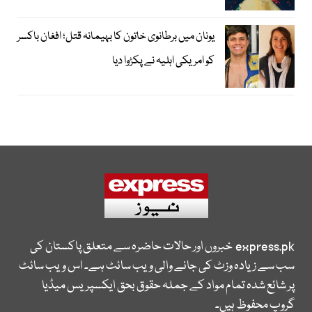
یونان میں برطانوی خاتون کا بہیمانہ قتل؛ افغان باکسر
کو امریکی اہلیہ نے پکڑوا دیا
express.pk
خبروں اور حالات حاضرہ سے متعلق پاکستان کی
سب سے زیادہ وزٹ کی جانے والی ویب سائٹ ہے۔ اس ویب سائٹ
پر شائع شدہ تمام مواد کے جملہ حقوق بحق ایکسپریس میڈیا
گروپ محفوظ ہیں۔