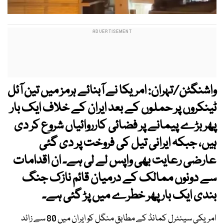
واشنگٹن/تہران: امریکا نے آبنائے ہرمز میں تین آئل
ٹینکروں پر حملوں کے بعد ایران کے خلاف ایک بار
پھر بڑے پیمانے پر فضائی کارروائیاں شروع کر دی
ہیں، جبکہ ایرانی تیل کی فروخت پر دی گئی
عارضی رعایت بھی واپس لے لی ہے۔ ان اقدامات
سے دونوں ممالک کے درمیان قائم نازک جنگ
بندی ایک بار پھر خطرے میں پڑ گئی ہے۔
امریکی سینٹرل کمانڈ کے مطابق منگل کو ایران میں 80 سے زائد