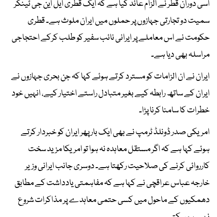
اسی دوران قطر نے الزام عائد کیا ہے کہ ایک قطری ایل این جی ٹینکر
سمیت دو تجارتی جہازوں پر حملوں میں ایران ملوث ہے۔ قطری
حکومت نے اس معاملے پر ایرانی نائب سفیر کو طلب کرکے احتجاجی
مراسلہ بھی دیا ہے۔
ایران نے ان الزامات کو مسترد کرتے ہوئے کہا کہ جن بحری جہازوں نے
ایران کے ساتھ رابطہ کیے بغیر متبادل راستے اختیار کیے، انہیں خود
خطرات کا سامنا کرنا پڑا۔
امریکی صدر ڈونلڈ ٹرمپ نے بھی ایک بار پھر ایران کو خبردار کرتے
ہوئے کہا ہے کہ اگر مستقل معاہدہ نہ ہوا تو امریکا مزید سخت
کارروائی کرنے کی صلاحیت رکھتا ہے۔ دوسری جانب ایرانی وزیر
خارجہ عباس عراقچی نے کہا ہے کہ مفاہمتی یادداشت کے مطابق
دھمکیوں کے ماحول میں کسی حتمی معاہدے پر مذاکرات شروع