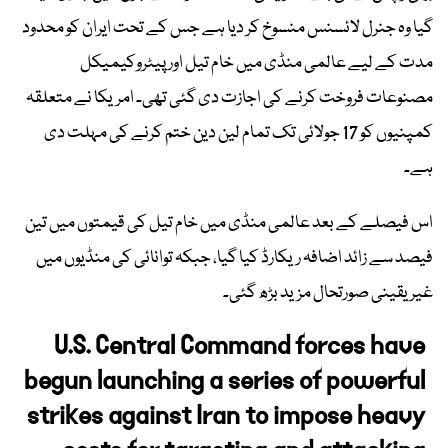
گیا وہ جنرل لائسنس منسوخ کر دیا ہے جس کے تحت ایران کو محدود
مدت کے لیے عالمی منڈی میں خام تیل اور پیٹروکیمیکل
مصنوعات فروخت کرنے کی اجازت دی گئی تھی۔ امریکا نے متعلقہ
کمپنیوں کو 17 جولائی تک تمام لین دین ختم کرنے کی مہلت دی
ہے۔
اس فیصلے کے بعد عالمی منڈی میں خام تیل کی قیمتوں میں تین
فیصد سے زائد اضافہ ریکارڈ کیا گیا، جبکہ توانائی کی منڈیوں میں
غیر یقینی صورتحال مزید بڑھ گئی۔
U.S. Central Command forces have
begun launching a series of powerful
strikes against Iran to impose heavy