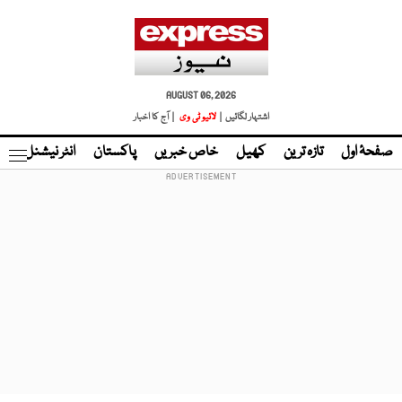
AUGUST 06, 2026
اشتہار لگائیں |
لائیو ٹی وی
| آج کا اخبار
صفحۂ اول
تازہ ترین
کھیل
خاص خبریں
پاکستان
انٹر نیشنل
ٹا