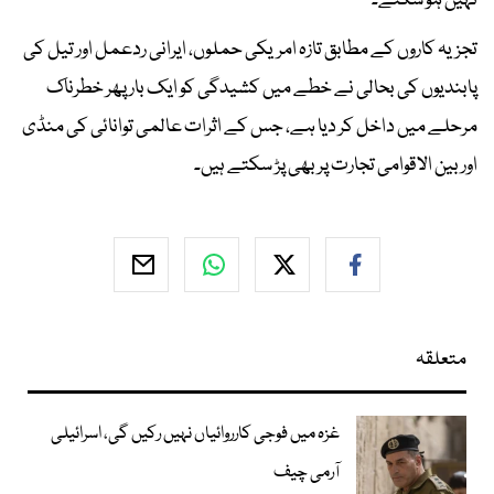
نہیں ہو سکتے۔
تجزیہ کاروں کے مطابق تازہ امریکی حملوں، ایرانی ردعمل اور تیل کی
پابندیوں کی بحالی نے خطے میں کشیدگی کو ایک بار پھر خطرناک
مرحلے میں داخل کر دیا ہے، جس کے اثرات عالمی توانائی کی منڈی
اور بین الاقوامی تجارت پر بھی پڑ سکتے ہیں۔
متعلقہ
غزہ میں فوجی کارروائیاں نہیں رکیں گی، اسرائیلی
آرمی چیف