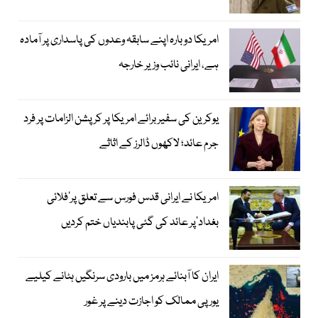
امریکا دوبارہ اپنے سابقہ وعدوں کی پاسداری پر آمادہ
ہے، ایرانی نائب وزیر خارجہ
یوکرین کی سفیر برائے امریکا پر کرپشن الزامات پر فرد
جرم عائد؛ لاکھوں ڈالرز کے اثاثے
امریکا نے ایرانی قدس فورس سے تعلق پر’فلائی
بغداد‘پر عائد کی گئی پابندیاں ختم کردیں
ایران کا آبنائے ہرمز میں بارودی سرنگیں ہٹانے کیلیے
یورپی ممالک کو اجازت دینے پر غور