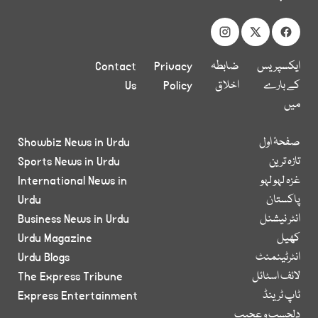
ایکسپریس
ضابطہ
Privacy
Contact
کے بارے
اخلاق
Policy
Us
میں
صفحۂ اول
Showbiz News in Urdu
تازہ ترین
Sports News in Urdu
غزہ لہو لہو
International News in
پاکستان
Urdu
انٹر نیشنل
Business News in Urdu
کھیل
Urdu Magazine
انٹرٹینمنٹ
Urdu Blogs
لائف اسٹائل
The Express Tribune
ٹاپ ٹرینڈ
Express Entertainment
دلچسپ و عجیب