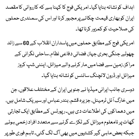
اہداف کو نشانہ بنایا گیا۔ امریکی فوج کا کہنا ہے کہ کارروائی کا مقصد
ایران کو بھاری قیمت چکانے پر مجبور کرنا اور اس کی سمندری حملوں
کی صلاحیت کو کمزور کرنا تھا۔
امریکی فوج کے مطابق حملوں میں پاسداران انقلاب کے 60 سے زائد
چھوٹے جنگی بحری جہاز، فضائی دفاعی نظام، ساحلی نگرانی کے
مراکز، زمین سے فضا میں مار کرنے والے میزائل، اینٹی شپ کروز
میزائل اور ڈرون لانچنگ سائٹس کو نشانہ بنایا گیا۔
دوسری جانب ایرانی میڈیا نے جنوبی ایران کے مختلف علاقوں، جن
میں خارگ آئل ٹرمینل، جزیرہ قشم، بندر عباس اور سیریک شامل ہیں،
میں دھماکوں کی اطلاعات دی ہیں۔ رپورٹس کے مطابق ایک تجارتی
گھاٹ پر نامعلوم میزائل کے ٹکڑے گرنے سے متعدد افراد زخمی ہوئے
جبکہ بعض ماہی گیر کشتیوں میں بھی آگ لگ گئی۔ تاہم فوری طور پر