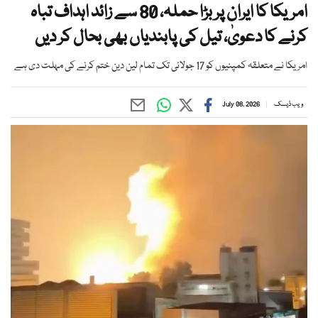
امریکا کا ایران پر بڑا حملہ، 80 سے زائد اہداف تباہ
کرنے کا دعویٰ، تیل کی پابندیاں بھی بحال کر دیں
امریکا نے متعلقہ کمپنیوں کو 17 جولائی تک تمام لین دین ختم کرنے کی مہلت دی ہے
ویب ڈیسک
July 08, 2026