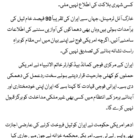
کسی شہری ہلاکت کی اطلاع نہیں ملی۔
خارگ آئل ٹرمینل، جہاں سے ایران کی تقریباً 90 فیصد خام تیل کی
برآمدات ہوتی ہیں وہاں بھی دھماکوں کی آوازیں سننے کی اطلاعات
سامنے آئیں، اگرچہ امریکی فوج نے اپنے بیان میں اس مقام کو براہِ
راست نشانہ بنانے کی تصدیق نہیں کی۔
ایران کے مرکزی فوجی کمانڈ ہیڈکوارٹر خاتم الانبیاء نے امریکی
حملوں کو کھلی جارحیت قرار دیتے ہوئے سخت ردعمل کی دھمکی
دی ہے۔ ایرانی فوجی قیادت کا کہنا ہے کہ ایران اپنی خودمختاری اور
آبنائے ہرمز کے انتظام میں کسی بھی غیر ملکی مداخلت کو ہرگز قبول
نہیں کرے گا۔
ادھر امریکی حکومت نے ایران کو تیل فروخت کرنے کی عارضی اجازت
بھی واپس لے لی ہے۔ امریکی محکمہ خزانہ نے جون میں جاری کیا