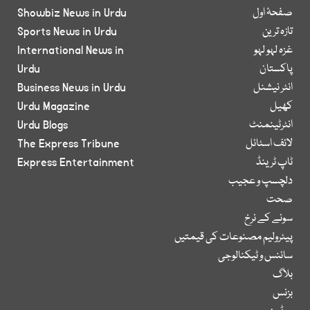
صفحۂ اول
Showbiz News in Urdu
تازہ ترین
Sports News in Urdu
غزہ لہو لہو
International News in
پاکستان
Urdu
انٹر نیشنل
Business News in Urdu
کھیل
Urdu Magazine
انٹرٹینمنٹ
Urdu Blogs
لائف اسٹائل
The Express Tribune
ٹاپ ٹرینڈ
Express Entertainment
دلچسپ و عجیب
صحت
سونے کے نرخ
پیٹرولیم مصنوعات کی قیمتیں
سائنس و ٹیکنالوجی
بلاگ
بزنس