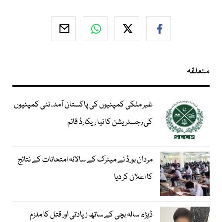
متعلقہ
غیر ملکی کمپنیوں کی پاکستان آمد، نئی کمپنیوں
کی رجسٹریشن کا نیا ریکارڈ قائم
مردان بورڈ نے میٹرک کے سالانہ امتحانات کے نتائج
کا اعلان کر دیا
ڈیڑھ سالہ بچی کے ساتھ زیادتی اور قتل کا ملزم