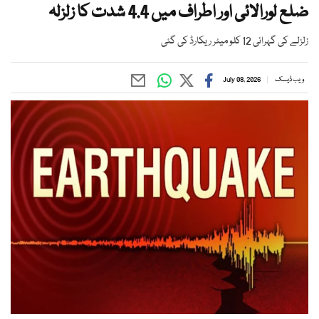
ضلع لورالائی اور اطراف میں 4.4 شدت کا زلزلہ
زلزلے کی گہرائی 12 کلو میٹر ریکارڈ کی گئی
ویب ڈیسک
July 08, 2026