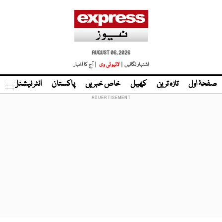
AUGUST 06, 2026
اشتہار لگائیں |
لائیو ٹی وی
| آج کا اخبار
صفحۂ اول
تازہ ترین
کھیل
خاص خبریں
پاکستان
انٹر نیشنل
ٹا