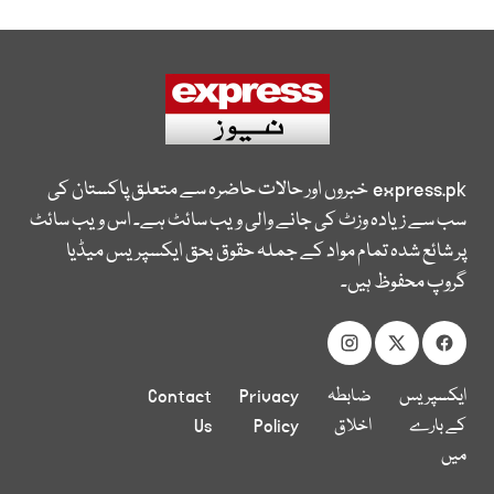
express.pk
خبروں اور حالات حاضرہ سے متعلق پاکستان کی
سب سے زیادہ وزٹ کی جانے والی ویب سائٹ ہے۔ اس ویب سائٹ
پر شائع شدہ تمام مواد کے جملہ حقوق بحق ایکسپریس میڈیا
گروپ محفوظ ہیں۔
ایکسپریس
ضابطہ
Privacy
Contact
کے بارے
اخلاق
Policy
Us
میں