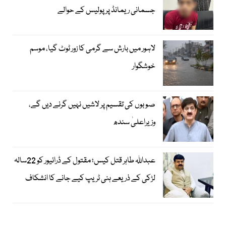
جسمانی ریمانڈ پر پولیس کے حوالے
لاہور میں بارش سے گرمی کا زور ٹوٹ گیا، موسم
خوشگوار
صوبوں کی تقسیم پر لاشیں نہیں گرنے دیں گے،
وزیراعلیٰ سندھ
عبداللہ طاہر قتل کیس؛ مقتول کے ڈرائیور کو 22سالہ
لڑکی کے ذریعے ہنی ٹریپ کیے جانے کا انشکاف