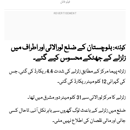
فوٹو: فائل
بلوچستان کے ضلع لورالائی اور اطراف میں
کوئٹہ:
زلزلے کے جھٹکے محسوس کیے گئے۔
زلزلہ پیما مرکز کے مطابق زلزلے کی شدت 4.4 ریکارڈ کی گئی، جس
کی گہرائی 12 کلو میٹر ریکارڈ کی گئی۔
زلزلے کا مرکز لورالائی سے 31 کلو میٹر دور مشرق میں تھا۔
ضلع میں زلزلے کے باعث لوگ گھروں سے باہر نکل آئے، تاحال کسی
جانی اور مالی نقصان کی اطلاع نہیں ملی۔