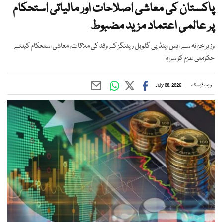
پاکستان کی معاشی اصلاحات اور مالیاتی استحکام
پر عالمی اعتماد مزید مضبوط
وزیر خزانہ سے ایس اینڈ پی گلوبل ریٹنگز کے وفد کی ملاقات، معاشی استحکام کیلئے
حکومتی عزم کو سراہا
ویب ڈیسک
July 08, 2026