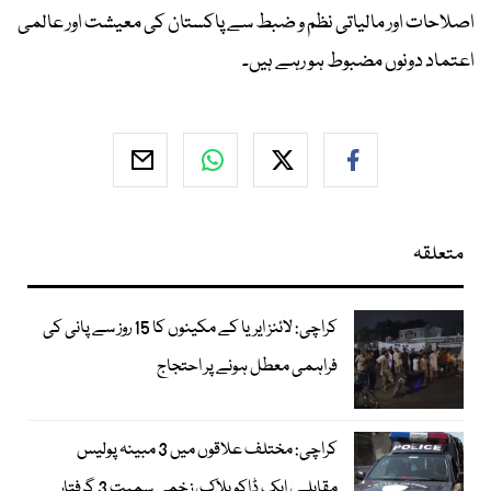
اصلاحات اور مالیاتی نظم و ضبط سے پاکستان کی معیشت اور عالمی
اعتماد دونوں مضبوط ہو رہے ہیں۔
متعلقہ
کراچی: لائنز ایریا کے مکینوں کا 15 روز سے پانی کی
فراہمی معطل ہونے پر احتجاج
کراچی: مختلف علاقوں میں 3 مبینہ پولیس
مقابلے، ایک ڈاکو ہلاک، زخمی سمیت 3 گرفتار