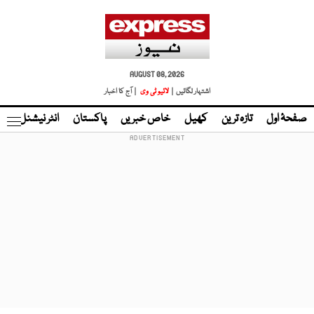
AUGUST 08, 2026
اشتہار لگائیں |
لائیو ٹی وی
| آج کا اخبار
صفحۂ اول
تازہ ترین
کھیل
خاص خبریں
پاکستان
انٹر نیشنل
ٹا