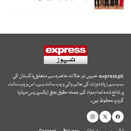
express.pk
خبروں اور حالات حاضرہ سے متعلق پاکستان کی
سب سے زیادہ وزٹ کی جانے والی ویب سائٹ ہے۔ اس ویب سائٹ
پر شائع شدہ تمام مواد کے جملہ حقوق بحق ایکسپریس میڈیا
گروپ محفوظ ہیں۔