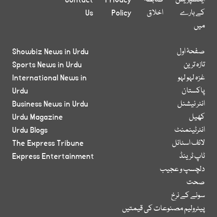
ایکسپریس
ضابطہ
Privacy
Contact
کے بارے
اخلاق
Policy
Us
میں
صفحۂ اول
Showbiz News in Urdu
تازہ ترین
Sports News in Urdu
غزہ لہو لہو
International News in
پاکستان
Urdu
انٹر نیشنل
Business News in Urdu
کھیل
Urdu Magazine
انٹرٹینمنٹ
Urdu Blogs
لائف اسٹائل
The Express Tribune
ٹاپ ٹرینڈ
Express Entertainment
دلچسپ و عجیب
صحت
سونے کے نرخ
پیٹرولیم مصنوعات کی قیمتیں