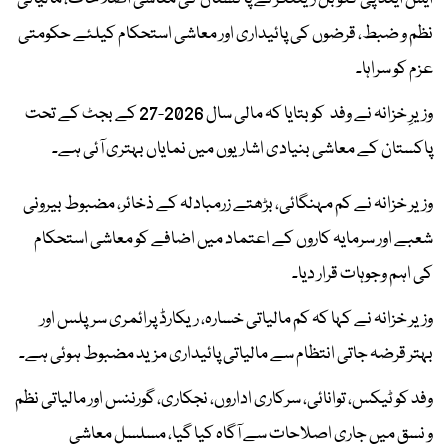
نظم و ضبط، قرضوں کی پائیداری اور معاشی استحکام کیلئے حکومتی
عزم کو سراہا۔
وزیرِ خزانہ نے وفد کو بتایا کہ مالی سال 2026-27 کے بجٹ کے تحت
پاکستان کے معاشی بنیادی اشاریوں میں نمایاں بہتری آئی ہے۔
وزیر خزانہ نے کم مہنگائی، بڑھتے زرمبادلہ کے ذخائر، مضبوط بیرونی
شعبے اور سرمایہ کاروں کے اعتماد میں اضافے کو معاشی استحکام
کی اہم وجوہات قرار دیا۔
وزیر خزانہ نے کہا کہ کم مالیاتی خسارہ، ریکارڈ پرائمری سرپلس اور
بہتر قرضہ جاتی انتظام سے مالیاتی پائیداری مزید مضبوط ہوئی ہے۔
وفد کو ٹیکس، توانائی، سرکاری اداروں، نجکاری، گورننس اور مالیاتی نظم
و نسق میں جاری اصلاحات سے آگاہ کیا گیا، مسلسل معاشی