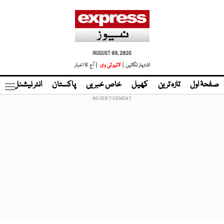
AUGUST 09, 2026
اشتہار لگائیں |
لائیو ٹی وی
| آج کا اخبار
صفحۂ اول
تازہ ترین
کھیل
خاص خبریں
پاکستان
انٹر نیشنل
ٹا