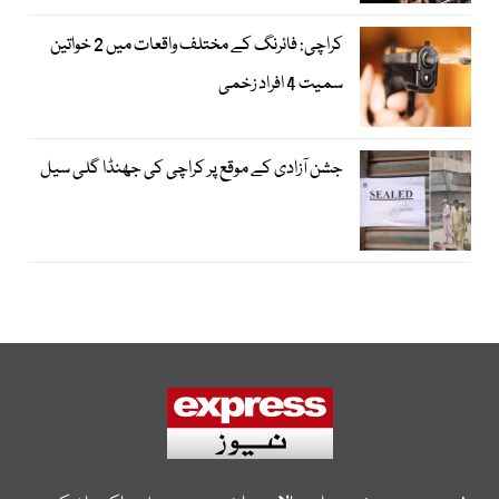
کراچی: فائرنگ کے مختلف واقعات میں 2 خواتین
سمیت 4 افراد زخمی
جشن آزادی کے موقع پر کراچی کی جھنڈا گلی سیل