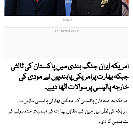
فوٹو: فائل
امریکہ ایران جنگ بندی میں پاکستان کی ثالثی
جبکہ بھارت پرامریکی پابندیوں نے مودی کی
خارجہ پالیسی پر سوالات اٹھا دیے۔
امریکہ جریدہ فارن پالیسی کے مطابق بھارتی پالیسی سازوں نے
امریکہ کی نظر میں چین کے مقابل بھارت کی اہمیت ختم ہونے کی
نشاندہی کر دی۔