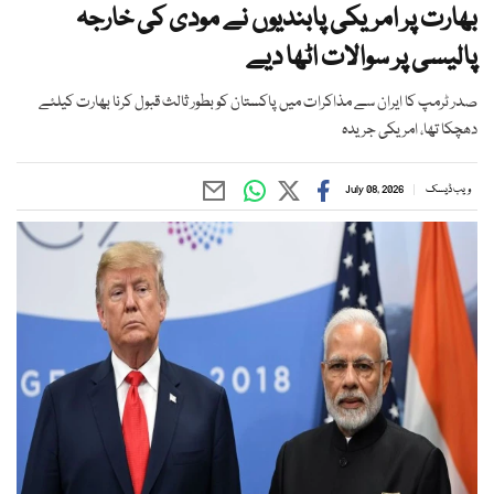
بھارت پر امریکی پابندیوں نے مودی کی خارجہ
پالیسی پر سوالات اٹھا دیے
صدر ٹرمپ کا ایران سے مذاکرات میں پاکستان کو بطور ثالث قبول کرنا بھارت کیلئے
دھچکا تھا، امریکی جریدہ
ویب ڈیسک
July 08, 2026