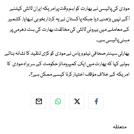
مودی کی پالیسی نے بھارت کو اہم وقت پرامریکہ ایران ثالثی کیلئے
آگے نہیں بڑھنے دیا جبکہ پاکستان نے یہ کردار بخوبی نبھایا، کشمیر
کے معاملے میں بیرونی ثالثی کی مخالفت بھارت کی ہٹ دھرمی پر
مبنی پالیسی ہے۔
بھارتی سینئر صحافی نیلو ویاس نے مودی کو کڑی تنقید کا نشانہ بناتے
ہوئے کہا کہ بھارت میں ایک کمپرومائز حکومت کے سربراہ مودی کا
امریکہ کے خلاف مؤقف اختیار کرنا کیسے ممکن ہے؟۔
متعلقہ