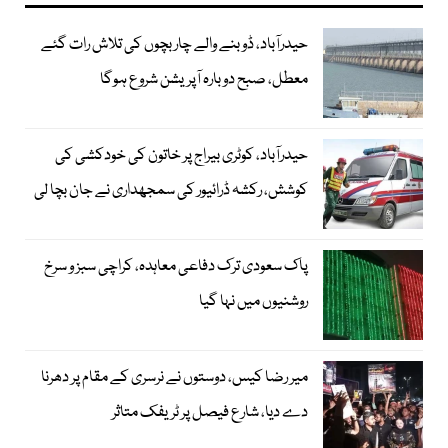
حیدرآباد، ڈوبنے والے چار بچوں کی تلاش رات گئے
معطل، صبح دوبارہ آپریشن شروع ہوگا
حیدرآباد، کوٹری بیراج پر خاتون کی خودکشی کی
کوشش، رکشہ ڈرائیور کی سمجھداری نے جان بچا لی
پاک سعودی ترک دفاعی معاہدہ، کراچی سبز و سرخ
روشنیوں میں نہا گیا
میر رضا کیس، دوستوں نے نرسری کے مقام پر دھرنا
دے دیا، شارع فیصل پر ٹریفک متاثر