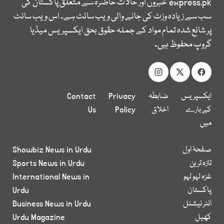
express.pk
خبروں اور حالات حاضرہ سے متعلق پاکستان کی
سب سے زیادہ وزٹ کی جانے والی ویب سائٹ ہے۔ اس ویب سائٹ
پر شائع شدہ تمام مواد کے جملہ حقوق بحق ایکسپریس میڈیا
گروپ محفوظ ہیں۔
ایکسپریس
ضابطہ
Privacy
Contact
کے بارے
اخلاق
Policy
Us
میں
صفحۂ اول
Showbiz News in Urdu
تازہ ترین
Sports News in Urdu
غزہ لہو لہو
International News in
پاکستان
Urdu
انٹر نیشنل
Business News in Urdu
کھیل
Urdu Magazine