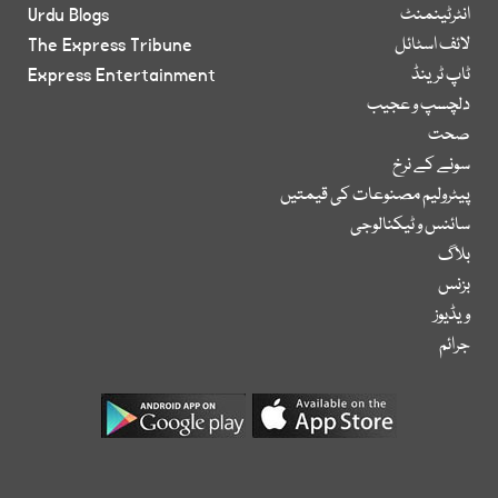
انٹرٹینمنٹ
Urdu Blogs
لائف اسٹائل
The Express Tribune
ٹاپ ٹرینڈ
Express Entertainment
دلچسپ و عجیب
صحت
سونے کے نرخ
پیٹرولیم مصنوعات کی قیمتیں
سائنس و ٹیکنالوجی
بلاگ
بزنس
ویڈیوز
جرائم