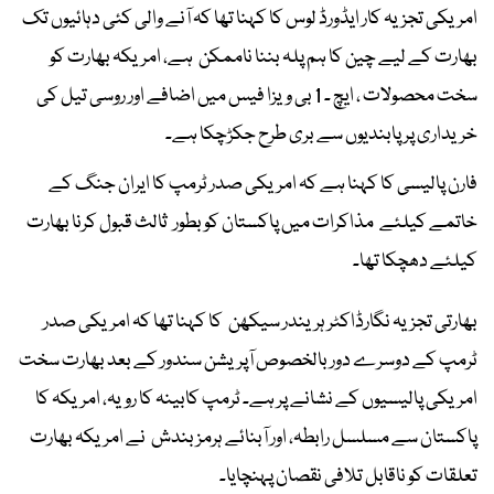
امریکی تجزیہ کار ایڈورڈ لوس کا کہنا تھا کہ آنے والی کئی دہائیوں تک
بھارت کے لیے چین کا ہم پلہ بننا ناممکن ہے، امریکہ بھارت کو
سخت محصولات ، ایچ ۔ 1 بی ویزا فیس میں اضافے اور روسی تیل کی
خریداری پر پابندیوں سے بری طرح جکڑچکا ہے۔
فارن پالیسی کا کہنا ہے کہ امریکی صدر ٹرمپ کا ایران جنگ کے
خاتمے کیلئے مذاکرات میں پاکستان کو بطور ثالث قبول کرنا بھارت
کیلئے دھچکا تھا۔
بھارتی تجزیہ نگارڈاکٹر ہریندر سیکھن کا کہنا تھا کہ امریکی صدر
ٹرمپ کے دوسرے دور بالخصوص آپریشن سندور کے بعد بھارت سخت
امریکی پالیسیوں کے نشانے پر ہے۔ ٹرمپ کابینہ کا رویہ، امریکہ کا
پاکستان سے مسلسل رابطہ، اور آبنائے ہرمز بندش نے امریکہ بھارت
تعلقات کو ناقابل تلافی نقصان پہنچایا۔