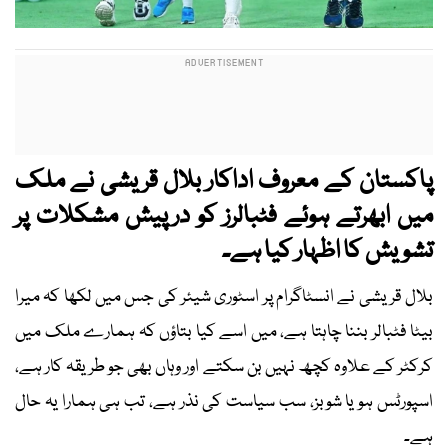
پاکستان کے معروف اداکار بلال قریشی نے ملک
میں ابھرتے ہوئے فٹبالرز کو درپیش مشکلات پر
تشویش کا اظہار کیا ہے۔
بلال قریشی نے انسٹاگرام پر اسٹوری شیئر کی جس میں لکھا کہ میرا
بیٹا فٹبالر بننا چاہتا ہے، میں اسے کیا بتاؤں کہ ہمارے ملک میں
کرکٹر کے علاوہ کچھ نہیں بن سکتے اور وہاں بھی جو طریقہ کار ہے،
اسپورٹس ہو یا شوبز، سب سیاست کی نذر ہے، تب ہی ہمارا یہ حال
ہے۔