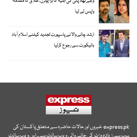
وجے تھلاپتی کی اہلیہ کا بڑا یوٹرن، طلاق کا مقدمہ
واپس لے لیا
ارشد چائے والا نے پاسپورٹ تجدید کیلئے اسلام آباد
ہائیکورٹ سے رجوع کرلیا
express.pk
خبروں اور حالات حاضرہ سے متعلق پاکستان کی
سب سے زیادہ وزٹ کی جانے والی ویب سائٹ ہے۔ اس ویب سائٹ