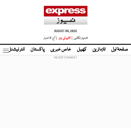
AUGUST 08, 2026
اشتہار لگائیں |
لائیو ٹی وی
| آج کا اخبار
صفحۂ اول
تازہ ترین
کھیل
خاص خبریں
پاکستان
انٹر نیشنل
ٹا