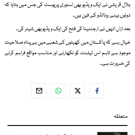
بلال قریشی نے ایک ویڈیو بھی اسٹوری پر پوسٹ کی جس میں بتایا کہ
دونوں بیٹے رونالڈو کے فین ہیں۔
بعد ازاں انہوں نے ارجنٹینا کی فتح کی ایک ویڈیو بھی شیئر کی۔
خیال رہے کہ پاکستان میں کھیلوں کے شعبے میں بے پناہ صلاحیت
موجود ہے تاہم اس ٹیلنٹ کو نکھارنے اور مناسب مواقع فراہم کرنے
کی ضرورت ہے۔
متعلقہ