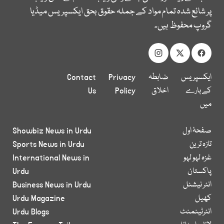
پر شائع شدہ تمام مواد کے جملہ حقوق بحق ایکسپریس میڈیا
گروپ محفوظ ہیں۔
ایکسپریس
ضابطہ
Privacy
Contact
کے بارے
اخلاق
Policy
Us
میں
صفحۂ اول
Showbiz News in Urdu
تازہ ترین
Sports News in Urdu
غزہ لہو لہو
International News in
پاکستان
Urdu
انٹر نیشنل
Business News in Urdu
کھیل
Urdu Magazine
انٹرٹینمنٹ
Urdu Blogs