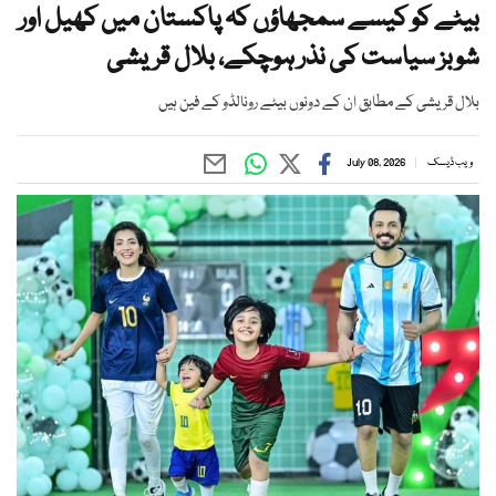
بیٹے کو کیسے سمجھاؤں کہ پاکستان میں کھیل اور
شوبز سیاست کی نذر ہوچکے، بلال قریشی
بلال قریشی کے مطابق ان کے دونوں بیٹے رونالڈو کے فین ہیں
ویب ڈیسک
July 08, 2026