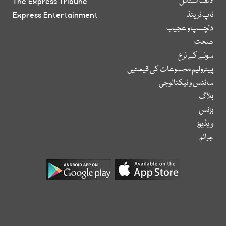
لائف اسٹائل
The Express Tribune
ٹاپ ٹرینڈ
Express Entertainment
دلچسپ و عجیب
صحت
سونے کے نرخ
پیٹرولیم مصنوعات کی قیمتیں
سائنس و ٹیکنالوجی
بلاگ
بزنس
ویڈیوز
جرائم