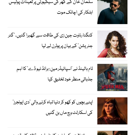
سلمان خان کے گھر کی سیکیورٹی پر تعینات پولیس
اہلکار کی اچانک موت
کنگنا رناوت جین زی کی طاقت سے گھبرا گئیں، ’گٹر
جنریشن‘ کے بیان پر یوٹرن لے لیا
ٹام ہالینڈ نے ’اسپائیڈر مین: برانڈ نیو ڈے‘ کا اہم
جذباتی منظر خود تخلیق کیا
اپنے بچوں کو کھو کر دنیا تباہ کرنے والی ’دی ایونجرز‘
کی اسکارلٹ وچ ماں بن گئیں