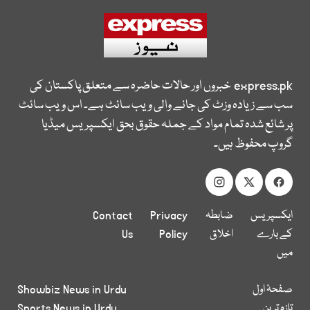
express.pk
خبروں اور حالات حاضرہ سے متعلق پاکستان کی
سب سے زیادہ وزٹ کی جانے والی ویب سائٹ ہے۔ اس ویب سائٹ
پر شائع شدہ تمام مواد کے جملہ حقوق بحق ایکسپریس میڈیا
گروپ محفوظ ہیں۔
ایکسپریس
ضابطہ
Privacy
Contact
کے بارے
اخلاق
Policy
Us
میں
صفحۂ اول
Showbiz News in Urdu
تازہ ترین
Sports News in Urdu