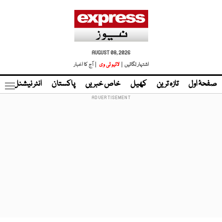
AUGUST 08, 2026
اشتہار لگائیں |
لائیو ٹی وی
| آج کا اخبار
صفحۂ اول
تازہ ترین
کھیل
خاص خبریں
پاکستان
انٹر نیشنل
ٹا