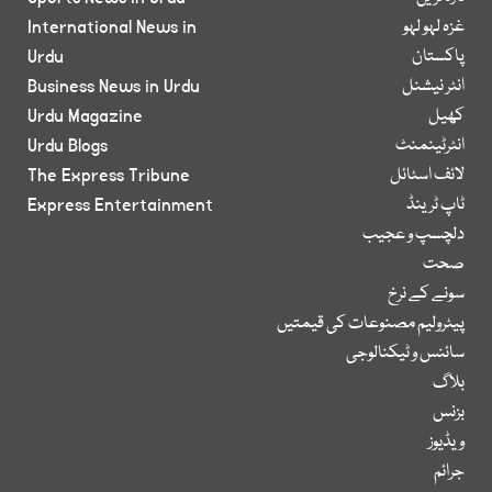
غزہ لہو لہو
International News in
پاکستان
Urdu
انٹر نیشنل
Business News in Urdu
کھیل
Urdu Magazine
انٹرٹینمنٹ
Urdu Blogs
لائف اسٹائل
The Express Tribune
ٹاپ ٹرینڈ
Express Entertainment
دلچسپ و عجیب
صحت
سونے کے نرخ
پیٹرولیم مصنوعات کی قیمتیں
سائنس و ٹیکنالوجی
بلاگ
بزنس
ویڈیوز
جرائم