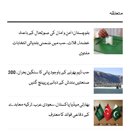
متعلقہ
بلوچستان؛ امن و امان کی صورتحال کے باعث
خضدار، قلات، حب میں ضمنی بلدیاتی انتخابات
ملتوی
حب ڈیم بھرنے کے باوجود پانی کا سنگین بحران، 300
صنعتیں بندش کے دہانے پر پہنچ گئیں
بھارتی میڈیا پاکستان، سعودی عرب، ترکیہ معاہدے
کے دفاعی فوائد کا معترف