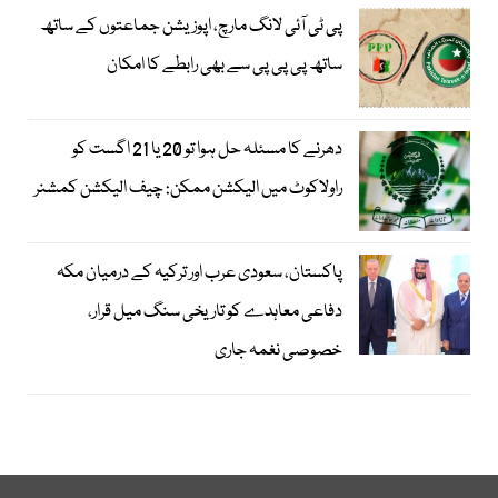
پی ٹی آئی لانگ مارچ، اپوزیشن جماعتوں کے ساتھ
ساتھ پی پی پی سے بھی رابطے کا امکان
دھرنے کا مسئلہ حل ہوا تو 20 یا 21 اگست کو
راولاکوٹ میں الیکشن ممکن: چیف الیکشن کمشنر
پاکستان، سعودی عرب اور ترکیہ کے درمیان مکہ
دفاعی معاہدے کو تاریخی سنگ میل قرار،
خصوصی نغمہ جاری