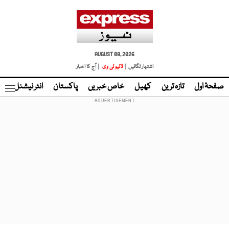
AUGUST 08, 2026
اشتہار لگائیں |
لائیو ٹی وی
| آج کا اخبار
صفحۂ اول
تازہ ترین
کھیل
خاص خبریں
پاکستان
انٹر نیشنل
ٹا