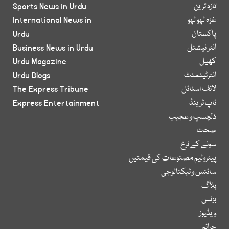
تازہ ترین
Sports News in Urdu
غزہ لہو لہو
International News in
پاکستان
Urdu
انٹر نیشنل
Business News in Urdu
کھیل
Urdu Magazine
انٹرٹینمنٹ
Urdu Blogs
لائف اسٹائل
The Express Tribune
ٹاپ ٹرینڈ
Express Entertainment
دلچسپ و عجیب
صحت
سونے کے نرخ
پیٹرولیم مصنوعات کی قیمتیں
سائنس و ٹیکنالوجی
بلاگ
بزنس
ویڈیوز
جرائم