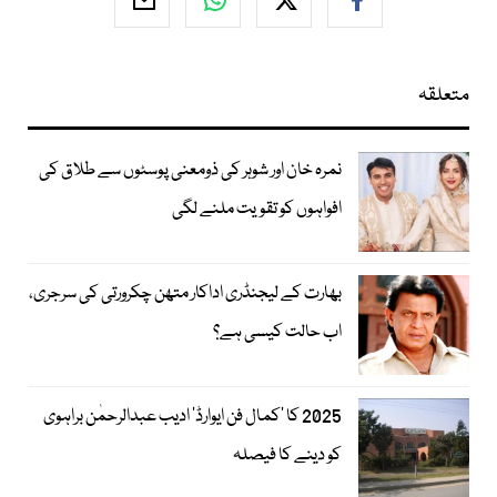
متعلقہ
نمرہ خان اور شوہر کی ذومعنی پوسٹوں سے طلاق کی
افواہوں کو تقویت ملنے لگی
بھارت کے لیجنڈری اداکار متھن چکرورتی کی سرجری،
اب حالت کیسی ہے؟
2025 کا ’کمال فن ایوارڈ‘ ادیب عبدالرحمٰن براہوی
کو دینے کا فیصلہ