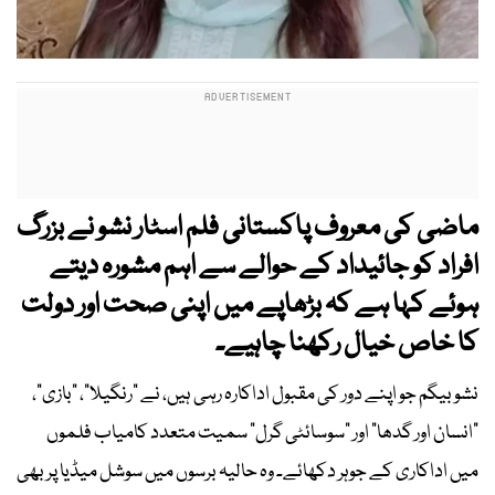
ماضی کی معروف پاکستانی فلم اسٹار نشو نے بزرگ
افراد کو جائیداد کے حوالے سے اہم مشورہ دیتے
ہوئے کہا ہے کہ بڑھاپے میں اپنی صحت اور دولت
کا خاص خیال رکھنا چاہیے۔
نشو بیگم جو اپنے دور کی مقبول اداکارہ رہی ہیں، نے “رنگیلا”، “بازی”،
“انسان اور گدھا” اور “سوسائٹی گرل” سمیت متعدد کامیاب فلموں
میں اداکاری کے جوہر دکھائے۔ وہ حالیہ برسوں میں سوشل میڈیا پر بھی