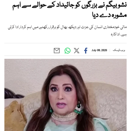
نشو بیگم نے بزرگوں کو جائیداد کے حوالے سے اہم
مشورہ دے دیا
مالی خودمختاری انسان کی عزت اور دیکھ بھال کو برقرار رکھنے میں اہم کردار ادا کرتی
ہے، اداکارہ
ویب ڈیسک
July 08, 2026