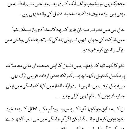
متحرک ہیں اور یوٹیوب و ٹک ٹاک کے ذریعے مداحوں سے رابطے میں
رہتی ہیں۔ وہ معروف اداکارہ صاحبہ افضل کی والدہ بھی ہیں۔
حال ہی میں نشو نے میزبان یازی کے پوڈکاسٹ “دی یازیسٹک شو”
میں شرکت کی جہاں انہوں نے اپنی زندگی کے تجربات کی روشنی میں
بزرگ والدین کو مشورہ دیا۔
نشو کا کہنا تھا کہ بڑھاپے میں انسان کو اپنی صحت اور مالی معاملات
پر مکمل کنٹرول رکھنا چاہیے کیونکہ بعض اوقات قریبی لوگ بھی
رویہ بدل لیتے ہیں۔ انہوں نے دوٹوک انداز میں کہا کہ زندگی میں اپنی
جائیداد بچوں کے نام نہیں کرنی چاہیے۔
ان کے مطابق جو کچھ آپ کے پاس ہے وہ آپ کے انتقال کے بعد خود
بخود بچوں کو مل جائے گا لیکن اگر آپ زندگی میں ہی سب کچھ دے