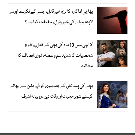
بھارتی اداکارہ کا لرزہ خیز قتل، جسم کے ٹکڑے اور سر
لاپتہ ہونے کی خبر وائرل، حقیقت کیا ہے؟
کراچی میں 18 ماہ کی بچی کے قتل پر شوبز
شخصیات کا شدید غم و غصہ، فوری انصاف کا
مطالبہ
بچے کی پیدائش کے بعد بیوی کو ڈپریشن سے بچانے
کیلئے شوہر محبت اور وقت دیں، روبینہ اشرف