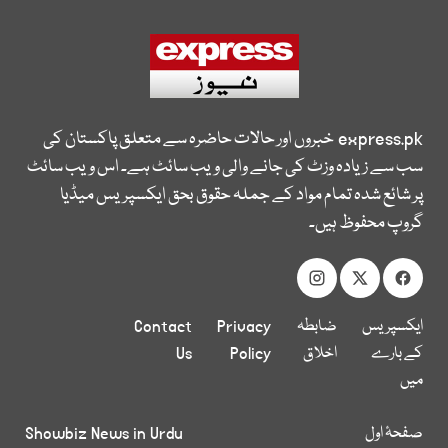
express.pk
خبروں اور حالات حاضرہ سے متعلق پاکستان کی
سب سے زیادہ وزٹ کی جانے والی ویب سائٹ ہے۔ اس ویب سائٹ
پر شائع شدہ تمام مواد کے جملہ حقوق بحق ایکسپریس میڈیا
گروپ محفوظ ہیں۔
ایکسپریس
ضابطہ
Privacy
Contact
کے بارے
اخلاق
Policy
Us
میں
صفحۂ اول
Showbiz News in Urdu