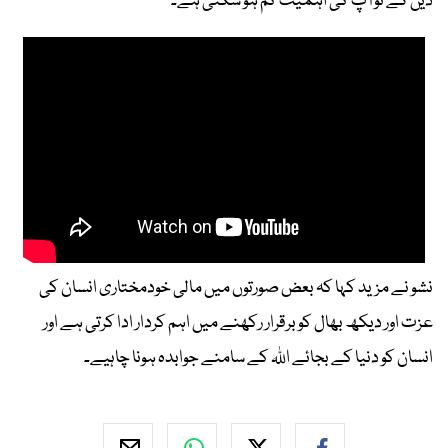
دیں گے تو آپ کی اہمیت کم ہو سکتی ہے۔
نشو نے مزید کہا کہ بعض صورتوں میں مالی خودمختاری انسان کی
عزت اور دیکھ بھال کو برقرار رکھنے میں اہم کردار ادا کرتی ہے اور
انسان کو دنیا کے بجائے اللہ کے سامنے جوابدہ ہونا چاہیے۔