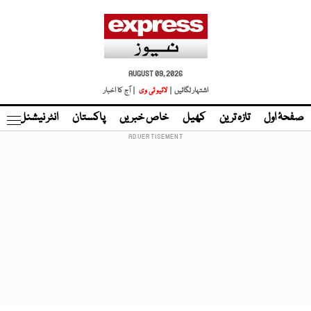
AUGUST 09, 2026
اشتہار لگائیں |
لائیو ٹی وی
| آج کا اخبار
صفحۂ اول
تازہ ترین
کھیل
خاص خبریں
پاکستان
انٹر نیشنل
ٹا