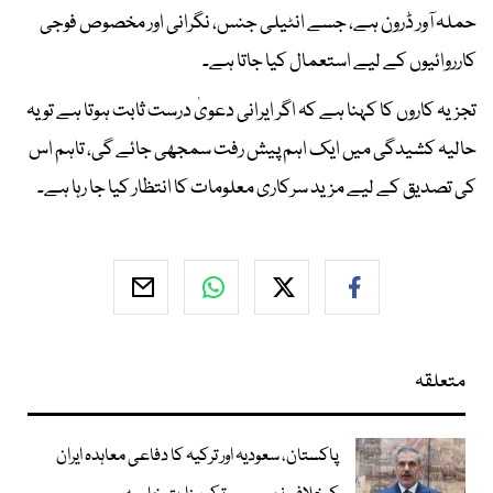
حملہ آور ڈرون ہے، جسے انٹیلی جنس، نگرانی اور مخصوص فوجی
کارروائیوں کے لیے استعمال کیا جاتا ہے۔
تجزیہ کاروں کا کہنا ہے کہ اگر ایرانی دعویٰ درست ثابت ہوتا ہے تو یہ
حالیہ کشیدگی میں ایک اہم پیش رفت سمجھی جائے گی، تاہم اس
کی تصدیق کے لیے مزید سرکاری معلومات کا انتظار کیا جا رہا ہے۔
متعلقہ
پاکستان، سعودیہ اور ترکیہ کا دفاعی معاہدہ ایران