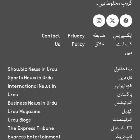
گروپ محفوظ ہیں۔
ایکسپریس
ضابطہ
Privacy
Contact
کے بارے
اخلاق
Policy
Us
میں
صفحۂ اول
Showbiz News in Urdu
تازہ ترین
Sports News in Urdu
غزہ لہو لہو
International News in
پاکستان
Urdu
انٹر نیشنل
Business News in Urdu
کھیل
Urdu Magazine
انٹرٹینمنٹ
Urdu Blogs
لائف اسٹائل
The Express Tribune
ٹاپ ٹرینڈ
Express Entertainment