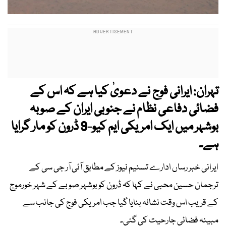
تہران: ایرانی فوج نے دعویٰ کیا ہے کہ اس کے
فضائی دفاعی نظام نے جنوبی ایران کے صوبہ
بوشہر میں ایک امریکی ایم کیو-9 ڈرون کو مار گرایا
ہے۔
ایرانی خبر رساں ادارے تسنیم نیوز کے مطابق آئی آر جی سی کے
ترجمان حسین محبی نے کہا کہ ڈرون کو بوشہر صوبے کے شہر خورموج
کے قریب اس وقت نشانہ بنایا گیا جب امریکی فوج کی جانب سے
مبینہ فضائی جارحیت کی گئی۔