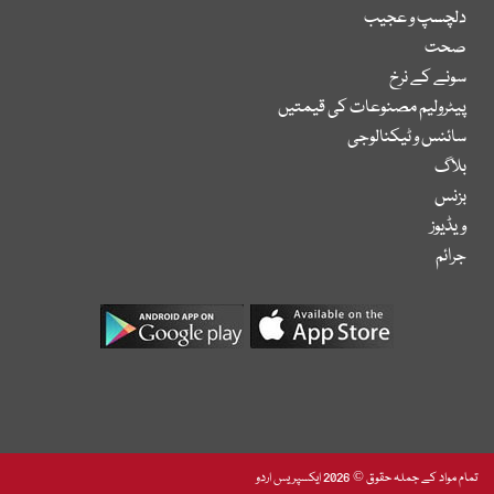
دلچسپ و عجیب
صحت
سونے کے نرخ
پیٹرولیم مصنوعات کی قیمتیں
سائنس و ٹیکنالوجی
بلاگ
بزنس
ویڈیوز
جرائم
تمام مواد کے جملہ حقوق © 2026 ایکسپریس اردو