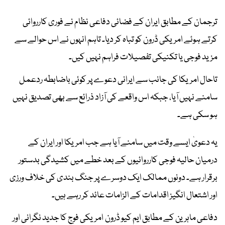
ترجمان کے مطابق ایران کے فضائی دفاعی نظام نے فوری کارروائی
کرتے ہوئے امریکی ڈرون کو تباہ کر دیا۔ تاہم انہوں نے اس حوالے سے
مزید فوجی یا تکنیکی تفصیلات فراہم نہیں کیں۔
تاحال امریکا کی جانب سے ایرانی دعوے پر کوئی باضابطہ ردعمل
سامنے نہیں آیا، جبکہ اس واقعے کی آزاد ذرائع سے بھی تصدیق نہیں
ہو سکی ہے۔
یہ دعویٰ ایسے وقت میں سامنے آیا ہے جب امریکا اور ایران کے
درمیان حالیہ فوجی کارروائیوں کے بعد خطے میں کشیدگی بدستور
برقرار ہے۔ دونوں ممالک ایک دوسرے پر جنگ بندی کی خلاف ورزی
اور اشتعال انگیز اقدامات کے الزامات عائد کر رہے ہیں۔
دفاعی ماہرین کے مطابق ایم کیو ڈرون امریکی فوج کا جدید نگرانی اور