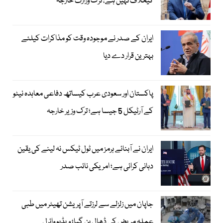
کیخلاف نہیں ہے، ترک وزارت خارجہ
ایران کے صدر نے موجودہ وقت کو مذاکرات کیلئے
بہترین قرار دے دیا
پاکستان اور سعودی عرب کیساتھ دفاعی معاہدہ نیٹو
کے آرٹیکل 5 جیسا ہے؛ ترک وزیر خارجہ
ایران نے آبنائے ہرمز میں ٹول ٹیکس نہ لینے کی یقین
دہانی کرائی ہے؛ امریکی نائب صدر
جاپان میں زلزلے سے لرزتے آپریشن تھیٹر میں طبی
عملہ مریض کی ڈھال بن گیا؛ ویڈیو وائرل