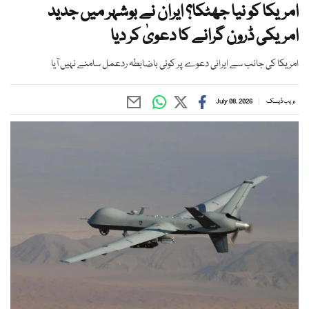
امریکا کو نیا جھٹکا؟ ایران نے بوشہر میں جدید
امریکی ڈرون گرانے کا دعویٰ کر دیا
امریکا کی جانب سے ایرانی دعوے پر کوئی باضابطہ ردعمل سامنے نہیں آیا
ویب ڈیسک
July 08, 2026