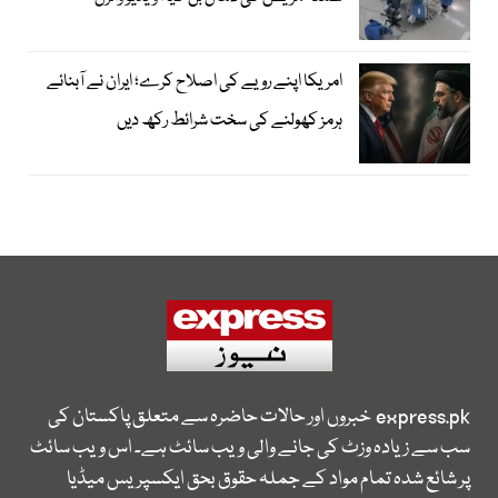
امریکا اپنے رویے کی اصلاح کرے؛ ایران نے آبنائے
ہرمز کھولنے کی سخت شرائط رکھ دیں
express.pk
خبروں اور حالات حاضرہ سے متعلق پاکستان کی
سب سے زیادہ وزٹ کی جانے والی ویب سائٹ ہے۔ اس ویب سائٹ
پر شائع شدہ تمام مواد کے جملہ حقوق بحق ایکسپریس میڈیا