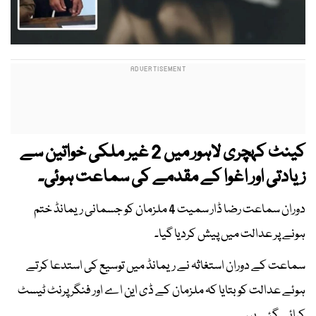
کینٹ کہچری لاہور میں 2 غیر ملکی خواتین سے
زیادتی اور اغوا کے مقدمے کی سماعت ہوئی۔
دوران سماعت رضا ڈار سمیت 4 ملزمان کو جسمانی ریمانڈ ختم
ہونے پر عدالت میں پیش کردیا گیا۔
سماعت کے دوران استغاثہ نے ریمانڈ میں توسیع کی استدعا کرتے
ہوئے عدالت کو بتایا کہ ملزمان کے ڈی این اے اور فنگر پرنٹ ٹیسٹ
کرائے گئے ہیں۔