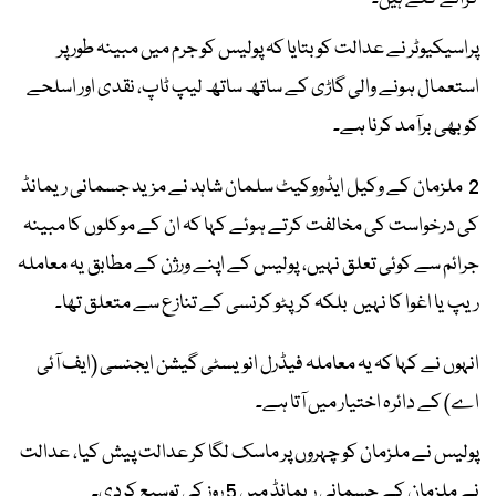
پراسیکیوٹر نے عدالت کو بتایا کہ پولیس کو جرم میں مبینہ طور پر
استعمال ہونے والی گاڑی کے ساتھ ساتھ لیپ ٹاپ، نقدی اور اسلحے
کو بھی برآمد کرنا ہے۔
2 ملزمان کے وکیل ایڈووکیٹ سلمان شاہد نے مزید جسمانی ریمانڈ
کی درخواست کی مخالفت کرتے ہوئے کہا کہ ان کے موکلوں کا مبینہ
جرائم سے کوئی تعلق نہیں، پولیس کے اپنے ورژن کے مطابق یہ معاملہ
ریپ یا اغوا کا نہیں بلکہ کرپٹو کرنسی کے تنازع سے متعلق تھا۔
انہوں نے کہا کہ یہ معاملہ فیڈرل انویسٹی گیشن ایجنسی (ایف آئی
اے) کے دائرہ اختیار میں آتا ہے۔
پولیس نے ملزمان کو چہروں پر ماسک لگا کر عدالت پیش کیا، عدالت
نے ملزمان کے جسمانی ریمانڈ میں 5 روز کی توسیع کردی۔