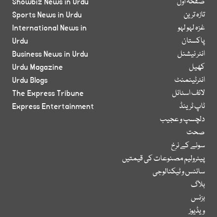
صفحۂ اول
Showbiz News in Urdu
تازہ ترین
Sports News in Urdu
غزہ لہو لہو
International News in
پاکستان
Urdu
انٹر نیشنل
Business News in Urdu
کھیل
Urdu Magazine
انٹرٹینمنٹ
Urdu Blogs
لائف اسٹائل
The Express Tribune
ٹاپ ٹرینڈ
Express Entertainment
دلچسپ و عجیب
صحت
سونے کے نرخ
پیٹرولیم مصنوعات کی قیمتیں
سائنس و ٹیکنالوجی
بلاگ
بزنس
ویڈیوز