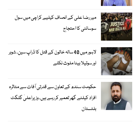
میر رضا علی کے انصاف کیلیے کراچی میں سول
سوسائٹی کا احتجاج
لاہور میں 40 سالہ خاتون کے قتل کا ڈراپ سین، شوہر
اور سوتیلا بیٹا ملوث نکلے
حکومت سندھ کے تعاون سے قدرتی آفات سے متاثرہ
افراد کیلئے گھر تعمیر کر رہے ہیں، وزیراعلیٰ گلگت
بلتستان