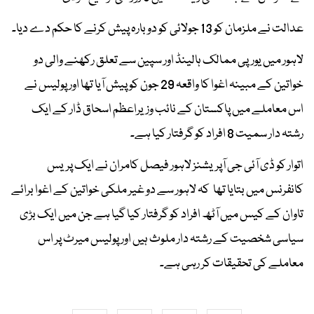
عدالت نے ملزمان کو 13 جولائی کو دوبارہ پیش کرنے کا حکم دے دیا۔
لاہور میں یورپی ممالک ہالینڈ اور سپین سے تعلق رکھنے والی دو
خواتین کے مبینہ اغوا کا واقعہ 29 جون کو پیش آیا تھا اور پولیس نے
اس معاملے میں پاکستان کے نائب وزیراعظم اسحاق ڈار کے ایک
رشتہ دار سمیت 8 افراد کو گرفتار کیا ہے۔
اتوار کو ڈی آئی جی آپریشنز لاہور فیصل کامران نے ایک پریس
کانفرنس میں بتایا تھا کہ لاہور سے دو غیر ملکی خواتین کے اغوا برائے
تاوان کے کیس میں آٹھ افراد کو گرفتار کیا گیا ہے جن میں ایک بڑی
سیاسی شخصیت کے رشتہ دار ملوث ہیں اور پولیس میرٹ پر اس
معاملے کی تحقیقات کر رہی ہے۔