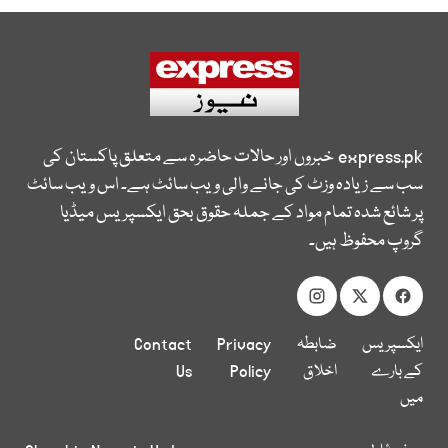
express.pk
خبروں اور حالات حاضرہ سے متعلق پاکستان کی
سب سے زیادہ وزٹ کی جانے والی ویب سائٹ ہے۔ اس ویب سائٹ
پر شائع شدہ تمام مواد کے جملہ حقوق بحق ایکسپریس میڈیا
گروپ محفوظ ہیں۔
ایکسپریس
ضابطہ
Privacy
Contact
کے بارے
اخلاق
Policy
Us
میں