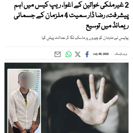
2 غیرملکی خواتین کے اغوا، ریپ کیس میں اہم
پیشرفت، رضا ڈار سمیت 4 ملزمان کے جسمانی
ریمانڈ میں توسیع
پولیس نے ملزمان کو چہروں پر ماسک لگا کر عدالت پیش کیا
ویب ڈیسک
July 08, 2026