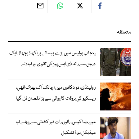
متعلقہ
پنجاب پولیس میں بڑے پیمانے پر اکھاڑ پچھاڑ، ایک
درجن سے زائد ڈی ایس پیز کی تقرری اور تبادلے
راولپنڈی، دو دکانوں میں اچانک آگ بھڑک اٹھی،
ریسکیو کی بروقت کارروائی سے بڑا نقصان ٹل گیا
میر رضا کیس، راتوں رات قبر کشائی سے پہلے نیا
میڈیکل بورڈ تشکیل