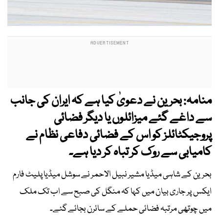
منامہ: بحرین نے دعویٰ کیا ہے کہ ایران کی جانب
سے داغے گئے میزائلوں یا دیگر فضائی
پروجیکٹائلز کو اس کے فضائی دفاعی نظام نے
کامیابی سے روک کر تباہ کر دیا ہے۔
بحرین کے شاہی میڈیا مشیر نبیل الاحمر نے سوشل میڈیا پلیٹ فارم
ایکس پر جاری بیان میں کہا کہ منگل کی صبح سے اب تک ملک
میں چوتھی مرتبہ فضائی حملے کے سائرن بجائے گئے۔