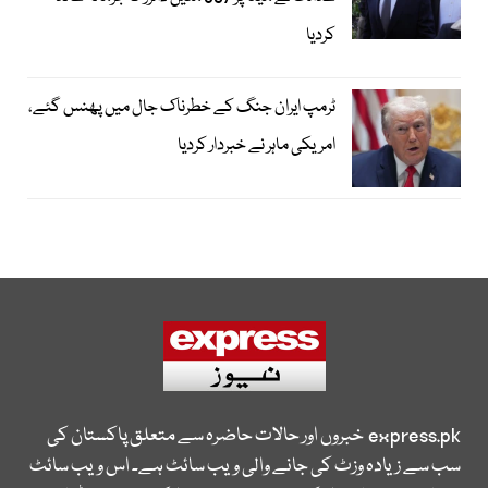
کردیا
ٹرمپ ایران جنگ کے خطرناک جال میں پھنس گئے،
امریکی ماہر نے خبردار کردیا
express.pk
خبروں اور حالات حاضرہ سے متعلق پاکستان کی
سب سے زیادہ وزٹ کی جانے والی ویب سائٹ ہے۔ اس ویب سائٹ