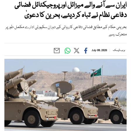
ایران سے آنے والے میزائل اور پروجیکٹائل فضائی
دفاعی نظام نے تباہ کر دیئے، بحرین کا دعویٰ
بحرینی حکام کے مطابق فضائی دفاعی کارروائی کے دوران سکیورٹی ادارے مکمل طور پر
متحرک رہے
ویب ڈیسک
July 08, 2026