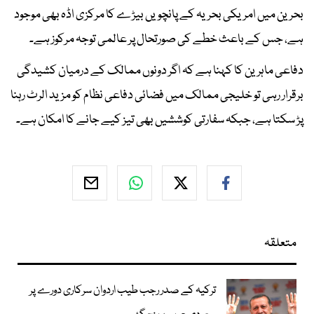
بحرین میں امریکی بحریہ کے پانچویں بیڑے کا مرکزی اڈہ بھی موجود
ہے، جس کے باعث خطے کی صورتحال پر عالمی توجہ مرکوز ہے۔
دفاعی ماہرین کا کہنا ہے کہ اگر دونوں ممالک کے درمیان کشیدگی
برقرار رہی تو خلیجی ممالک میں فضائی دفاعی نظام کو مزید الرٹ رہنا
پڑ سکتا ہے، جبکہ سفارتی کوششیں بھی تیز کیے جانے کا امکان ہے۔
متعلقہ
ترکیہ کے صدر رجب طیب اردوان سرکاری دورے پر