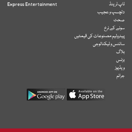
ٹاپ ٹرینڈ
Express Entertainment
دلچسپ و عجیب
صحت
سونے کے نرخ
پیٹرولیم مصنوعات کی قیمتیں
سائنس و ٹیکنالوجی
بلاگ
بزنس
ویڈیوز
جرائم