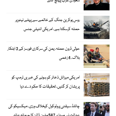
سعودی عرب پہنچ گئے
روس یوکرین جنگ کے خاتمے سے پہلے نیٹو پر
حملہ کرسکتا ہے، امریکی انٹیلی جنس
حوثی ڈرون حملہ، یمن کی سرکاری فورسز کے 3 اہلکار
ہلاک، 4 زخمی
امریکی میزائل ذخائر کم ہونے کی خبریں ٹرمپ کو
پریشان کر گئیں، تحقیقات کا حکم دے دیا
چائلڈ سیفٹی پروٹوکول کیخلاف ورزی، میکسیکو کی
عدالت نے میٹا پر 567 ملین ڈالرز کا جرمانہ عائد