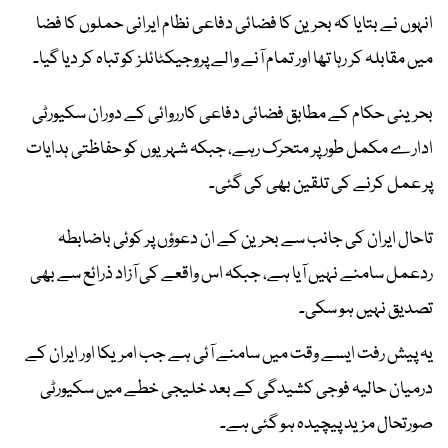
انہوں نے بتایا کہ بحرین کا فضائی دفاعی نظام ایرانی حملوں کا فضا
میں مقابلہ کر رہا تھا اور تمام آنے والے پروجیکٹائلز کو تباہ کر دیا گیا۔
بحرینی حکام کے مطابق فضائی دفاعی کارروائی کے دوران سکیورٹی
ادارے مکمل طور پر متحرک رہے، جبکہ شہریوں کو حفاظتی ہدایات
پر عمل کرنے کی تلقین بھی کی گئی۔
تاحال ایران کی جانب سے بحرین کے ان دعوؤں پر کوئی باضابطہ
ردعمل سامنے نہیں آیا ہے، جبکہ اس واقعے کی آزاد ذرائع سے بھی
تصدیق نہیں ہو سکی۔
یہ پیش رفت ایسے وقت میں سامنے آئی ہے جب امریکا اور ایران کے
درمیان حالیہ فوجی کشیدگی کے بعد خلیجی خطے میں سکیورٹی
صورتحال مزید پیچیدہ ہو گئی ہے۔