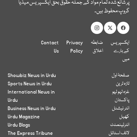
پر شائع شدہ تمام مواد کے جملہ حقوق بحق ایکسپریس میڈیا
گروپ محفوظ ہیں۔
ایکسپریس
ضابطہ
Privacy
Contact
کے بارے
اخلاق
Policy
Us
میں
صفحۂ اول
Showbiz News in Urdu
تازہ ترین
Sports News in Urdu
غزہ لہو لہو
International News in
پاکستان
Urdu
انٹر نیشنل
Business News in Urdu
کھیل
Urdu Magazine
انٹرٹینمنٹ
Urdu Blogs
لائف اسٹائل
The Express Tribune