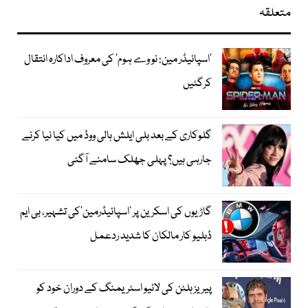
متعلقہ
’اسپائیڈر مین: نو وے ہوم‘ کی معروف اداکارہ انتقال
کرگئیں
گلوکاری کے بعد بلی ایلش ہالی ووڈ میں کیا نیا کرنے
جارہی ہیں؟ پہلی جھلک سامنے آگئی
گاڑیوں کی اسکرین پر ’اسپائیڈرمین‘کی تشہیر، بی ایم
ڈبلیو کار مالکان کا شدید ردعمل
پیریز ہلٹن کی لائیو اسٹریمنگ کے دوران خود کو