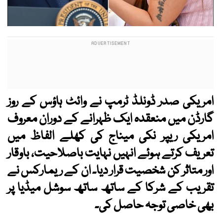
امریکی صدر ڈونلڈ ٹرمپ نے وائٹ ہاؤس کے روز
گارڈن میں منعقدہ ایک ظہرانے کے دوران معروف
امریکی ریپر نکی میناج کی کھلے الفاظ میں
تعریف کرتے ہوئے انہیں نہایت باصلاحیت، باوقار
اور متاثر کن شخصیت قرار دیا۔ ان کے ریمارکس نے
تقریب کے شرکا کے ساتھ ساتھ سوشل میڈیا پر
بھی خاصی توجہ حاصل کی۔