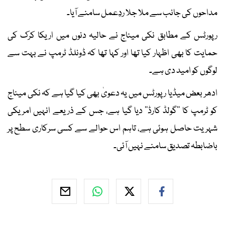
مداحوں کی جانب سے ملا جلا ردِعمل سامنے آیا۔
رپورٹس کے مطابق نکی میناج نے حالیہ دنوں میں اریکا کرک کی
حمایت کا بھی اظہار کیا تھا اور کہا تھا کہ ڈونلڈ ٹرمپ نے بہت سے
لوگوں کو امید دی ہے۔
ادھر بعض میڈیا رپورٹس میں یہ دعویٰ بھی کیا گیا ہے کہ نکی میناج
کو ٹرمپ کا ’’گولڈ کارڈ‘‘ دیا گیا ہے، جس کے ذریعے انہیں امریکی
شہریت حاصل ہوئی ہے، تاہم اس حوالے سے کسی سرکاری سطح پر
باضابطہ تصدیق سامنے نہیں آئی۔