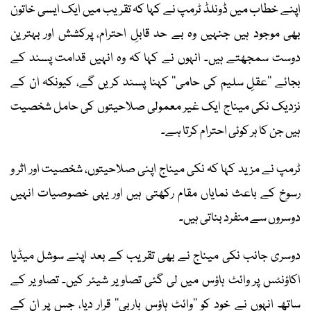
اپنے خطاب میں ڈونلڈ ٹرمپ نے کہا کہ تقریب میں ایک ایسی خاتون
بھی موجود ہیں جنہیں وہ بے حد قابلِ احترام، پرکشش اور بہترین
دوست سمجھتے ہیں۔ انہوں نے کہا کہ وہ انہیں قدامت پسند کے
بجائے ’’عقلِ سلیم کی حامی‘‘ کہنا پسند کریں گے، کیونکہ ان کے
نزدیک نکی میناج ایک غیر معمولی صلاحیتوں کی حامل شخصیت
ہیں جن کا ہر کوئی احترام کرتا ہے۔
ٹرمپ نے مزید کہا کہ نکی میناج اپنی صلاحیتوں، شخصیت اور اثر و
رسوخ کے باعث نمایاں مقام رکھتی ہیں اور یہی خصوصیات انہیں
دوسروں سے منفرد بناتی ہیں۔
دوسری جانب نکی میناج نے بھی تقریب کے بعد اپنے سوشل میڈیا
اکاؤنٹس پر وائٹ ہاؤس میں لی گئی تصاویر شیئر کیں۔ تصاویر کے
ساتھ انہوں نے خود کو ’’وائٹ ہاؤس باربی‘‘ قرار دیا، جس پر ان کے