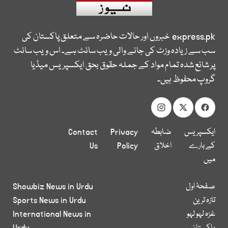
express.pk
خبروں اور حالات حاضرہ سے متعلق پاکستان کی
سب سے زیادہ وزٹ کی جانے والی ویب سائٹ ہے۔ اس ویب سائٹ
پر شائع شدہ تمام مواد کے جملہ حقوق بحق ایکسپریس میڈیا
گروپ محفوظ ہیں۔
ایکسپریس
ضابطہ
Privacy
Contact
کے بارے
اخلاق
Policy
Us
میں
صفحۂ اول
Showbiz News in Urdu
تازہ ترین
Sports News in Urdu
غزہ لہو لہو
International News in