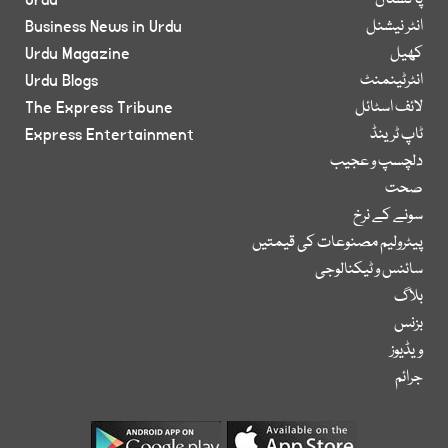
پاکستان
Urdu
انٹر نیشنل
Business News in Urdu
کھیل
Urdu Magazine
انٹرٹینمنٹ
Urdu Blogs
لائف اسٹائل
The Express Tribune
ٹاپ ٹرینڈ
Express Entertainment
دلچسپ و عجیب
صحت
سونے کے نرخ
پیٹرولیم مصنوعات کی قیمتیں
سائنس و ٹیکنالوجی
بلاگ
بزنس
ویڈیوز
جرائم