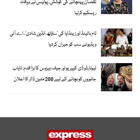
نقصان پہنچانے کی کوشش، پولیس نے بروقت
ریسکیو کرلیا
ٹام ہالینڈ اور زینڈایا کی ’ساؤتھ انڈین شادی‘، اے آئی
ویڈیو نے سب کو حیران کر دیا
لیونارڈو ڈی کیپریو اور جیف بیزوس کا بڑا قدم: نایاب
جانوروں کو بچانے کے لیے 200 ملین ڈالر کا اعلان