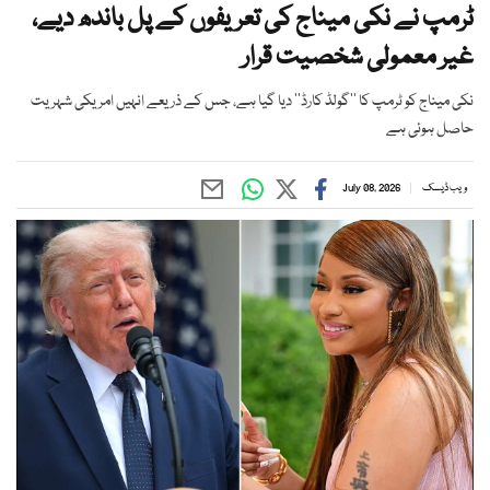
ٹرمپ نے نکی میناج کی تعریفوں کے پل باندھ دیے،
غیر معمولی شخصیت قرار
نکی میناج کو ٹرمپ کا ’’گولڈ کارڈ‘‘ دیا گیا ہے، جس کے ذریعے انہیں امریکی شہریت
حاصل ہوئی ہے
ویب ڈیسک
July 08, 2026