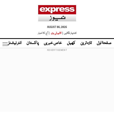
AUGUST 06, 2026
اشتہار لگائیں |
لائیو ٹی وی
| آج کا اخبار
صفحۂ اول
تازہ ترین
کھیل
خاص خبریں
پاکستان
انٹر نیشنل
ٹا