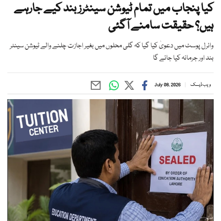
کیا پنجاب میں تمام ٹیوشن سینٹرز بند کیے جارہے
ہیں؟ حقیقت سامنے آگئی
وائرل پوسٹ میں دعویٰ کیا گیا کہ گلی محلوں میں بغیر اجازت چلنے والے ٹیوشن سینٹر
بند اور جرمانہ کیا جائے گا
ویب ڈیسک
July 08, 2026