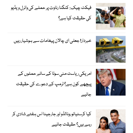
فیکٹ چیک: کنگنا رناوت پر حملے کی وائرل ویڈیو
کی حقیقت کیا ہے؟
خبردار! جعلی ای چالان پیغامات سے ہوشیار رہیں
امریکی ریاست منی سوٹا کے سائبر حملوں کے
پیچھے کون ہے؟ ٹرمپ کے دعوے کی حقیقت
جانیے
کیا کرسٹیانو رونالڈو اور جارجینا اس ہفتے شادی کر
رہے ہیں؟ حقیقت جانیے