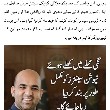
ہوئیں۔ اس واقعے کے بعد یکم جولائی کو ایک سوشل میڈیا صارف نے
ایک تصویر شیئر کرتے ہوئے دعویٰ کیا کہ رہائشی علاقوں میں قائم
تمام ٹیوشن سینٹرز کو بند کرنے کا فیصلہ کر لیا گیا ہے۔ اس پوسٹ
میں یہ مؤقف بھی اختیار کیا گیا کہ ایسے مراکز متعدد خواتین کے
لیے روزگار کا اہم ذریعہ ہیں۔