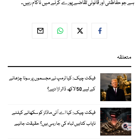
ہے جو حفاظتی اور قانونی تقاضے پورے کرنے میں ناکام رہیں۔
متعلقہ
فیکٹ چیک: کیا ٹرمپ نے مجسموں پر سونا چڑھانے
کے لیے 50 لاکھ ڈالر اڑا دیے؟
فیکٹ چیک: کیا اے آئی ماڈلز کو سکھانے کیلئے
نایاب کتابیں تباہ کی جا رہی ہیں؟ حقیقت جانیے