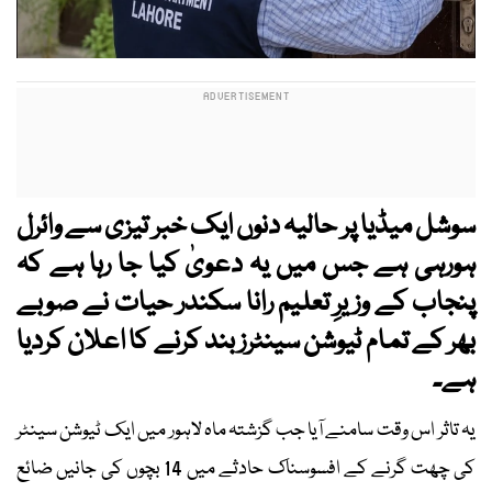
سوشل میڈیا پر حالیہ دنوں ایک خبر تیزی سے وائرل
ہورہی ہے جس میں یہ دعویٰ کیا جا رہا ہے کہ
پنجاب کے وزیرِ تعلیم رانا سکندر حیات نے صوبے
بھر کے تمام ٹیوشن سینٹرز بند کرنے کا اعلان کردیا
ہے۔
یہ تاثر اس وقت سامنے آیا جب گزشتہ ماہ لاہور میں ایک ٹیوشن سینٹر
کی چھت گرنے کے افسوسناک حادثے میں 14 بچوں کی جانیں ضائع