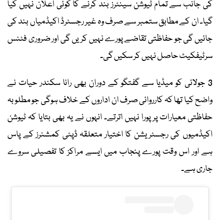
کی جانب سے تمام ٹیوشن سینٹرز بند کرنے کا کوئی اعلان نہیں کیا
گیا۔ ان کے مطابق ستمبر سے صرف وہ غیر رجسٹرڈ اکیڈمیاں بند کی
جائیں گی جو حفاظتی تقاضے پورے نہیں کریں گی اور ضروری فٹنس
سرٹیفکیٹ حاصل نہیں کر سکیں گی۔
3 جولائی کو میڈیا سے گفتگو کے دوران بھی رانا سکندر حیات نے
واضح کیا تھا کہ کارروائی صرف ان اداروں کے خلاف ہوگی جو مطلوبہ
حفاظتی معیارات پر پورا نہیں اترتے۔ انہوں نے یہ بھی بتایا کہ ٹیوشن
اکیڈمیوں کی رجسٹریشن کا اختیار متعلقہ ڈپٹی کمشنرز کے پاس
ہے اور اس وقت پورے پنجاب میں ایسے مراکز کا تفصیلی سروے
جاری ہے۔