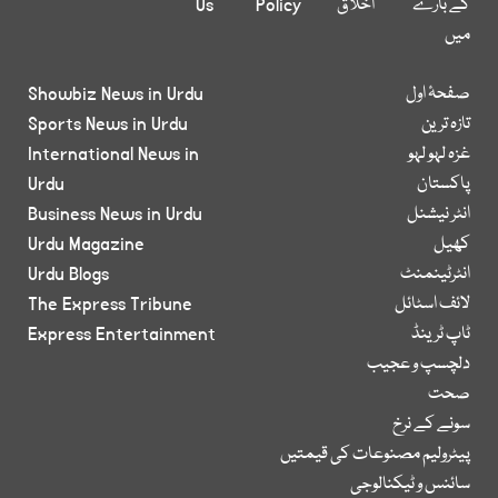
کے بارے
اخلاق
Policy
Us
میں
صفحۂ اول
Showbiz News in Urdu
تازہ ترین
Sports News in Urdu
غزہ لہو لہو
International News in
پاکستان
Urdu
انٹر نیشنل
Business News in Urdu
کھیل
Urdu Magazine
انٹرٹینمنٹ
Urdu Blogs
لائف اسٹائل
The Express Tribune
ٹاپ ٹرینڈ
Express Entertainment
دلچسپ و عجیب
صحت
سونے کے نرخ
پیٹرولیم مصنوعات کی قیمتیں
سائنس و ٹیکنالوجی