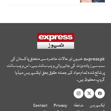
express.pk
خبروں اور حالات حاضرہ سے متعلق پاکستان کی
سب سے زیادہ وزٹ کی جانے والی ویب سائٹ ہے۔ اس ویب سائٹ
پر شائع شدہ تمام مواد کے جملہ حقوق بحق ایکسپریس میڈیا
گروپ محفوظ ہیں۔
ایکسپریس
ضابطہ
Privacy
Contact