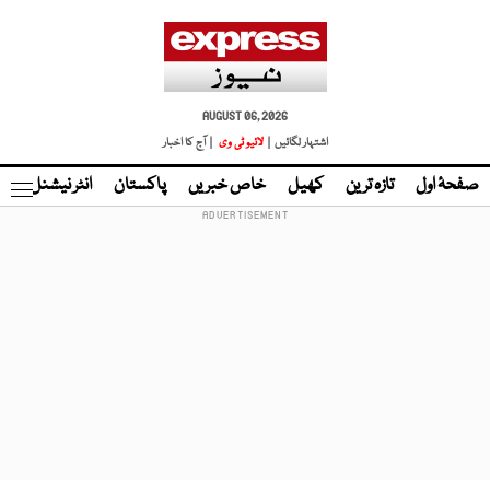
AUGUST 06, 2026
اشتہار لگائیں |
لائیو ٹی وی
| آج کا اخبار
صفحۂ اول
تازہ ترین
کھیل
خاص خبریں
پاکستان
انٹر نیشنل
ٹا