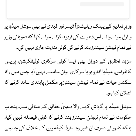
وزیرِ تعلیم کے پبلک ریلیشنز آفیسر نور الہدیٰ نے بھی سوشل میڈیا پر
وائرل ہونے والے اس دعوے کی تردید کرتے ہوئے کہا کہ صوبائی وزیر
نے تمام ٹیوشن سینٹرز بند کرنے کی کوئی ہدایت جاری نہیں کی۔
مزید تحقیق کے دوران بھی ایسا کوئی سرکاری نوٹیفکیشن، پریس
کانفرنس، میڈیا انٹرویو یا سرکاری بیان سامنے نہیں آیا جس میں رانا
سکندر حیات نے تمام ٹیوشن سینٹرز پر مکمل پابندی عائد کرنے کا
اعلان کیا ہو۔
سوشل میڈیا پر گردش کرنے والا دعویٰ حقائق کے منافی ہے۔ پنجاب
حکومت نے تمام ٹیوشن سینٹرز بند کرنے کا کوئی فیصلہ نہیں کیا،
بلکہ کارروائی صرف ان غیر رجسٹرڈ اکیڈمیوں کے خلاف کی جا رہی