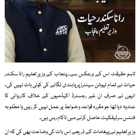
تاہم حقیقت اس کے برعکس ہے۔ پنجاب کے وزیرِ تعلیم رانا سکندر
حیات نے تمام ٹیوشن سینٹرز پر پابندی لگانے کی کوئی بات نہیں کی۔
انہوں نے صرف ان غیر رجسٹرڈ اکیڈمیوں کے خلاف کارروائی کا
عندیہ دیا تھا جو مقررہ قواعد و ضوابط پر عمل نہیں کر رہیں یا مطلوبہ
فٹنس سرٹیفکیٹ حاصل کرنے میں ناکام رہی ہیں۔
وزیرِ تعلیم نے پیغامات کے ذریعے اس بات کی وضاحت بھی کی کہ ان