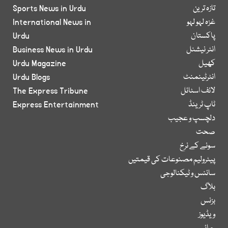
تازہ ترین
Sports News in Urdu
غزہ لہو لہو
International News in
پاکستان
Urdu
انٹر نیشنل
Business News in Urdu
کھیل
Urdu Magazine
انٹرٹینمنٹ
Urdu Blogs
لائف اسٹائل
The Express Tribune
ٹاپ ٹرینڈ
Express Entertainment
دلچسپ و عجیب
صحت
سونے کے نرخ
پیٹرولیم مصنوعات کی قیمتیں
سائنس و ٹیکنالوجی
بلاگ
بزنس
ویڈیوز