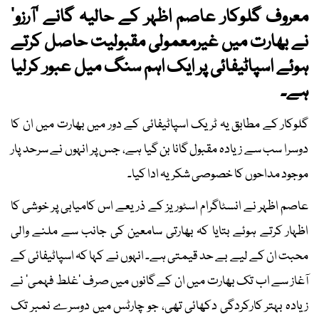
معروف گلوکار عاصم اظہر کے حالیہ گانے ’آرزو‘
نے بھارت میں غیرمعمولی مقبولیت حاصل کرتے
ہوئے اسپاٹیفائی پر ایک اہم سنگ میل عبور کرلیا
ہے۔
گلوکار کے مطابق یہ ٹریک اسپاٹیفائی کے دور میں بھارت میں ان کا
دوسرا سب سے زیادہ مقبول گانا بن گیا ہے، جس پر انہوں نے سرحد پار
موجود مداحوں کا خصوصی شکریہ ادا کیا۔
عاصم اظہر نے انسٹاگرام اسٹوریز کے ذریعے اس کامیابی پر خوشی کا
اظہار کرتے ہوئے بتایا کہ بھارتی سامعین کی جانب سے ملنے والی
محبت ان کے لیے بے حد قیمتی ہے۔ انہوں نے کہا کہ اسپاٹیفائی کے
آغاز سے اب تک بھارت میں ان کے گانوں میں صرف ’غلط فہمی‘ نے
زیادہ بہتر کارکردگی دکھائی تھی، جو چارٹس میں دوسرے نمبر تک