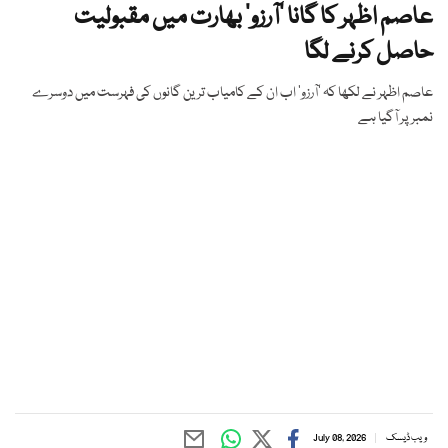
عاصم اظہر کا گانا ’آرزو‘ بھارت میں مقبولیت
حاصل کرنے لگا
عاصم اظہر نے لکھا کہ ’آرزو‘ اب ان کے کامیاب ترین گانوں کی فہرست میں دوسرے
نمبر پر آگیا ہے
ویب ڈیسک
July 08, 2026