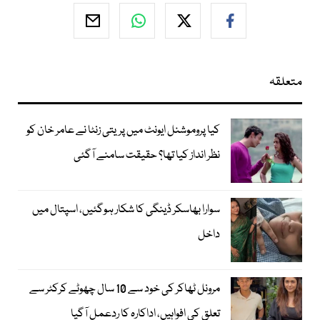
متعلقہ
کیا پروموشنل ایونٹ میں پریتی زنٹا نے عامر خان کو
نظر انداز کیا تھا؟ حقیقت سامنے آگئی
سوارا بھاسکر ڈینگی کا شکار ہوگئیں، اسپتال میں
داخل
مرونل ٹھاکر کی خود سے 10 سال چھوٹے کرکٹر سے
تعلق کی افواہیں، اداکارہ کا ردعمل آگیا