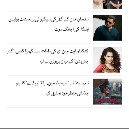
سلمان خان کے گھر کی سیکیورٹی پر تعینات پولیس
اہلکار کی اچانک موت
کنگنا رناوت جین زی کی طاقت سے گھبرا گئیں، ’گٹر
جنریشن‘ کے بیان پر یوٹرن لے لیا
ٹام ہالینڈ نے ’اسپائیڈر مین: برانڈ نیو ڈے‘ کا اہم
جذباتی منظر خود تخلیق کیا