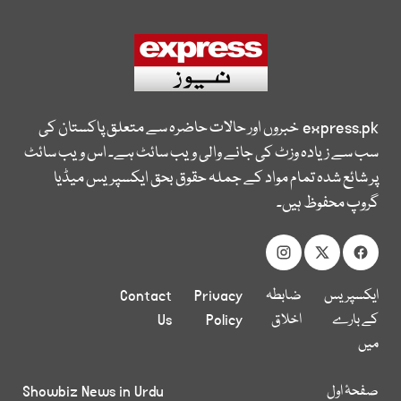
express.pk
خبروں اور حالات حاضرہ سے متعلق پاکستان کی
سب سے زیادہ وزٹ کی جانے والی ویب سائٹ ہے۔ اس ویب سائٹ
پر شائع شدہ تمام مواد کے جملہ حقوق بحق ایکسپریس میڈیا
گروپ محفوظ ہیں۔
ایکسپریس
ضابطہ
Privacy
Contact
کے بارے
اخلاق
Policy
Us
میں
صفحۂ اول
Showbiz News in Urdu