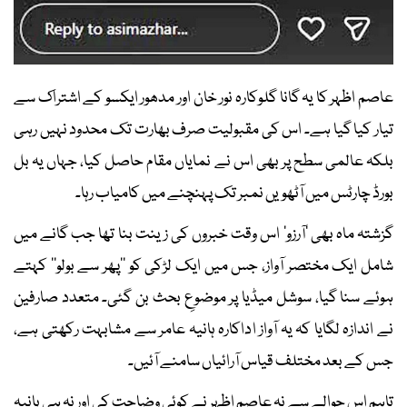
عاصم اظہر کا یہ گانا گلوکارہ نور خان اور مدھور ایکسو کے اشتراک سے
تیار کیا گیا ہے۔ اس کی مقبولیت صرف بھارت تک محدود نہیں رہی
بلکہ عالمی سطح پر بھی اس نے نمایاں مقام حاصل کیا، جہاں یہ بل
بورڈ چارٹس میں آٹھویں نمبر تک پہنچنے میں کامیاب رہا۔
گزشتہ ماہ بھی ’آرزو‘ اس وقت خبروں کی زینت بنا تھا جب گانے میں
شامل ایک مختصر آواز، جس میں ایک لڑکی کو ’’پھر سے بولو‘‘ کہتے
ہوئے سنا گیا، سوشل میڈیا پر موضوعِ بحث بن گئی۔ متعدد صارفین
نے اندازہ لگایا کہ یہ آواز اداکارہ ہانیہ عامر سے مشابہت رکھتی ہے،
جس کے بعد مختلف قیاس آرائیاں سامنے آئیں۔
تاہم اس حوالے سے نہ عاصم اظہر نے کوئی وضاحت کی اور نہ ہی ہانیہ