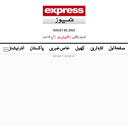
AUGUST 09, 2026
اشتہار لگائیں |
لائیو ٹی وی
| آج کا اخبار
صفحۂ اول
تازہ ترین
کھیل
خاص خبریں
پاکستان
انٹر نیشنل
ٹا