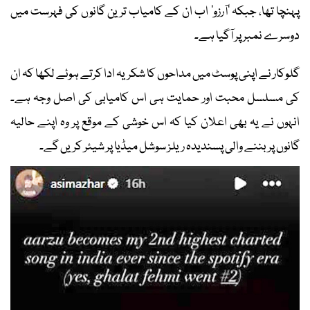
پہنچا تھا، جبکہ ’آرزو‘ اب ان کے کامیاب ترین گانوں کی فہرست میں
دوسرے نمبر پر آگیا ہے۔
گلوکار نے اپنی پوسٹ میں مداحوں کا شکریہ ادا کرتے ہوئے لکھا کہ ان
کی مسلسل محبت اور حمایت ہی اس کامیابی کی اصل وجہ ہے۔
انہوں نے یہ بھی اعلان کیا کہ اس خوشی کے موقع پر وہ اپنے حالیہ
گانوں پر بننے والی پسندیدہ ریلز سوشل میڈیا پر شیئر کریں گے۔