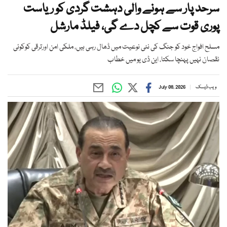
سرحد پار سے ہونے والی دہشت گردی کو ریاست
پوری قوت سے کچل دے گی، فیلڈ مارشل
مسلح افواج خود کو جنگ کی نئی نوعیت میں ڈھال رہی ہیں، ملکی امن اورترقی کوکوئی
نقصان نہیں پہنچا سکتا، این ڈی یو میں خطاب
ویب ڈیسک
July 08, 2026