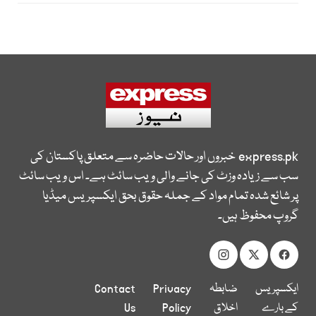
express.pk
خبروں اور حالات حاضرہ سے متعلق پاکستان کی
سب سے زیادہ وزٹ کی جانے والی ویب سائٹ ہے۔ اس ویب سائٹ
پر شائع شدہ تمام مواد کے جملہ حقوق بحق ایکسپریس میڈیا
گروپ محفوظ ہیں۔
ایکسپریس
ضابطہ
Privacy
Contact
کے بارے
اخلاق
Policy
Us