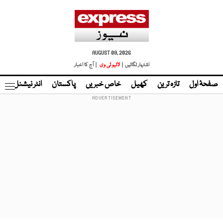
AUGUST 09, 2026
اشتہار لگائیں |
لائیو ٹی وی
| آج کا اخبار
صفحۂ اول
تازہ ترین
کھیل
خاص خبریں
پاکستان
انٹر نیشنل
ٹا