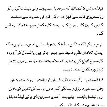
فیلڈ مارشل کا کہنا تھا کہ سرحد پار سے ہونے والی دہشت گردی کو
ریاست پوری قوت سے کچل دے گی، قوم کی حمایت سے دہشت
گردوں کے ٹھکانے اور ان کے سہولت کار مکمل طور پر ختم کیے جائیں
گے۔
انہوں نے کہا کہ جنگیں میڈیا کے شور یا سیاسی نعروں سے نہیں بلکہ
ایمان، اتحاد اور نظم و ضبط سے جیتی جاتی ہیں، پاکستان کی آزمودہ
کار مسلح افواج کی پیشہ ورانہ صلاحیت، بلند حوصلے اور آپریشنل
تیاری پر مکمل اعتماد ہے۔
فیلڈ مارشل نے گریجویٹنگ افسران کو دیانت، بے لوث خدمت اور
وطن سے غیر متزلزل وابستگی کے اصول اپنانے کی تلقین کی۔ قبل
ازیں نیشنل ڈیفنس یونیورسٹی آمد پر صدر این ڈی یو نے فیلڈ مارشل
سید عاصم منیر کا استقبال کیا۔