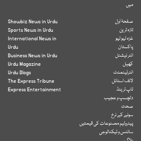
میں
صفحۂ اول
Showbiz News in Urdu
تازہ ترین
Sports News in Urdu
غزہ لہو لہو
International News in
پاکستان
Urdu
انٹر نیشنل
Business News in Urdu
کھیل
Urdu Magazine
انٹرٹینمنٹ
Urdu Blogs
لائف اسٹائل
The Express Tribune
ٹاپ ٹرینڈ
Express Entertainment
دلچسپ و عجیب
صحت
سونے کے نرخ
پیٹرولیم مصنوعات کی قیمتیں
سائنس و ٹیکنالوجی
بلاگ