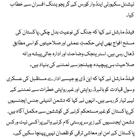
نیشنل سکیورٹی اینڈ وار کورس کے گریجویٹنگ افسران سے خطاب
کیا۔
فیلڈ مارشل نے کہا کہ جنگ کی نوعیت بدل چکی، پاکستان کی
مسلح افواج بھی اپنی حکمتِ عملی اور صلاحیتوں کو اسی مطابق
ڈھال رہی ہیں، اسٹریٹجک وضاحت اور ادارہ جاتی پیشہ ورانہ
صلاحیت ہی پیچیدہ چیلنجز سے نمٹنے کی بنیاد ہیں۔
فیلڈ مارشل نے کہا کہ این ڈی یو جیسے ادارے مستقبل کی عسکری
و سول قیادت کو ہائبرڈ، روایتی اور غیر روایتی خطرات سے نمٹنے کے
لیے تیار کر رہے ہیں۔ انہوں نے کہا کہ دشمن انٹیلی جنس ایجنسیوں
کی پاکستان کو غیر مستحکم کرنے کی کوششوں سے مکمل آگاہ ہیں،
دشمن ایجنسیوں کے زیرِ سرپرستی کام کرنے والے پراکسی نیٹ ورکس
پاکستان کے امن اور معاشی ترقی کو نقصان نہیں پہنچا سکیں گے۔