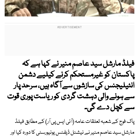
فیلڈ مارشل سید عاصم منیر نے کہا ہے کہ
پاکستان کو غیرمستحکم کرنے کیلیے دشمن
انٹیلیجنس کی سازشوں سے آگاہ ہیں، سرحد پار
سے ہونے والی دہشت گردی کو ریاست پوری قوت
سے کچل دے گی۔
پاک فوج کے شعبہ تعلقات عامہ (آئی ایس پی آر) کے مطابق فیلڈ
مارشل سید عاصم منیر نے نیشنل ڈیفنس یونیورسٹی کا دورہ کیا اور