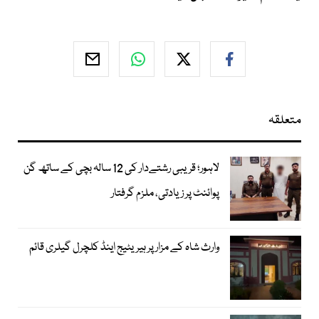
متعلقہ
لاہور؛ قریبی رشتےدار کی 12 سالہ بچی کے ساتھ گن
پوائنٹ پر زیادتی، ملزم گرفتار
وارث شاہ کے مزار پر ہیریٹیج اینڈ کلچرل گیلری قائم