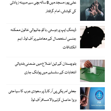
علی پور: مسجد میں 8 سالہ بچی سے مبینہ زیادتی
کی کوشش، امام گرفتار
ڈیٹنگ ایپ پر دوستی، باکو جانیوالی خاتون ممکنہ
جنسی استحصال کے معاملے پر آف لوڈ، اہم
انکشافات
بلوچستان کے تین اضلاع میں ضمنی بلدیاتی
انتخابات کے سلسلے میں پولنگ جاری
جعلی امریکی پی آر کارڈ پر سعودی عرب کا سیاحتی
ویزا حاصل کرنے والا مسافر آف لوڈ