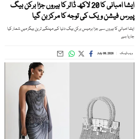
ایشا امبانی کا 20 لاکھ ڈالر کا ہیروں جڑا برکن بیگ
پیرس فیشن ویک کی توجہ کا مرکز بن گیا
ایشا امبانی کا ہیروں سے جڑا ہرمیس برکن بیگ دنیا کے مہنگے ترین بیگز میں شمار کیا
جارہا ہے
ویب ڈیسک
July 08, 2026