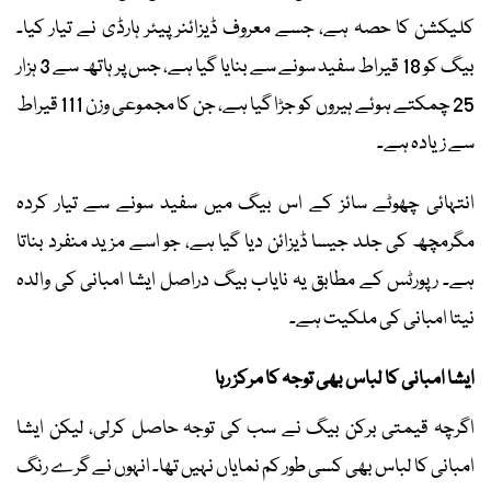
کلیکشن کا حصہ ہے، جسے معروف ڈیزائنر پیئر ہارڈی نے تیار کیا۔
بیگ کو 18 قیراط سفید سونے سے بنایا گیا ہے، جس پر ہاتھ سے 3 ہزار
25 چمکتے ہوئے ہیروں کو جڑا گیا ہے، جن کا مجموعی وزن 111 قیراط
سے زیادہ ہے۔
انتہائی چھوٹے سائز کے اس بیگ میں سفید سونے سے تیار کردہ
مگرمچھ کی جلد جیسا ڈیزائن دیا گیا ہے، جو اسے مزید منفرد بناتا
ہے۔ رپورٹس کے مطابق یہ نایاب بیگ دراصل ایشا امبانی کی والدہ
نیتا امبانی کی ملکیت ہے۔
ایشا امبانی کا لباس بھی توجہ کا مرکز رہا
اگرچہ قیمتی برکن بیگ نے سب کی توجہ حاصل کرلی، لیکن ایشا
امبانی کا لباس بھی کسی طور کم نمایاں نہیں تھا۔ انہوں نے گرے رنگ