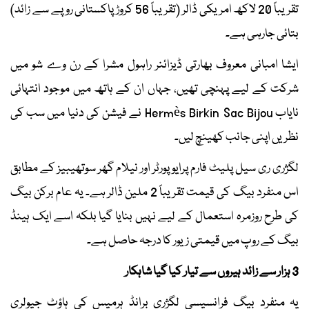
تقریباً 20 لاکھ امریکی ڈالر (تقریباً 56 کروڑ پاکستانی روپے سے زائد)
بتائی جارہی ہے۔
ایشا امبانی معروف بھارتی ڈیزائنر راہول مشرا کے رن وے شو میں
شرکت کے لیے پہنچی تھیں، جہاں ان کے ہاتھ میں موجود انتہائی
نایاب Hermès Birkin Sac Bijou نے فیشن کی دنیا میں سب کی
نظریں اپنی جانب کھینچ لیں۔
لگژری ری سیل پلیٹ فارم پرایو پورٹر اور نیلام گھر سوتھیبیز کے مطابق
اس منفرد بیگ کی قیمت تقریباً 2 ملین ڈالر ہے۔ یہ عام برکن بیگ
کی طرح روزمرہ استعمال کے لیے نہیں بنایا گیا بلکہ اسے ایک ہینڈ
بیگ کے روپ میں قیمتی زیور کا درجہ حاصل ہے۔
3 ہزار سے زائد ہیروں سے تیار کیا گیا شاہکار
یہ منفرد بیگ فرانسیسی لگژری برانڈ ہرمیس کی ہاؤٹ جیولری