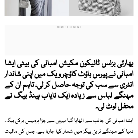
بھارتی بزنس ٹائیکون مکیش امبانی کی بیٹی ایشا
امبانی نے پیرس ہاؤٹ کاؤچر ویک میں اپنی شاندار
انٹری سے سب کی توجہ حاصل کر لی، تاہم ان کے
مہنگے لباس سے زیادہ ایک نایاب ہینڈ بیگ نے
محفل لوٹ لی۔
ایشا امبانی کی جانب سے اٹھایا گیا ہیروں سے جڑا ہرمیس برکن بیگ
دنیا کے مہنگے ترین بیگز میں شمار کیا جارہا ہے، جس کی مالیت