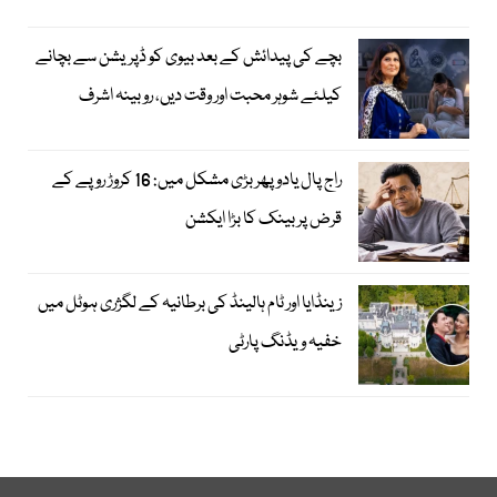
بچے کی پیدائش کے بعد بیوی کو ڈپریشن سے بچانے
کیلئے شوہر محبت اور وقت دیں، روبینہ اشرف
راج پال یادو پھر بڑی مشکل میں: 16 کروڑ روپے کے
قرض پر بینک کا بڑا ایکشن
زینڈایا اور ٹام ہالینڈ کی برطانیہ کے لگژری ہوٹل میں
خفیہ ویڈنگ پارٹی