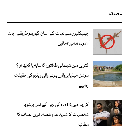
متعلقہ
چھپکلیوں سے نجات کے آسان گھریلو طریقے، چند
آزمودہ تدابیر آزمائیں
کنویں میں شیطانی طاقتوں کا سایہ یا کچھ اور؟
سوشل میڈیا پر وائرل ہونے والی ویڈیو کی حقیقت
جانیے
کراچی میں 18 ماہ کی بچی کے قتل پر شوبز
شخصیات کا شدید غم و غصہ، فوری انصاف کا
مطالبہ