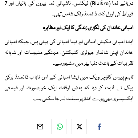
دریائے نما (Rivière) نیکلس، ناشپاتی نما ہیروں کی بالیاں اور 7
قیراط کی اوول کٹ ڈائمنڈ رنگ شامل تھی۔
امبانی خاندان کی لگژری زندگی کا ایک اور مظاہرہ
ایشا امبانی مکیش امبانی اور نیتا امبانی کی بیٹی ہیں، جبکہ امبانی
خاندان اپنی شاندار جیولری کلیکشن، مہنگے ملبوسات اور شاہانہ
تقریبات کے باعث دنیا بھر میں مشہور ہے۔
تاہم پیرس کاؤچر ویک میں ایشا امبانی کے اس نایاب ڈائمنڈ برکن
بیگ نے ثابت کر دیا کہ بعض اوقات ایک خوبصورت اور قیمتی
ایکسیسری بھی پورے انداز پر سبقت لے جا سکتی ہے۔