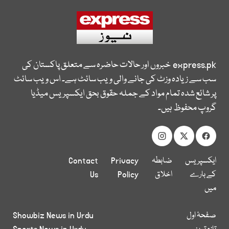
express.pk
خبروں اور حالات حاضرہ سے متعلق پاکستان کی
سب سے زیادہ وزٹ کی جانے والی ویب سائٹ ہے۔ اس ویب سائٹ
پر شائع شدہ تمام مواد کے جملہ حقوق بحق ایکسپریس میڈیا
گروپ محفوظ ہیں۔
ایکسپریس
ضابطہ
Privacy
Contact
کے بارے
اخلاق
Policy
Us
میں
صفحۂ اول
Showbiz News in Urdu