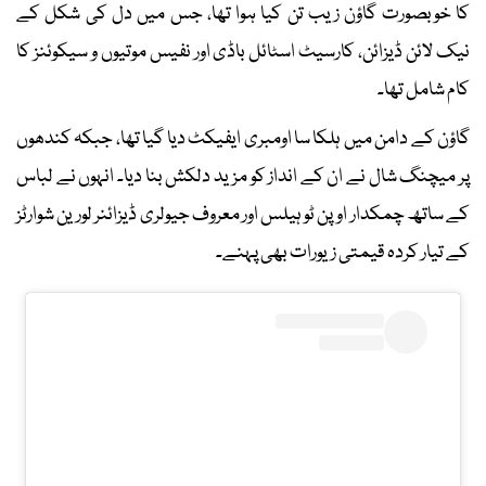
کا خوبصورت گاؤن زیب تن کیا ہوا تھا، جس میں دل کی شکل کے
نیک لائن ڈیزائن، کارسیٹ اسٹائل باڈی اور نفیس موتیوں و سیکوئنز کا
کام شامل تھا۔
گاؤن کے دامن میں ہلکا سا اومبری ایفیکٹ دیا گیا تھا، جبکہ کندھوں
پر میچنگ شال نے ان کے انداز کو مزید دلکش بنا دیا۔ انہوں نے لباس
کے ساتھ چمکدار اوپن ٹو ہیلس اور معروف جیولری ڈیزائنر لورین شوارٹز
کے تیار کردہ قیمتی زیورات بھی پہنے۔