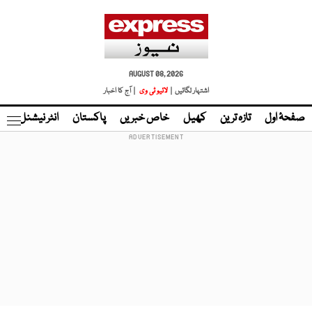
AUGUST 08, 2026
اشتہار لگائیں |
لائیو ٹی وی
| آج کا اخبار
صفحۂ اول
تازہ ترین
کھیل
خاص خبریں
پاکستان
انٹر نیشنل
ٹا