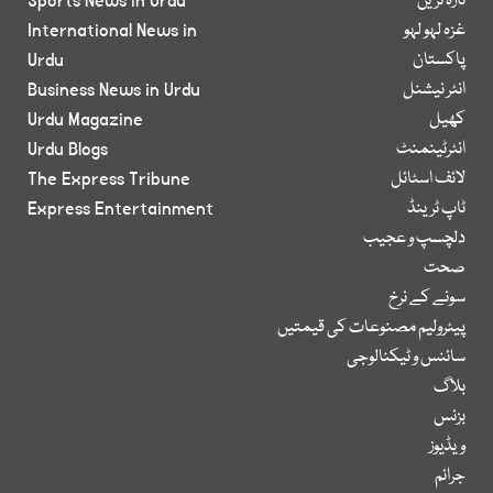
تازہ ترین
Sports News in Urdu
غزہ لہو لہو
International News in
پاکستان
Urdu
انٹر نیشنل
Business News in Urdu
کھیل
Urdu Magazine
انٹرٹینمنٹ
Urdu Blogs
لائف اسٹائل
The Express Tribune
ٹاپ ٹرینڈ
Express Entertainment
دلچسپ و عجیب
صحت
سونے کے نرخ
پیٹرولیم مصنوعات کی قیمتیں
سائنس و ٹیکنالوجی
بلاگ
بزنس
ویڈیوز
جرائم