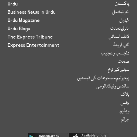
پاکستان
Urdu
انٹر نیشنل
Business News in Urdu
کھیل
Urdu Magazine
انٹرٹینمنٹ
Urdu Blogs
لائف اسٹائل
The Express Tribune
ٹاپ ٹرینڈ
Express Entertainment
دلچسپ و عجیب
صحت
سونے کے نرخ
پیٹرولیم مصنوعات کی قیمتیں
سائنس و ٹیکنالوجی
بلاگ
بزنس
ویڈیوز
جرائم