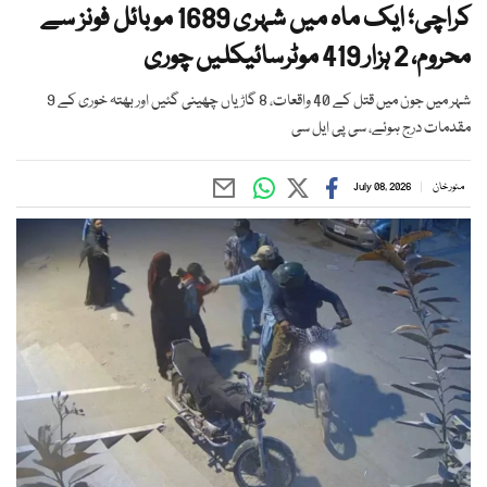
کراچی؛ ایک ماہ میں شہری 1689 موبائل فونز سے
محروم، 2 ہزار 419 موٹرسائیکلیں چوری
شہر میں جون میں قتل کے 40 واقعات، 8 گاڑیاں چھینی گئیں اور بھتہ خوری کے 9
مقدمات درج ہوئے، سی پی ایل سی
منور خان
July 08, 2026