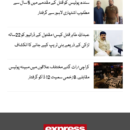
سندھ پولیس کو قتل کے مقدمے میں 5 سال سے
مطلوب اشتہاری لاہور سے گرفتار
عبداللہ طاہر قتل کیس؛ مقتول کے ڈرائیور کو 22سالہ
لڑکی کے ذریعے ہنی ٹریپ کیے جانے کا انکشاف
کراچی؛ رات گئے مختلف علاقوں میں مبینہ پولیس
مقابلے، 8 زخمی سمیت 12 ڈاکو گرفتار