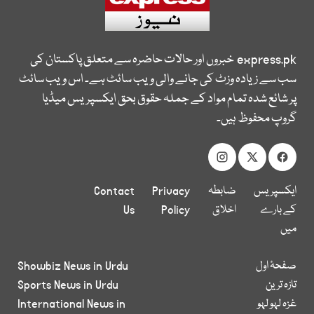
express.pk
خبروں اور حالات حاضرہ سے متعلق پاکستان کی
سب سے زیادہ وزٹ کی جانے والی ویب سائٹ ہے۔ اس ویب سائٹ
پر شائع شدہ تمام مواد کے جملہ حقوق بحق ایکسپریس میڈیا
گروپ محفوظ ہیں۔
ایکسپریس
ضابطہ
Privacy
Contact
کے بارے
اخلاق
Policy
Us
میں
صفحۂ اول
Showbiz News in Urdu
تازہ ترین
Sports News in Urdu
غزہ لہو لہو
International News in