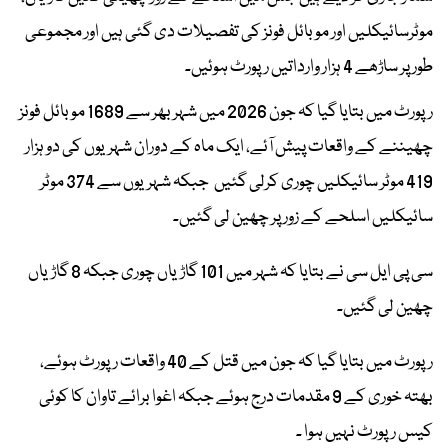
موٹرسائیکلیں اور موبائل فونز کی تفصیلات دی گئی ہیں اور مجموعی
طور پر ساڑھے 4 ہزار وارداتیں رپورٹ ہوئیں۔
رپورٹ میں بتایا گیا کہ جون 2026 میں شہر بھر سے 1689 موبائل فونز
چھیننے کے واقعات پیش آئے، ایک ماہ کے دوران شہریوں کی دو ہزار
419 موٹر سائیکلیں چوری کرلی گئیں جبکہ شہریوں سے 374 موٹر
سائیکلیں اسلحے کے زور پر چھین لی گئیں۔
سی پی ایل سی نے بتایا کہ شہر میں 101 گاڑیاں چوری جبکہ 8 گاڑیاں
چھین لی گئیں۔
رپورٹ میں بتایا گیا کہ جون میں قتل کے 40 واقعات رپورٹ ہوئے،
بھتہ خوری کے 9 مقدمات درج ہوئے جبکہ اغوا برائے تاوان کا کوئی
کیس رپورٹ نہیں ہوا ۔