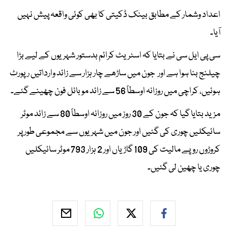
اعداد وشمار کے مطابق بینک ڈکیتی کا بھی کوئی واقعہ پیش نہیں
آیا۔
سی پی ایل سی نے بتایا کہ اسٹریٹ کرائم بدستور شہریوں کے لیے بڑا
چیلنج بنا ہوا ہے اور جون میں ساڑھے چار ہزار سے زائد وارداتیں رپورٹ
ہوئیں، کراچی میں روزانہ اوسطاً 56 سے زائد موبائل فون چھینے گئے۔
مزید بتایا گیا کہ جون کے 30 روز میں روزانہ اوسطاً 80 سے زائد موٹر
سائیکلیں چوری کی گئیں اور جون میں شہریوں سے مجموعی طور پر
کروڑوں روپے مالیت کی 109 گاڑیاں اور 2 ہزار 793 موٹر سائیکلیں
چوری یا چھین لی گئیں۔