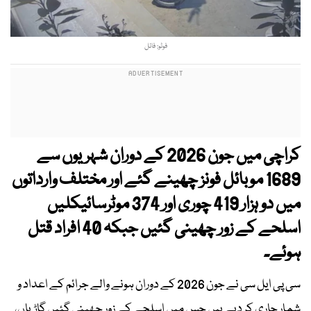
فوٹو: فائل
کراچی میں جون 2026 کے دوران شہریوں سے
1689 موبائل فونز چھینے گئے اور مختلف وارداتوں
میں دو ہزار 419 چوری اور 374 موٹرسائیکلیں
اسلحے کے زور چھینی گئیں جبکہ 40 افراد قتل
ہوئے۔
سی پی ایل سی نے جون 2026 کے دوران ہونے والے جرائم کے اعداد و
شمار جاری کر دیے ہیں جس میں اسلحے کے زور چھینی گئیں گاڑیاں،