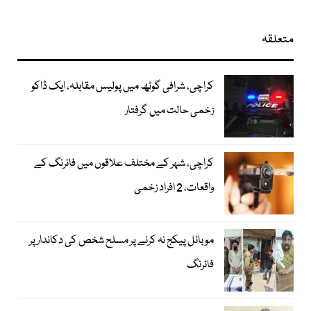
متعلقہ
کراچی، شرافی گوٹھ میں پولیس مقابلہ، ایک ڈاکو
زخمی حالت میں گرفتار
کراچی، شہر کے مختلف علاقوں میں فائرنگ کے
واقعات، 2 افراد زخمی
موبائل پیکج نہ کرنے پر مسلح شخص کی دکاندار پر
فائرنگ