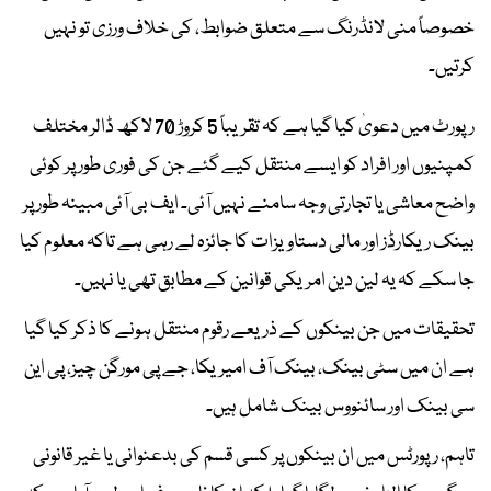
خصوصاً منی لانڈرنگ سے متعلق ضوابط، کی خلاف ورزی تو نہیں
کرتیں۔
رپورٹ میں دعویٰ کیا گیا ہے کہ تقریباً 5 کروڑ 70 لاکھ ڈالر مختلف
کمپنیوں اور افراد کو ایسے منتقل کیے گئے جن کی فوری طور پر کوئی
واضح معاشی یا تجارتی وجہ سامنے نہیں آئی۔ ایف بی آئی مبینہ طور پر
بینک ریکارڈز اور مالی دستاویزات کا جائزہ لے رہی ہے تاکہ معلوم کیا
جا سکے کہ یہ لین دین امریکی قوانین کے مطابق تھی یا نہیں۔
تحقیقات میں جن بینکوں کے ذریعے رقوم منتقل ہونے کا ذکر کیا گیا
ہے ان میں سٹی بینک، بینک آف امیریکا، جے پی مورگن چیز، پی این
سی بینک اور سائنووس بینک شامل ہیں۔
تاہم، رپورٹس میں ان بینکوں پر کسی قسم کی بدعنوانی یا غیر قانونی