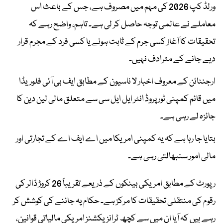
ورلڈ کپ 2026 کی مہم میں مصروف ہے، جس کے باعث اس
معاملے نے عالمی توجہ حاصل کر لی ہے۔ تاہم، واضح رہے کہ
تحقیقات کا آغاز کسی جرم کے ثابت ہونے یا کسی فرد کے مجرم قرار
دیے جانے کے مترادف نہیں۔
ارجنٹائن کے معروف اخبار لا ناسیون کے مطابق ایف بی آئی فلوریڈا
میں قائم کمپنی ٹور پروڈ انٹر ایل ایل سی سے متعلق مالی لین دین کا
جائزہ لے رہی ہے۔
بتایا جا رہا ہے کہ یہ کمپنی امریکا میں اے ایف اے کے تجارتی اور
مالی امور سنبھالتی رہی ہے۔
رپورٹ کے مطابق امریکی بینکوں کے ذریعے تقریباً 26 کروڑ ڈالر کی
رقوم کی منتقلی تحقیقات کا مرکز ہے۔ حکام یہ جاننے کی کوشش کر
رہے ہیں کہ آیا ان میں سے کچھ ٹرانزیکشنز امریکی مالیاتی قوانین،