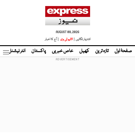
AUGUST 09, 2026
اشتہار لگائیں |
لائیو ٹی وی
| آج کا اخبار
صفحۂ اول
تازہ ترین
کھیل
خاص خبریں
پاکستان
انٹر نیشنل
ٹا