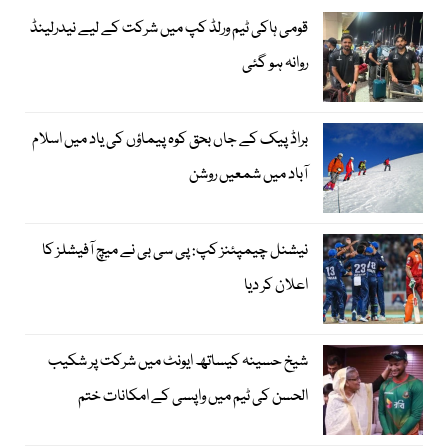
قومی ہاکی ٹیم ورلڈ کپ میں شرکت کے لیے نیدرلینڈ
روانہ ہو گئی
براڈ پیک کے جاں بحق کوہ پیماؤں کی یاد میں اسلام
آباد میں شمعیں روشن
نیشنل چیمپئنز کپ: پی سی بی نے میچ آفیشلز کا
اعلان کر دیا
شیخ حسینہ کیساتھ ایونٹ میں شرکت پر شکیب
الحسن کی ٹیم میں واپسی کے امکانات ختم