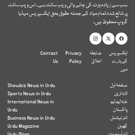
سب سے زیادہ وزٹ کی جانے والی ویب سائٹ ہے۔ اس ویب سائٹ
پر شائع شدہ تمام مواد کے جملہ حقوق بحق ایکسپریس میڈیا
گروپ محفوظ ہیں۔
ایکسپریس
ضابطہ
Privacy
Contact
کے بارے
اخلاق
Policy
Us
میں
صفحۂ اول
Showbiz News in Urdu
تازہ ترین
Sports News in Urdu
غزہ لہو لہو
International News in
پاکستان
Urdu
انٹر نیشنل
Business News in Urdu
کھیل
Urdu Magazine
انٹرٹینمنٹ
Urdu Blogs