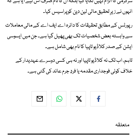
سرگرمی کا الزام نہیں لگایا گیا بلکہ ان کا نام صرف اس لیے آیا ہے کہ
انہوں نے زیرِ تحقیق مالی لین دین کو پراسیس کیا۔
رپورٹس کے مطابق تحقیقات کا دائرہ اے ایف اے کے مالی معاملات
سے وابستہ بعض شخصیات تک بھی پھیل گیا ہے۔ جن میں ایسوسی
ایشن کے صدر کلاڈیو تاپیا کا نام بھی شامل ہے۔
تاہم، اب تک نہ کلاڈیو تاپیا اور نہ ہی کسی دوسرے عہدیدار کے
خلاف کوئی فوجداری مقدمہ یا فردِ جرم عائد کی گئی ہے۔
متعلقہ