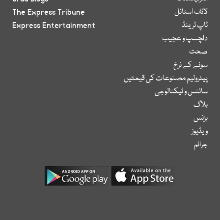
لائف اسٹائل
The Express Tribune
ٹاپ ٹرینڈ
Express Entertainment
دلچسپ و عجیب
صحت
سونے کے نرخ
پیٹرولیم مصنوعات کی قیمتیں
سائنس و ٹیکنالوجی
بلاگ
بزنس
ویڈیوز
جرائم