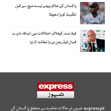
پاکستان کے خلاف پہلے ٹیسٹ میچ سے قبل
انگلینڈ کو بڑا دھچکا
فیفا صدر کیخلاف اختلافات میں اضافہ، ناروے
فٹبال فیڈریشن نے بڑا مطالبہ کر دیا
express.pk
خبروں اور حالات حاضرہ سے متعلق پاکستان کی