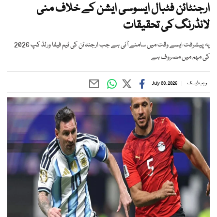
ارجنٹائن فٹبال ایسوسی ایشن کے خلاف منی
لانڈرنگ کی تحقیقات
یہ پیشرفت ایسے وقت میں سامنے آئی ہے جب ارجنٹائن کی ٹیم فیفا ورلڈ کپ 2026
کی مہم میں مصروف ہے
ویب ڈیسک
July 08, 2026