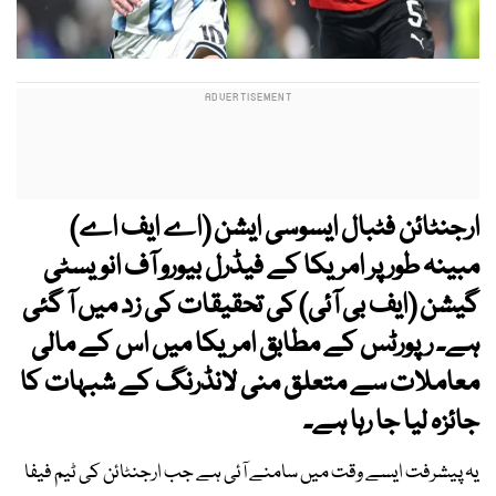
ارجنٹائن فٹبال ایسوسی ایشن
(اے ایف اے)
مبینہ طور پر امریکا کے فیڈرل بیورو آف انویسٹی
گیشن
(ایف بی آئی)
کی تحقیقات کی زد میں آ گئی
ہے۔ رپورٹس کے مطابق امریکا میں اس کے مالی
معاملات سے متعلق منی لانڈرنگ کے شبہات کا
جائزہ لیا جا رہا ہے۔
یہ پیشرفت ایسے وقت میں سامنے آئی ہے جب ارجنٹائن کی ٹیم فیفا