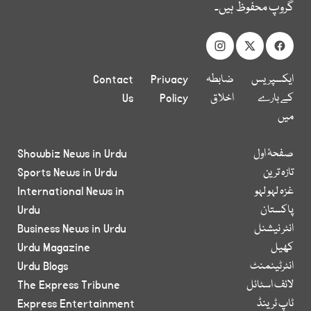
گروپ محفوظ ہیں۔
ایکسپریس
ضابطہ
Privacy
Contact
کے بارے
اخلاق
Policy
Us
میں
صفحۂ اول
Showbiz News in Urdu
تازہ ترین
Sports News in Urdu
غزہ لہو لہو
International News in
پاکستان
Urdu
انٹر نیشنل
Business News in Urdu
کھیل
Urdu Magazine
انٹرٹینمنٹ
Urdu Blogs
لائف اسٹائل
The Express Tribune
ٹاپ ٹرینڈ
Express Entertainment