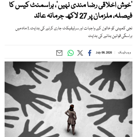
’خوش اخلاقی رضا مندی نہیں‘، ہراسمنٹ کیس کا
فیصلہ، ملزمان پر 27 لاکھ جرمانہ عائد
نجی کمپنی کو خاتون کے واجبات اور سرٹیفیکٹ جاری کرنے کی ہدایت، 1 ماہ میں
ہراسگی قوانین بنانے کی ہدایت
ویب ڈیسک
July 08, 2026