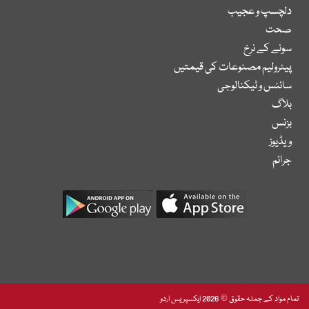
دلچسپ و عجیب
صحت
سونے کے نرخ
پیٹرولیم مصنوعات کی قیمتیں
سائنس و ٹیکنالوجی
بلاگ
بزنس
ویڈیوز
جرائم
تمام مواد کے جملہ حقوق © 2026 ایکسپریس اردو