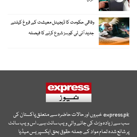
وفاقی حکومت کا ڈیجیٹل معیشت کے فروغ کیلئے
جدید آئی ٹی کورسز شروع کرنے کا فیصلہ
express.pk
خبروں اور حالات حاضرہ سے متعلق پاکستان کی
سب سے زیادہ وزٹ کی جانے والی ویب سائٹ ہے۔ اس ویب سائٹ
پر شائع شدہ تمام مواد کے جملہ حقوق بحق ایکسپریس میڈیا