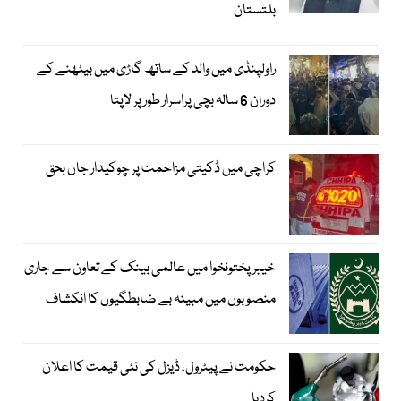
بلتستان
راولپنڈی میں والد کے ساتھ گاڑی میں بیٹھنے کے
دوران 6 سالہ بچی پراسرار طور پر لاپتا
کراچی میں ڈکیتی مزاحمت پر چوکیدار جاں بحق
خیبرپختونخوا میں عالمی بینک کے تعاون سے جاری
منصوبوں میں مبینہ بے ضابطگیوں کا انکشاف
حکومت نے پیٹرول، ڈیزل کی نئی قیمت کا اعلان
کردیا