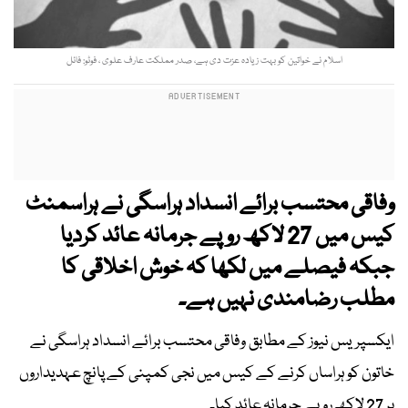
اسلام نے خواتین کو بہت زیادہ عزت دی ہے، صدر مملکت عارف علوی ، فوٹو: فائل
وفاقی محتسب برائے انسداد ہراسگی نے ہراسمنٹ
کیس میں 27 لاکھ روپے جرمانہ عائد کردیا
جبکہ فیصلے میں لکھا کہ خوش اخلاقی کا
مطلب رضامندی نہیں ہے۔
ایکسپریس نیوز کے مطابق وفاقی محتسب برائے انسداد ہراسگی نے
خاتون کو ہراساں کرنے کے کیس میں نجی کمپنی کے پانچ عہدیداروں
پر 27 لاکھ روپے جرمانہ عائد کیا۔