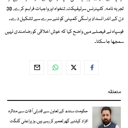
تجربہ نامہ، کلیئرنس سرٹیفیکٹ، تنخواہ اور واجبات فراہم کرے، 30
دن کے اندر انسدادِ ہراسگی کمیٹی کو نئے سرے سے تشکیل دے۔
فوسپاہ نے فیصلے میں واضح کیا کہ خوش اخلاقی کو رضامندی نہیں
سمجھا جا سکتا۔
متعلقہ
حکومت سندھ کے تعاون سے قدرتی آفات سے متاثرہ
افراد کیلئے گھر تعمیر کر رہے ہیں، وزیراعلیٰ گلگت