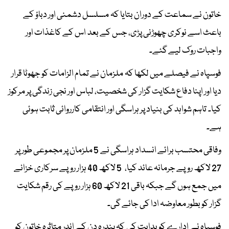
خاتون نے سماعت کے دوران بتایا کہ مسلسل دشمنی اور دباؤ کے
باعث اسے نوکری چھوڑنی پڑی، جس کے بعد اس کے کاغذات اور
واجبات روک لیے گئے۔
فوسپاہ نے فیصلے میں لکھا کہ ملزمان نے تمام الزامات کو جھوٹا قرار
دیا اور اپنا دفاع شکایت گزار کی شخصیت، لباس اور نجی زندگی پر مرکوز
کیا۔ تاہم شواہد کی بنیاد پر ہراسگی اور انتقامی کارروائی ثابت ہوئی
ہے۔
وفاقی محتسب برائے انسداد ہراسگی نے 5 ملزمان پر مجموعی طور پر
27 لاکھ روپے جرمانہ عائد کیا، 5 لاکھ 40 ہزار روپے سرکاری خزانے
میں جمع ہوں گے جبکہ باقی 21 لاکھ 60 ہزار روپے کی رقم شکایت
گزار کو بطور معاوضہ ادا کی جائے گی۔
فوسپاہ نے ادارے کو ہدایت کی کہ پندرہ دن کے اندر متاثرہ خاتون کو