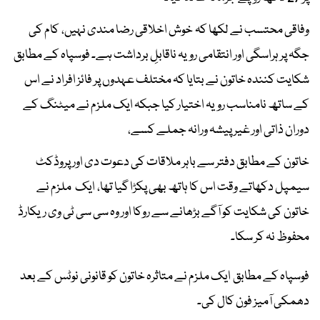
وفاقی محتسب نے لکھا کہ خوش اخلاقی رضا مندی نہیں، کام کی
جگہ پر ہراسگی اور انتقامی رویہ ناقابلِ برداشت ہے۔ فوسپاہ کے مطابق
شکایت کنندہ خاتون نے بتایا کہ مختلف عہدوں پر فائز افراد نے اس
کے ساتھ نامناسب رویہ اختیار کیا جبکہ ایک ملزم نے میٹنگ کے
دوران ذاتی اور غیر پیشہ ورانہ جملے کسے،
خاتون کے مطابق دفتر سے باہر ملاقات کی دعوت دی اور پروڈکٹ
سیمپل دکھاتے وقت اس کا ہاتھ بھی پکڑا گیا تھا، ایک ملزم نے
خاتون کی شکایت کو آگے بڑھانے سے روکا اور وہ سی سی ٹی وی ریکارڈ
محفوظ نہ کر سکا۔
فوسپاہ کے مطابق ایک ملزم نے متاثرہ خاتون کو قانونی نوٹس کے بعد
دھمکی آمیز فون کال کی۔