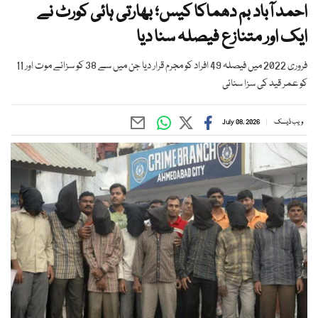
احمد آباد بم دھماکا کیس؛ بھارتی ہائی کورٹ نے
ایک اور متنازع فیصلہ سنا دیا
فروری 2022 میں فیصلہ 49 افراد کو مجرم قرار دیا جن میں سے 38 کو سزائے موت اور 11
کو عمر قید کی سزا سنائی
ویب ڈیسک
July 08, 2026