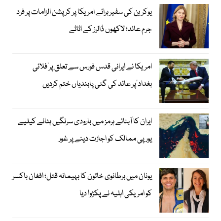
یوکرین کی سفیر برائے امریکا پر کرپشن الزامات پر فرد
جرم عائد؛ لاکھوں ڈالرز کے اثاثے
امریکا نے ایرانی قدس فورس سے تعلق پر’فلائی
بغداد‘پر عائد کی گئی پابندیاں ختم کردیں
ایران کا آبنائے ہرمز میں بارودی سرنگیں ہٹانے کیلیے
یورپی ممالک کو اجازت دینے پر غور
یونان میں برطانوی خاتون کا بہیمانہ قتل؛ افغان باکسر
کو امریکی اہلیہ نے پکڑوا دیا