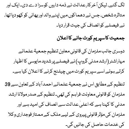
لگ گئے، لیکن آخرکار عدالت نے ذمہ داروں کو سزا دے دی۔ ایک اور
متاثرہ شخص، جس نے دھماکوں میں اپنے والد اور بھائی کو کھو دیا تھا،
نے فیصلے کو انصاف کی جیت قرار دیا۔
جمعیت کا سپریم کورٹ جانے کا اعلان
دوسری جانب ملزمان کی قانونی معاون تنظیم جمعیۃ علمائے
مہاراشٹر (ارشد مدنی گروپ) نے فیصلے پر شدید مایوسی کا اظہار
کرتے ہوئے اسے سپریم کورٹ میں چیلنج کرنے کا اعلان کیا ہے۔
تنظیم کے مطابق اس نے جمعیۃ علمائے احمد آباد کے تعاون سے 39
ملزمان کو قانونی معاونت فراہم کی تھی۔ تنظیم کے صدر مولانا ارشد
مدنی کا کہنا ہے کہ اعلیٰ عدالت سے انصاف کی امید ہے اور
ملزمان کی مؤثر قانونی پیروی کے لیے ملک کے ممتاز فوجداری وکلا
کی خدمات حاصل کی جائیں گی۔