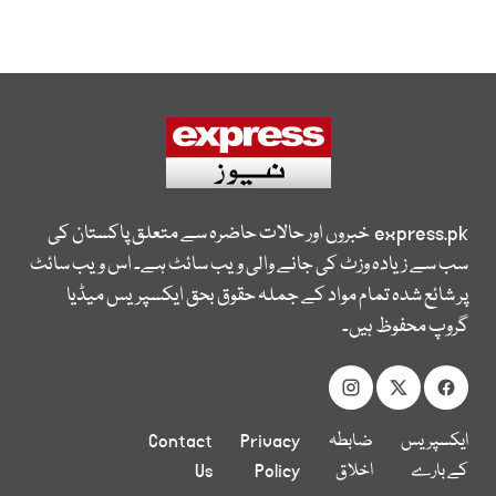
express.pk
خبروں اور حالات حاضرہ سے متعلق پاکستان کی
سب سے زیادہ وزٹ کی جانے والی ویب سائٹ ہے۔ اس ویب سائٹ
پر شائع شدہ تمام مواد کے جملہ حقوق بحق ایکسپریس میڈیا
گروپ محفوظ ہیں۔
ایکسپریس
ضابطہ
Privacy
Contact
کے بارے
اخلاق
Policy
Us