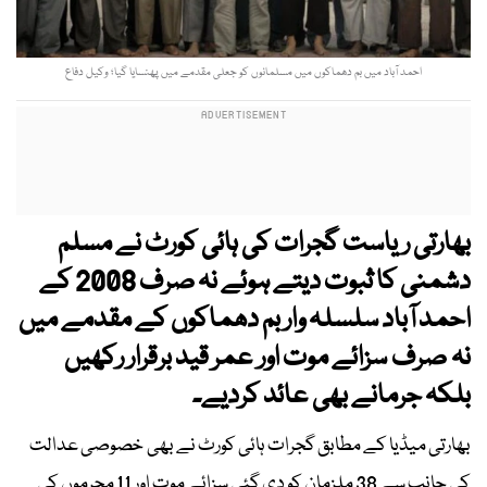
احمد آباد میں بم دھماکوں میں مسلمانوں کو جعلی مقدمے میں پھنسایا گیا؛ وکیل دفاع
بھارتی ریاست گجرات کی ہائی کورٹ نے مسلم
دشمنی کا ثبوت دیتے ہوئے نہ صرف 2008 کے
احمد آباد سلسلہ وار بم دھماکوں کے مقدمے میں
نہ صرف سزائے موت اور عمر قید برقرار رکھیں
بلکہ جرمانے بھی عائد کردیے۔
بھارتی میڈیا کے مطابق گجرات ہائی کورٹ نے بھی خصوصی عدالت
کی جانب سے 38 ملزمان کو دی گئی سزائے موت اور 11 مجرموں کی