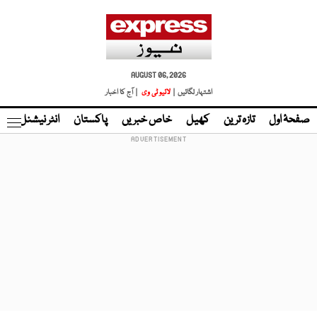
AUGUST 06, 2026
اشتہار لگائیں |
لائیو ٹی وی
| آج کا اخبار
صفحۂ اول
تازہ ترین
کھیل
خاص خبریں
پاکستان
انٹر نیشنل
ٹا