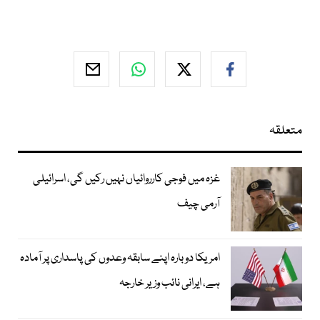
متعلقہ
غزہ میں فوجی کارروائیاں نہیں رکیں گی، اسرائیلی
آرمی چیف
امریکا دوبارہ اپنے سابقہ وعدوں کی پاسداری پر آمادہ
ہے، ایرانی نائب وزیر خارجہ