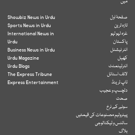
میں
صفحۂ اول
Showbiz News in Urdu
تازہ ترین
Sports News in Urdu
غزہ لہو لہو
International News in
پاکستان
Urdu
انٹر نیشنل
Business News in Urdu
کھیل
Urdu Magazine
انٹرٹینمنٹ
Urdu Blogs
لائف اسٹائل
The Express Tribune
ٹاپ ٹرینڈ
Express Entertainment
دلچسپ و عجیب
صحت
سونے کے نرخ
پیٹرولیم مصنوعات کی قیمتیں
سائنس و ٹیکنالوجی
بلاگ