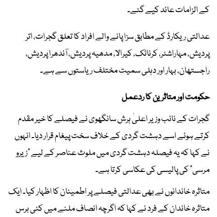
کے الزامات عائد کیے گئے۔
عدالتی ریکارڈ کے مطابق سزا پانے والے افراد کا تعلق گجرات، اتر
پردیش، مہاراشٹر، کرناٹک، کیرالا، مدھیہ پردیش، آندھرا پردیش،
راجستھان، بہار اور دہلی سمیت مختلف ریاستوں سے ہے۔
حکومت اور متاثرین کا ردعمل
گجرات کے نائب وزیر اعلیٰ ہرش سانگھوی نے فیصلے کا خیر مقدم
کرتے ہوئے اسے دہشت گردی کے خلاف سخت پیغام قرار دیا۔ انہوں
نے کہا کہ یہ فیصلہ دہشت گردی میں ملوث عناصر کے لیے "زیرو
مرسی" کی پالیسی کی عکاسی کرتا ہے۔
متاثرہ خاندانوں نے بھی عدالتی فیصلے پر اطمینان کا اظہار کیا۔ ایک
متاثرہ خاندان کے فرد نے کہا کہ اگرچہ انصاف ملنے میں کئی برس