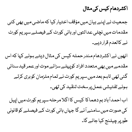
اکشردھام کیس کی مثال
جمعیت نے اپنے بیان میں مؤقف اختیار کیا کہ ماضی میں بھی کئی
مقدمات میں نچلی عدالتوں اور ہائی کورٹ کے فیصلے سپریم کورٹ
نے کالعدم قرار دیے۔
انھوں نے اکشردھام مندر حملہ کیس کی مثال دیتے ہوئے کہا کہ اس
مقدمے میں بھی متعدد افراد کو پہلے سزائے موت اور عمر قید سنائی
گئی تھی تاہم بعد میں سپریم کورٹ نے تمام ملزمان کو بری کرتے
ہوئے تفتیشی عمل پر سخت تنقید کی تھی۔
اب احمد آباد بم دھماکا کیس کا اگلا مرحلہ سپریم کورٹ میں اپیل
کی صورت میں سامنے آئے گا جہاں ہائی کورٹ کے فیصلے کو قانونی
طور پر چیلنج کیا جائے گا۔