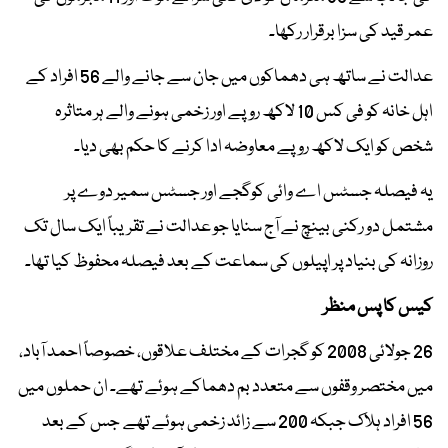
عمر قید کی سزا برقرار رکھا۔
عدالت نے ساتھ ہی دھماکوں میں جان سے جانے والے 56 افراد کے
اہل خانہ کو فی کس 10 لاکھ روپے اور زخمی ہونے والے ہر متاثرہ
شخص کو ایک لاکھ روپے معاوضہ ادا کرنے کا حکم بھی دیا۔
یہ فیصلہ جسٹس اے وائی کوگجے اور جسٹس سمیر دوے پر
مشتمل دو رکنی بینچ نے آج سنایا جو عدالت نے تقریباً ایک سال تک
روزانہ کی بنیاد پر اپیلوں کی سماعت کے بعد فیصلہ محفوظ کیا تھا۔
کیس کا پس منظر
26 جولائی 2008 کو گجرات کے مختلف علاقوں، خصوصاً احمد آباد،
میں مختصر وقفوں سے متعدد بم دھماکے ہوئے تھے۔ ان حملوں میں
56 افراد ہلاک جبکہ 200 سے زائد زخمی ہوئے تھے جس کے بعد