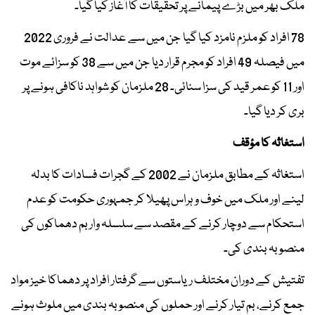
ملک بھر میں بڑے پیمانے پر تحقیقات کا آغاز کیا گیا۔
78 افراد کو ملزم نامزد کیا گیا جن میں سے عدالت نے فروری 2022
میں فیصلہ 49 افراد کو مجرم قرار دیا جن میں سے 38 کو سزائے موت
اور 11 کو عمر قید کی سزا سنائی۔ 28 ملزمان کو شواہد ناکافی ہونے پر
بری کر دیا گیا۔
استغاثہ کا مؤقف
استغاثہ کے مطابق ملزمان نے 2002 کے گجرات فسادات کا بدلہ
لینے اور ملک میں خوف و ہراس پھیلا کر جمہوری حکومت کو عدم
استحکام سے دوچار کرنے کے مقصد سے سلسلہ وار بم دھماکوں کی
منصوبہ بندی کی۔
تفتیش کے دوران مختلف ریاستوں سے گرفتار افراد پر دھماکا خیز مواد
جمع کرنے، بم تیار کرنے اور حملوں کی منصوبہ بندی میں ملوث ہونے