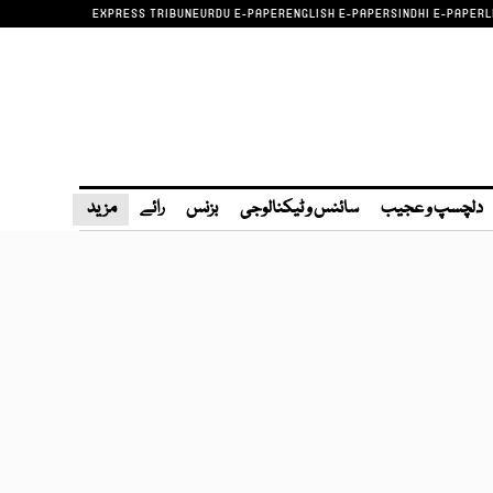
EXPRESS TRIBUNE
URDU E-PAPER
ENGLISH E-PAPER
SINDHI E-PAPER
L
دلچسپ و عجیب
سائنس و ٹیکنالوجی
بزنس
رائے
مزید