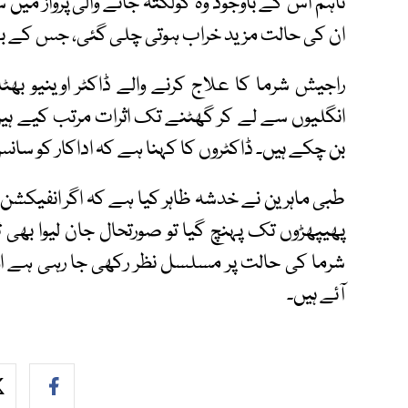
تاہم اس کے باوجود وہ کولکتہ جانے والی پرواز میں سوار
ان کی حالت مزید خراب ہوتی چلی گئی، جس کے بعد ا
راجیش شرما کا علاج کرنے والے ڈاکٹر اوینیو بھٹ
انگلیوں سے لے کر گھٹنے تک اثرات مرتب کیے ہیں
بن چکے ہیں۔ ڈاکٹروں کا کہنا ہے کہ اداکار کو سان
طبی ماہرین نے خدشہ ظاہر کیا ہے کہ اگر انفیکشن ک
پھیپھڑوں تک پہنچ گیا تو صورتحال جان لیوا بھی
شرما کی حالت پر مسلسل نظر رکھی جا رہی ہے اور
آئے ہیں۔