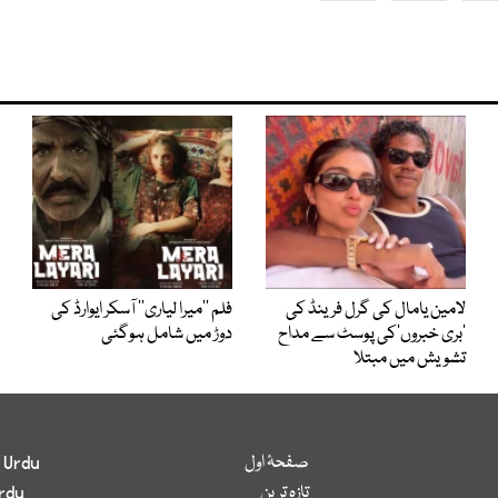
لامین یامال کی گرل فرینڈ کی
فلم ’’میرا لیاری‘‘ آسکر ایوارڈ کی
’بری خبروں‘کی پوسٹ سے مداح
دوڑ میں شامل ہوگئی
تشویش میں مبتلا
صفحۂ اول
 Urdu
تازہ ترین
rdu