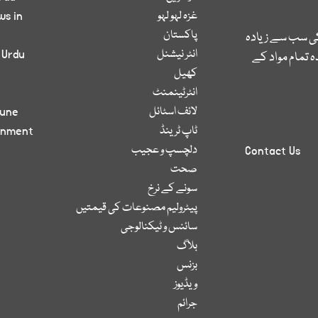
غزہ لہو لہو
ws in
پاکستان
کی سب سے زیادہ
انٹر نیشنل
 Urdu
 تمام مواد کے
کھیل
انٹرٹینمنٹ
لائف اسٹائل
bune
ٹاپ ٹرینڈ
inment
دلچسپ و عجیب
Contact Us
صحت
سونے کے نرخ
پیٹرولیم مصنوعات کی قیمتیں
سائنس و ٹیکنالوجی
بلاگ
بزنس
ویڈیوز
جرائم