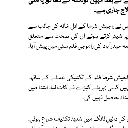
کے بعد انہیں کولکتہ کے ڈھاکوریا منی
علاج جاری ہے۔
رجی نے راجیش شرما کے اہلِ خانہ کی جانب سے
پر شیئر کرتے ہوئے ان کی صحت سے متعلق
قعہ حیدرآباد کی راموجی فلم سٹی میں پیش آیا،
راجیش شرما فلم کے تکنیکی عملے کے ساتھ
یں کسی زہریلے کیڑے نے کاٹ لیا۔ ابتدا میں
مداد حاصل نہیں کی۔
 ان کی دائیں ٹانگ میں شدید تکلیف شروع ہوئی،