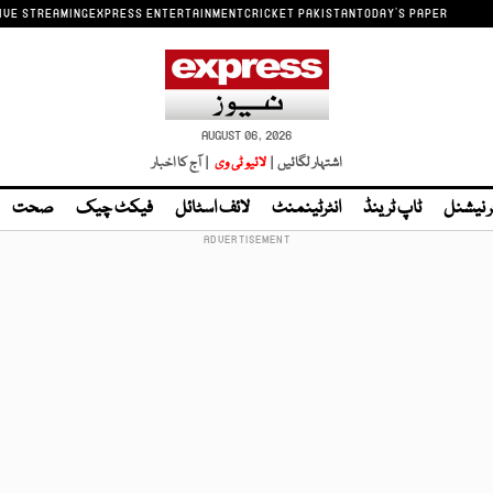
IVE STREAMING
EXPRESS ENTERTAINMENT
CRICKET PAKISTAN
TODAY'S PAPER
AUGUST 06, 2026
اشتہار لگائیں |
لائیو ٹی وی
| آج کا اخبار
ر نیشنل
ٹاپ ٹرینڈ
انٹرٹینمنٹ
لائف اسٹائل
فیکٹ چیک
صحت