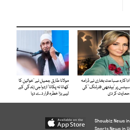
اداکارہ صباحت بخاری نے ڈرامہ
مولانا طارق جمیل نے ’خواتین کا
سیٹس پر ’ہیلتھی فلرٹنگ‘ کی
کھانا نہ پکانا‘ ازدواجی زندگی کے
حمایت کر دی
لیے بڑا خطرہ قرار دے دیا
Showbiz News in
Sports News in U