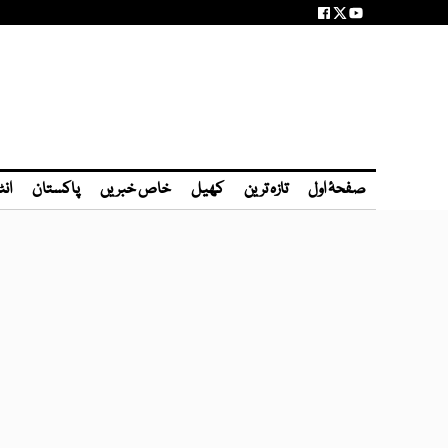
صفحۂ اول
تازہ ترین
کھیل
خاص خبریں
پاکستان
انٹ