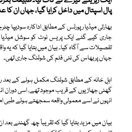
ایک زہریلے کیڑے نے کاٹ لیا۔ طبیعت بگڑنے 
پال اسپتال میں داخل کرایا گیا، جہاں ان کا 
بھارتی میڈیا رپورٹس کے مطابق اداکارہ سودیپا چٹ
جاری کیے گئے ایک پریس نوٹ کو سوشل میڈیا 
تفصیلات سے آگاہ کیا۔ بیان میں بتایا گیا کہ یہ وا
جہاں پربھاس کی نئی فلم کی شوٹنگ جاری تھی۔
اہلِ خانہ کے مطابق شوٹنگ مکمل ہونے کے بعد 
گھنی جھاڑیوں کے قریب موجود تھے، اسی دوران انہ
انہوں نے اسے معمولی واقعہ سمجھتے ہوئے طبی ا
بیان میں مزید بتایا گیا کہ تقریباً چھ گھنٹے بعد