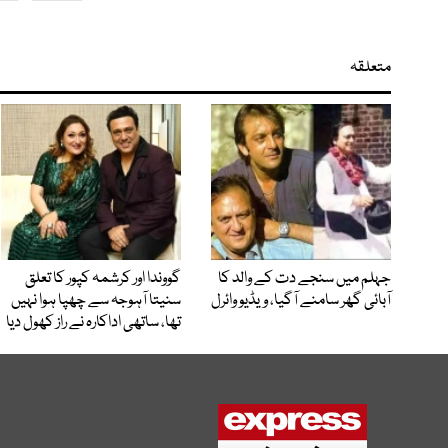
متعلقہ
جہلم میں سنجے دت کے والد کا
گووندا اور کرشمہ کپور کا تعلق
آبائی گھر سامنے آگیا، ویڈیو وائرل
سنیتا آہوجہ سے چھپا ہوا نہیں
تھا، ساتھی اداکارہ نے راز کھول دیا