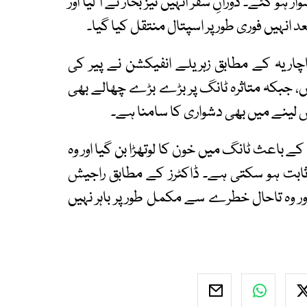
 ہو گئے۔ دورانِ سفر انہیں تیز بخار نے آ لیا اور
نہیں فوری طور پر اسپتال منتقل کیا گیا۔
اچاریہ کے مطابق زہریلے انفیکشن نے پیر کی
، جبکہ متاثرہ ٹانگ پر بڑے بڑے چھالے بھی
س لینے میں بھی دشواری کا سامنا ہے۔
ے باعث ٹانگ میں خون کا لوتھڑا بن گیا اور وہ
 ثابت ہو سکتی ہے۔ ڈاکٹرز کے مطابق راجیش
 وہ تاحال خطرے سے مکمل طور پر باہر نہیں