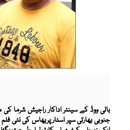
بالی ووڈ کے سینئر اداکار راجیش شرما
جنوبی بھارتی سپر اسٹار پربھاس کی نئی فلم 