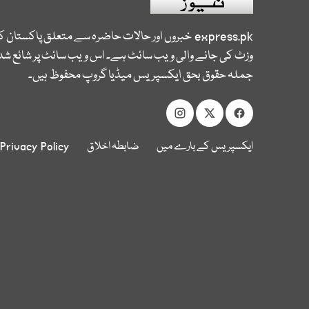
express.pk
خبروں اور حالات حاضرہ سے متعلق پاکستان 
وزٹ کی جانے والی ویب سائٹ ہے۔ اس ویب سائٹ پر شائع شدہ
جملہ حقوق بحق ایکسپریس میڈیا گروپ محفوظ ہیں۔
ایکسپریس کے بارے میں
ضابطہ اخلاق
Privacy Policy