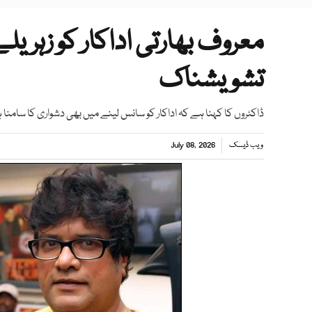
معروف بھارتی اداکار کو زہری
تشویشناک
ڈاکٹروں کا کہنا ہے کہ اداکار کو سانس لینے میں بھی دشواری کا سامن
ویب ڈیسک
July 08, 2026