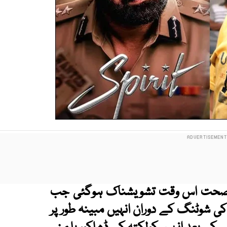
 کی صحت اس وقت تشویشناک ہوگئی جب
کی شوٹنگ کے دوران انہیں مبینہ طور پر