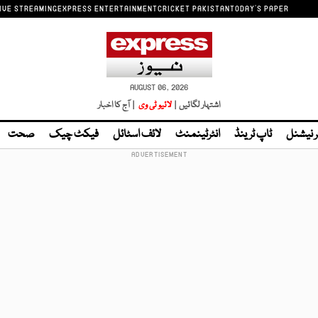
IVE STREAMING
EXPRESS ENTERTAINMENT
CRICKET PAKISTAN
TODAY'S PAPER
AUGUST 06, 2026
اشتہار لگائیں |
لائیو ٹی وی
| آج کا اخبار
ر نیشنل
ٹاپ ٹرینڈ
انٹرٹینمنٹ
لائف اسٹائل
فیکٹ چیک
صحت