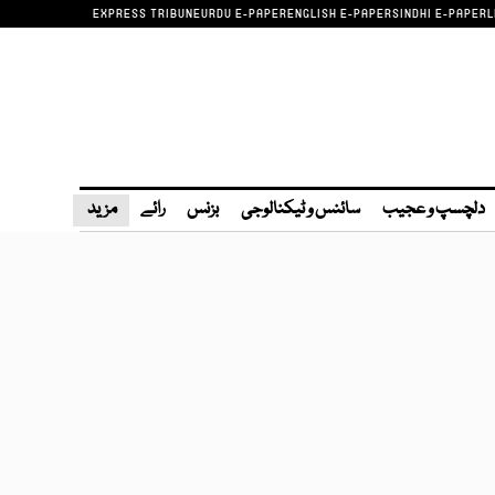
EXPRESS TRIBUNE
URDU E-PAPER
ENGLISH E-PAPER
SINDHI E-PAPER
L
دلچسپ و عجیب
سائنس و ٹیکنالوجی
بزنس
رائے
مزید