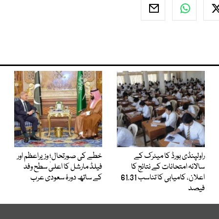
راولپنڈی بورڈ کا میٹرک کے
خطے کی صورتحال؛ وزیراعظم اور
سالانہ امتحانات کے نتائج کا
فیلڈ مارشل کا اعلیٰ سطح وفد
اعلان، کامیابی کا تناسب 61.31
کے ساتھ دورۂ سعودی عرب
فیصد