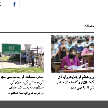
متعلقہ
وزیراعظم کی ہدایت پر ایم ڈی
صدرِ مملکت کی جانب سے ججز
کیٹ 2026 کا امتحان ملتوی،
کی تعیناتی کی سمری کی
نئی تاریخ بھی مقرر
منظوری نہ دینے کے خلاف
درخواست پر فیصلہ محفوظ