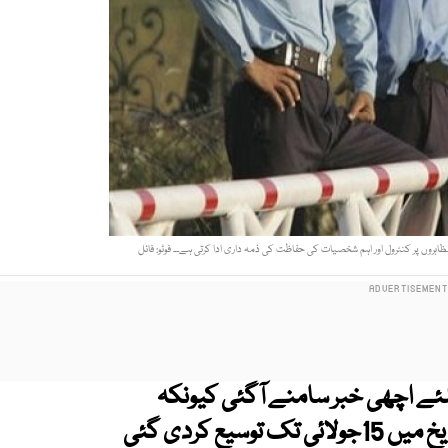
اہروں پر کنٹرول اور اہم شخصیات کی حفاظت کی ذمہ داری ادا کرتی ہے۔۔ فوٹو: فائل
ے اچھی خبر سامنے آگئی کیونکہ
ملازمت کیلیے درخواستیں جمع کرانے کی تاریخ میں 15جولائی تک توسیع کردی گئی