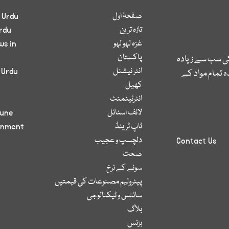
صفحۂ اول
 Urdu
تازہ ترین
rdu
غزہ لہو لہو
ws in
پاکستان
کی سب سے زیادہ
انٹر نیشنل
 Urdu
 تمام مواد کے
کھیل
انٹرٹینمنٹ
لائف اسٹائل
bune
ٹاپ ٹرینڈ
inment
دلچسپ و عجیب
Contact Us
صحت
سونے کے نرخ
پیٹرولیم مصنوعات کی قیمتیں
سائنس و ٹیکنالوجی
بلاگ
بزنس