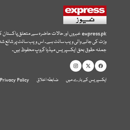
express.pk
خبروں اور حالات حاضرہ سے متعلق پاکستان 
وزٹ کی جانے والی ویب سائٹ ہے۔ اس ویب سائٹ پر شائع شدہ
جملہ حقوق بحق ایکسپریس میڈیا گروپ محفوظ ہیں۔
ایکسپریس کے بارے میں
ضابطہ اخلاق
Privacy Policy