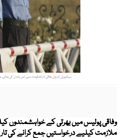
سیکیورٹی ڈویژن وفاقی دارالحکومت میں امن وامان کی بحالی، مظ
وفاقی پولیس میں بھرتی کے خواہشمندوں کیلئ