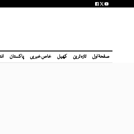
صفحۂ اول
تازہ ترین
کھیل
خاص خبریں
پاکستان
انٹ