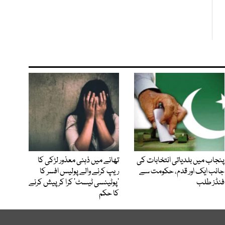
پنجاب میں بلدیاتی انتخابات کی
تھانے میں ذہنی معذور لڑکی کا
جانب ایک اور قدم، حکومت سے
ریپ کرنے والے پولیس افسر کا
فنڈز طلب
’پوٹینسی ٹیسٹ‘ کرا کر پیش کرنے
کا حکم