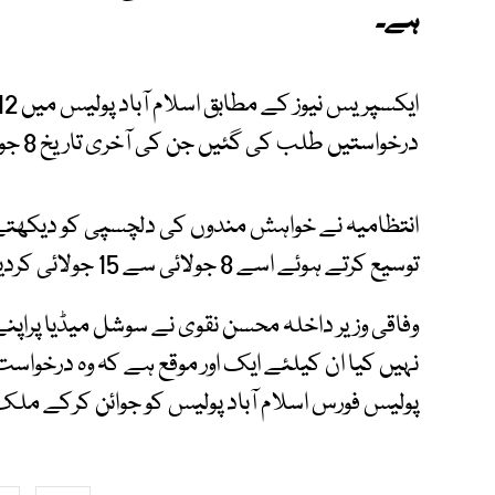
ہے۔
درخواستیں طلب کی گئیں جن کی آخری تاریخ 8 جولائی رکھی گئی تھی۔
انتظامیہ نے خواہش مندوں کی دلچسپی کو دیکھتے
توسیع کرتے ہوئے اسے 8 جولائی سے 15 جولائی کردیا ہے۔
وفاقی وزیر داخلہ محسن نقوی نے سوشل میڈیا پراپنے 
نہیں کیا ان کیلئے ایک اور موقع ہے کہ وہ درخواس
پولیس فورس اسلام آباد پولیس کو جوائن کرکے ملک 