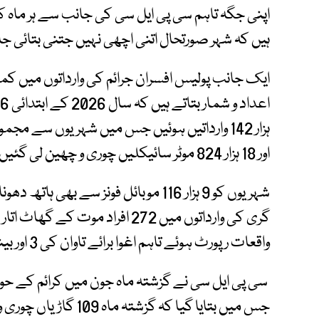
اپنی جگہ تاہم سی پی ایل سی کی جانب سے ہر ماہ کر
ہیں کہ شہر صورتحال اتنی اچھی نہیں جتنی بتائی ج
ایک جانب پولیس افسران جرائم کی وارداتوں میں ک
اور 18 ہزار 824 موٹر سائیکلیں چوری و چھین لی گئیں۔
شہریوں کو 9 ہزار 116 موبائل فونز سے 
واقعات رپورٹ ہوئے تاہم اغوا برائے تاوان کی 3 اور بینک ڈکیتی کا صرف ایک واقعہ رپورٹ ہوا۔
سی پی ایل سی نے گزشتہ ماہ جون میں کرائم کے حو