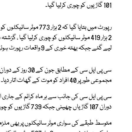
101 گاڑیوں کو چوری کرلیا گیا۔
لیے گئے جبکہ بھتہ خوری کے 9 واقعات رپورٹ ہوئے۔
سی پی ایل سی کے مطا
مجموعی طور پر 40 افراد کو موت کے گھاٹ اتار دیا۔
دوران 107 گاڑیاں چھینی جبکہ 739 گاڑیوں کو چوری کرلیا گیا۔