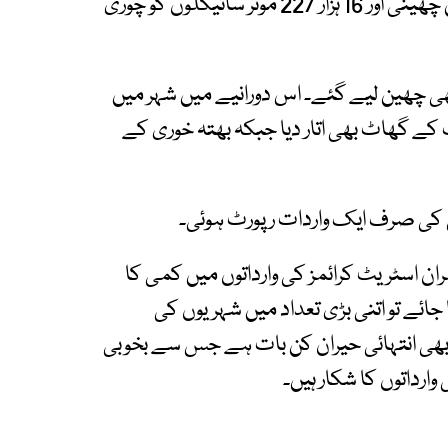
ماہ کے دوران شہریوں سے 2 ہزار 597 موٹر سائیکلیں چھینی اور 16 ہزار 227 موٹر سائیکلوں کو چوری
وران 9 ہزار 116 موبائل فونز بھی چھین لیے گئے۔ اس دورانیے میں شہر میں
ارداتوں میں 272 افراد کو موت کے گھاٹ بھی اتار دیا جبکہ بھتہ خوری کے
ن اسٹریٹ کرائمز کی وارداتوں میں کمی کا
ائے تو اتنی بڑی تعداد میں شہریوں کی
انا بھی انتہائی حیران کن بات ہے جس سے بخوبی
وارداتوں کا شکار ہیں۔