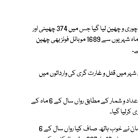
رپورٹ میں بتایا گیا کہ 2 ہزار 773 موٹر سائیکلوں کو چوری و چھین لیا گیا جس میں 374 چھینی اور
2 ہزار 419 موٹر سائیکلوں کو چوری کرلیا گیا ، گزشتہ ماہ شہریوں سے 1689 موبائل فونز بھی چھین
بق جون کے 30 روز کے دوران شہر میں قتل و غارت گری کی وارداتوں میں
سی پی ایل سی کی جانب سے ہر ماہ کرائم کے جاری اعداد و شمار کے مطابق رواں سال کے 6 ماہ کے
متوسط طبقے کی سواری موٹر سائیکلوں پر بھی ملزمان نے خوب ہاتھ صاف کیا رواں سال کے 6