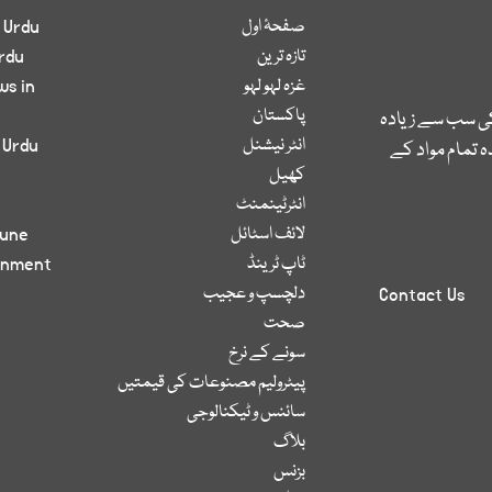
صفحۂ اول
 Urdu
تازہ ترین
rdu
غزہ لہو لہو
ws in
پاکستان
کی سب سے زیادہ
انٹر نیشنل
 Urdu
 تمام مواد کے
کھیل
انٹرٹینمنٹ
لائف اسٹائل
bune
ٹاپ ٹرینڈ
inment
دلچسپ و عجیب
Contact Us
صحت
سونے کے نرخ
پیٹرولیم مصنوعات کی قیمتیں
سائنس و ٹیکنالوجی
بلاگ
بزنس