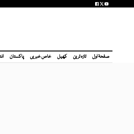
صفحۂ اول
تازہ ترین
کھیل
خاص خبریں
پاکستان
انٹ