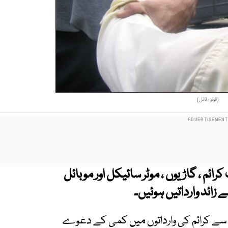
(فوٹو : فائل)
سٹریٹ کرائم ، گاڑیوں ، موٹر سائیکل اور موبائل
سے کرائم کی وارداتوں میں کمی کے دعوے