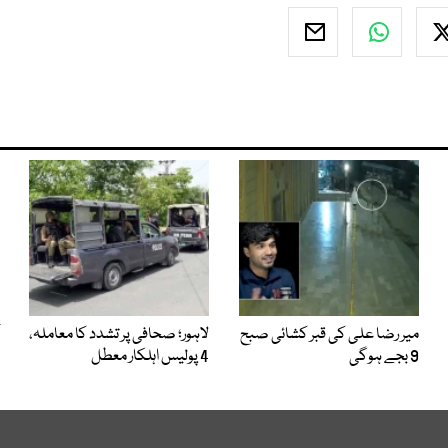
میر رضا علی کی قبر کشائی صبح
لاہور؛ صحافی پر تشدد کا معاملہ،
9 بجے ہوگی
4 پولیس اہلکار معطل