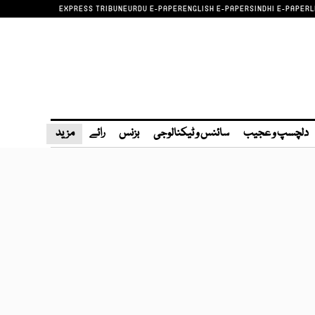
EXPRESS TRIBUNE
URDU E-PAPER
ENGLISH E-PAPER
SINDHI E-PAPER
L
دلچسپ و عجیب
سائنس و ٹیکنالوجی
بزنس
رائے
مزید