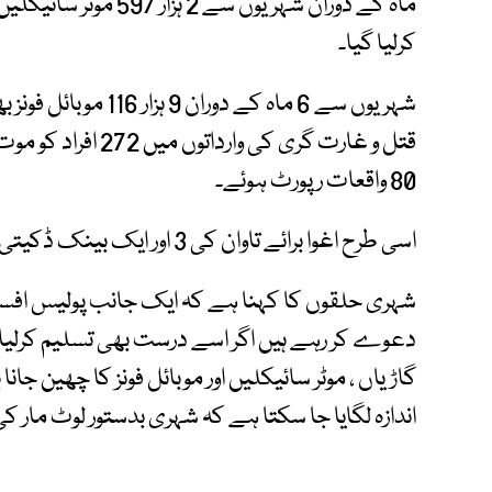
کرلیا گیا۔
شہریوں سے 6 ماہ کے د
قتل و غارت گری کی و
80 واقعات رپورٹ ہوئے۔
اسی طرح اغوا برائے تاوان کی 3 اور ایک بینک ڈکیتی کی صرف ایک واردات رپورٹ ہوئی۔
شہری حلقوں کا کہنا ہے کہ ایک جانب پولیس افسرا
دعوے کر رہے ہیں اگر اسے درست بھی تسلیم کرلیا ج
گاڑیاں ، موٹر سائیکلیں اور موبائل فونز کا چھین ج
اندازہ لگایا جا سکتا ہے کہ شہری بدستور لوٹ مار کی 