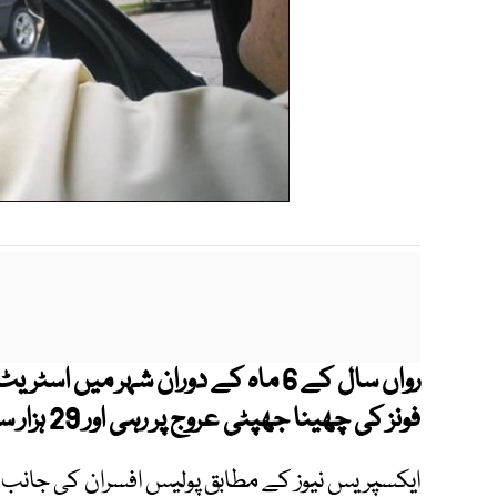
رواں سال کے 6 ماہ کے دوران شہر میں ا
فونز کی چھینا جھپٹی عروج پر رہی اور 29 ہزار سے زائد وارداتیں ہوئیں۔
ایکسپریس نیوز کے مطابق پولیس افسران کی جانب 