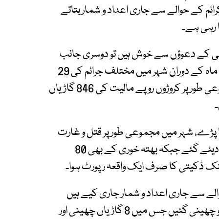
ائم کے حوالے سے جاری اعداد و شمار بتاتے
ا رہی ہے۔
می کے دعوؤں سے خوش ہیں تو دوسری جانب
اعداد و شمار بتاتے ہیں کہ سال 2026 کے ابتدائی 6 ماہ کے دوران شہر میں مختلف جرائم کی 29
ہزار 142 وارداتیں ہوئیں جس میں شہریوں سے مجموعی طور پر کروڑوں روپے مالیت کی 846 گاڑیاں
بھی ہاتھ دھونا پڑے، شہر میں مجموعی طور پر قتل و غارت
گری کی وارداتوں میں 272 افراد موت کے گھاٹ اتار دیئے گئے جبکہ بھتہ خوری کے بھی 80
الے سے جاری اعداد و شمار جاری کیے ہیں
جس میں بتایا گیا کہ گزشتہ ماہ 109 گاڑیاں چوری و چھینی گئیں جس میں 8 گاڑیاں چھینی اور