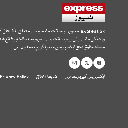
express.pk
خبروں اور حالات حاضرہ سے متعلق پاکستان 
وزٹ کی جانے والی ویب سائٹ ہے۔ اس ویب سائٹ پر شائع شدہ
جملہ حقوق بحق ایکسپریس میڈیا گروپ محفوظ ہیں۔
ایکسپریس کے بارے میں
ضابطہ اخلاق
Privacy Policy