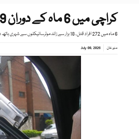
کراچی میں 6 ماہ کے دوران 29 ہزار سے زائد جرائم کی وارداتیں
6 ماہ میں 272 افراد قتل، 18 ہزار سے زائد موٹرسائیکلوں سے شہری ہاتھ دھو بیٹھے، بھتہ خوری کے 80 واقعات رپورٹ ہوئے
منور خان
July 08, 2026