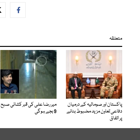
متعلقہ
پاکستان اور صومالیہ کے درمیان
میر رضا علی کی قبر کشائی صبح
دفاعی تعاون مزید مضبوط بنانے
9 بجے ہوگی
پر اتفاق