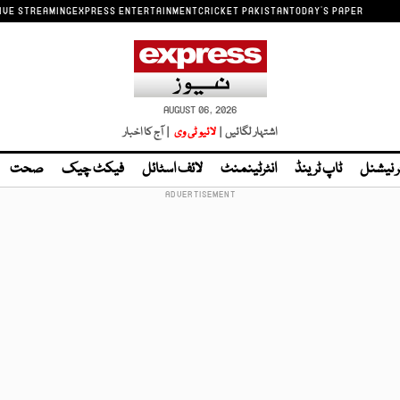
IVE STREAMING
EXPRESS ENTERTAINMENT
CRICKET PAKISTAN
TODAY'S PAPER
AUGUST 06, 2026
اشتہار لگائیں |
لائیو ٹی وی
| آج کا اخبار
ر نیشنل
ٹاپ ٹرینڈ
انٹرٹینمنٹ
لائف اسٹائل
فیکٹ چیک
صحت