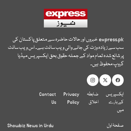
express.pk
خبروں اور حالات حاضرہ سے متعلق پاکستان کی
سب سے زیادہ وزٹ کی جانے والی ویب سائٹ ہے۔ اس ویب سائٹ
پر شائع شدہ تمام مواد کے جملہ حقوق بحق ایکسپریس میڈیا
گروپ محفوظ ہیں۔
ایکسپریس
ضابطہ
Privacy
Contact
کے بارے
اخلاق
Policy
Us
میں
صفحۂ اول
Showbiz News in Urdu