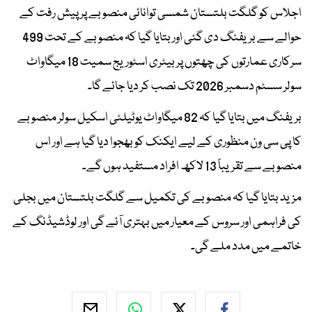
اجلاس کو گلگت بلتستان شمسی توانائی منصوبے پر پیش رفت کے
حوالے سے بریفنگ دی گئی اور بتایا گیا کہ منصوبے کے تحت 499
سرکاری عمارتوں کی چھتوں پر بیٹری اسٹوریج سمیت 18 میگاواٹ
سولر سسٹم دسمبر 2026 تک نصب کر دیا جائے گا۔
بریفنگ میں بتایا گیا کہ 82 میگاواٹ یوٹیلٹی اسکیل سولر منصوبے
کا پی سی ون منظوری کے لیے ایکنک کو بھجوا دیا گیا ہے اور اس
منصوبے سے تقریباً 13 لاکھ افراد مستفید ہوں گے۔
مزید بتایا گیا کہ منصوبے کی تکمیل سے گلگت بلتستان میں بجلی
کی فراہمی اور سروس کے معیار میں بہتری آئے گی اور لوڈشیڈنگ کے
خاتمے میں مدد ملے گی۔