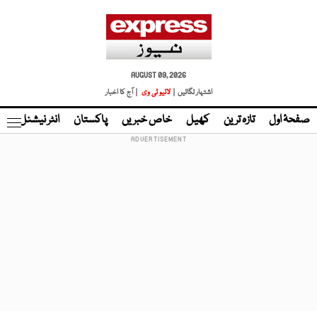
AUGUST 09, 2026
اشتہار لگائیں |
لائیو ٹی وی
| آج کا اخبار
صفحۂ اول
تازہ ترین
کھیل
خاص خبریں
پاکستان
انٹر نیشنل
ٹا