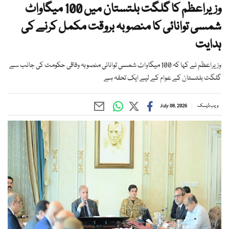
وزیراعظم کا گلگت بلتستان میں 100 میگاواٹ
شمسی توانائی کا منصوبہ بروقت مکمل کرنے کی
ہدایت
وزیراعظم نے کہا کہ 100 میگاواٹ شمسی توانائی منصوبہ وفاقی حکومت کی جانب سے
گلگت بلتستان کے عوام کے لیے ایک تحفہ ہے
ویب ڈیسک
July 08, 2026