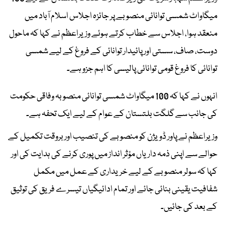
میگاواٹ شمسی توانائی منصوبے پر جائزہ اجلاس اسلام آباد میں
منعقد ہوا، اجلاس سے خطاب کرتے ہوئے وزیراعظم نے کہا کہ ماحول
دوست، صاف، سستی اور پائیدار توانائی کے فروغ کے لیے شمسی
توانائی کا فروغ قومی توانائی پالیسی کا اہم جزو ہے۔
انہوں نے کہا کہ 100 میگاواٹ شمسی توانائی منصوبہ وفاقی حکومت
کی جانب سے گلگت بلتستان کے عوام کے لیے ایک تحفہ ہے۔
وزیراعظم نے پاور ڈویژن کو منصوبے کی تنصیب اور بروقت تکمیل کے
حوالے سے اپنی ذمہ داریاں مؤثر انداز میں پوری کرنے کی ہدایت کی اور
کہا کہ سولر منصوبے کے لیے خریداری کے عمل میں مکمل
شفافیت یقینی بنائی جائے اور تمام ادائیگیاں تیسرے فریق کی توثیق
کے بعد کی جائیں۔