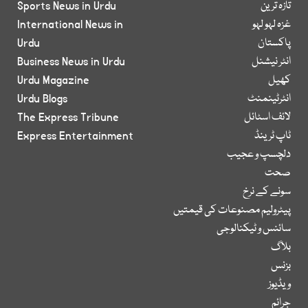
تازہ ترین
Sports News in Urdu
غزہ لہو لہو
International News in
پاکستان
Urdu
انٹر نیشنل
Business News in Urdu
کھیل
Urdu Magazine
انٹرٹینمنٹ
Urdu Blogs
لائف اسٹائل
The Express Tribune
ٹاپ ٹرینڈ
Express Entertainment
دلچسپ و عجیب
صحت
سونے کے نرخ
پیٹرولیم مصنوعات کی قیمتیں
سائنس و ٹیکنالوجی
بلاگ
بزنس
ویڈیوز
جرائم