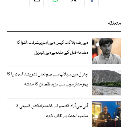
متعلقہ
میر رضا ہلاکت کیس میں اہم پیشرفت، اغوا کا
مقدمہ قتل کے مقدمے میں تبدیل
چترال میں سیلاب سے صورتحال تشویشناک، دریا کا
بہاؤ متاثر ہونے سے مزید نقصان کا خدشہ
آئی جی آزاد کشمیر نے کالعدم ایکشن کمیٹی کا
مذموم ایجنڈا بے نقاب کردیا