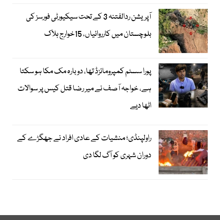
آپریشن ردالفتنہ 3 کے تحت سیکیورٹی فورسز کی
بلوچستان میں کارروائیاں، 15خوارج ہلاک
پورا سسٹم کمپرومائزڈ تھا، دوبارہ مک مکا ہو سکتا
ہے، خواجہ آصف نے میر رضا قتل کیس پر سوالات
اٹھا دیے
راولپنڈی؛ منشیات کے عادی افراد نے جھگڑے کے
دوران شہری کو آگ لگا دی