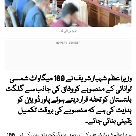
فوٹو: پی آئی ڈی
وزیراعظم شہباز شریف نے 100 میگاواٹ شمسی
توانائی کے منصوبے کو وفاق کی جانب سے گلگت
بلتستان کو تحفہ قرار دیتے ہوئے پاور ڈویژن کو
ہدایت کی ہے کہ منصوبے کی بروقت تکمیل
یقینی بنائی جائے۔
وزیراعظم شہباز شریف کی زیر صدارت گلگت بلتستان کے لیے 100