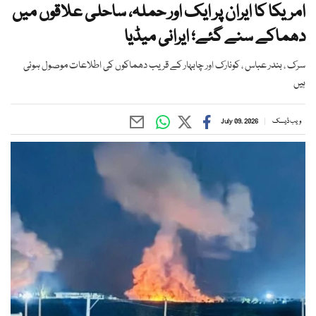
امریکا کا ایران پر ایک اور حملہ، ساحلی علاقوں میں
دھماکے سنے گئے؛ ایرانی میڈیا
سرک ، بندر عباس ، کونارک اور چابہار کے قریب دھماکوں کی اطلاعات موصول ہوئی
ہیں
ویب ڈیسک
July 09, 2026