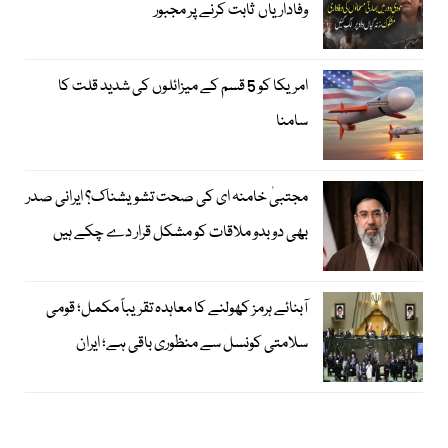
وفاداریاں ثابت کرنے پر مجبور
امریکا کو 5 قسم کے میزائلوں کی شدید قلت کا
سامنا
مجتبیٰ خامنہ ای کی صحت تشویشناک؟ ایرانی صدر
بھی دوبدو ملاقات کو مشکل قرار دے چکے ہیں
آبنائے ہرمز کھولنے کا معاہدہ تقریباً مکمل؛ قومی
سلامتی کونسل سے منظوری باقی ہے؛ ایران