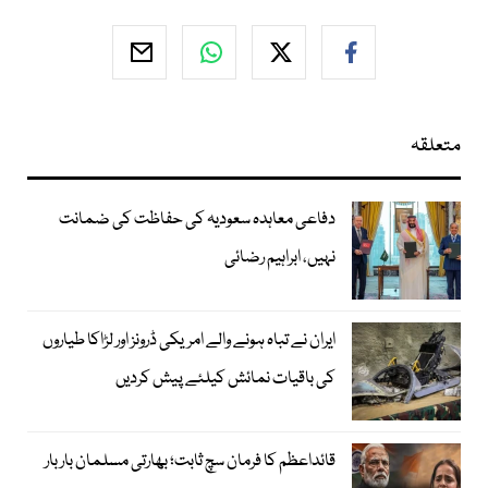
متعلقہ
دفاعی معاہدہ سعودیہ کی حفاظت کی ضمانت
نہیں، ابراہیم رضائی
ایران نے تباہ ہونے والے امریکی ڈرونز اور لڑاکا طیاروں
کی باقیات نمائش کیلئے پیش کردیں
قائداعظم کا فرمان سچ ثابت؛ بھارتی مسلمان بار بار