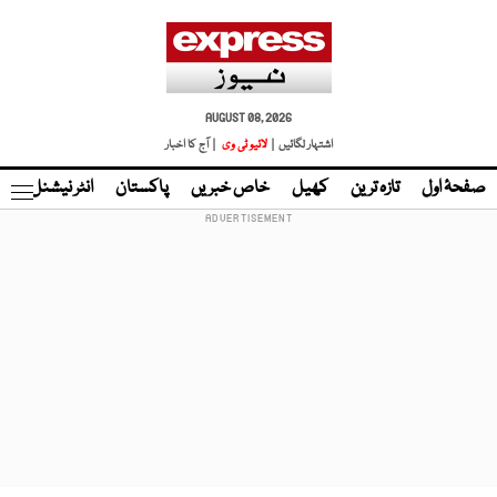
AUGUST 08, 2026
اشتہار لگائیں |
لائیو ٹی وی
| آج کا اخبار
صفحۂ اول
تازہ ترین
کھیل
خاص خبریں
پاکستان
انٹر نیشنل
ٹا