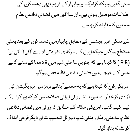
سنی گئیں جبکہ کونارک اور چابہار کے قریب بھی دھماکوں کی
اطلاعات موصول ہوئی ہیں۔ ان علاقوں میں فضائی دفاعی نظام
حملوں کا مقابلہ کر رہا ہے۔
غیرملکی خبر ایجنسی کے مطابق چابہار میں دھماکوں کے بعد بجلی
منقطع ہوگئی جبکہ ایران کے سرکاری نشریاتی ادارے 'آئی آر آئی بی'
(IRIB) کا کہنا ہے کہ جنوبی ساحلی شہر میں 8 دھماکے سنے گئے
جس کے نتیجے میں فضائی دفاعی نظام فعال ہو گیا۔
امریکی فوج کا کہنا ہے کہ یہ حملے آبنائے ہرمز میں نیویگیشن کی
آزادی کو خطرے میں ڈالنے والی ایرانی صلاحیتوں کو کمزور کرنے کے
لیے کیے گئے۔ امریکی حکام کے مطابق کارروائی میں فضائی دفاعی
نظام، ساحلی ریڈار، اینٹی شپ میزائل تنصیبات اور دیگر فوجی اہداف
کو نشانہ بنایا گیا۔