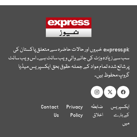
express.pk
خبروں اور حالات حاضرہ سے متعلق پاکستان کی
سب سے زیادہ وزٹ کی جانے والی ویب سائٹ ہے۔ اس ویب سائٹ
پر شائع شدہ تمام مواد کے جملہ حقوق بحق ایکسپریس میڈیا
گروپ محفوظ ہیں۔
ایکسپریس
ضابطہ
Privacy
Contact
کے بارے
اخلاق
Policy
Us
میں