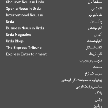
صفحۂ اول
Showbiz News in Urdu
تازہ ترین
Sports News in Urdu
غزہ لہو لہو
International News in
پاکستان
Urdu
انٹر نیشنل
Business News in Urdu
کھیل
Urdu Magazine
انٹرٹینمنٹ
Urdu Blogs
لائف اسٹائل
The Express Tribune
ٹاپ ٹرینڈ
Express Entertainment
دلچسپ و عجیب
صحت
سونے کے نرخ
پیٹرولیم مصنوعات کی قیمتیں
سائنس و ٹیکنالوجی
بلاگ
بزنس
ویڈیوز