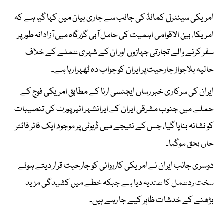
امریکی سینٹرل کمانڈ کی جانب سے جاری بیان میں کہا گیا ہے کہ
امریکا، بین الاقوامی اہمیت کی حامل آبی گزرگاہ میں آزادانہ طور پر
سفر کرنے والے تجارتی جہازوں اور ان کے شہری عملے کے خلاف
حالیہ بلاجواز جارحیت پر ایران کو جواب دہ ٹھہرا رہا ہے۔
ایران کی سرکاری خبر رساں ایجنسی ارنا کے مطابق امریکی فوج کے
حملے میں جنوب مشرقی ایران کے ایرانشہر ائیرپورٹ کی تنصیبات
کو نشانہ بنایا گیا، جس کے نتیجے میں ڈیوٹی پر موجود ایک فائر فائٹر
جاں بحق ہوگیا۔
دوسری جانب ایران نے امریکی کارروائی کو جارحیت قرار دیتے ہوئے
سخت ردعمل کا عندیہ دیا ہے جبکہ خطے میں کشیدگی مزید
بڑھنے کے خدشات ظاہر کیے جا رہے ہیں۔