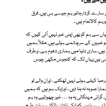
یں سے ہیں ۔
سارے کردارجانور ہم جیسے ہی ہیں، فرق
رہم کالانعام ہیں ۔
اں سے ہم کو بھی اپنی خبر نہیں آتی کیوں کہ
جو خبروں کے سرچشمے ہوتے ہیں ،مثلاً ہمیں
 ہیں، ساری دنیا میں ہماری دھوم ہے، ہرطرف
رہی ہیں یہاں تک کہ کنجوس مکھی چوس
رحبا کہتے ہوئے نہیں تھکتے ، ایران والے تو
مارا صوبہ نہ بنا دیں ۔ اورایک ہم ہیں کہ ہمیں
، گرانی مہنگائی یہ وہ … خیر چھوڑئیے وہ ہم
تھے ، ہوا یوں کہ ایک نادان بالکل ہماری طرح