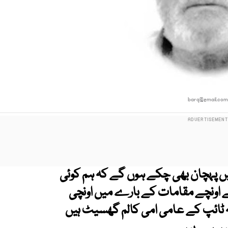
barq@email.co
ں پہچان بھی چکے ہوں گے کہ ہم کوئی
نچے اونچے مقامات کے بارے میں اونچی
ہ ٹائپ کے عامی امی کالم گھسیٹ ہیں