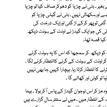
یر ۔ بلی نے چڑیا کو دھوکر صاف کیا تو چڑیا
 اورسکھاتی نہیں ، بلی نے گیلی چڑیا کو
ی تو پھر کرکے اڑ گئی اورایک درخت کی
دانی کی جو ایک گیدڑ نے اونٹ کے ہونٹ دیکھ
کیا قصہ تھا۔
 کو دیکھ کر سمجھا کہ اس کا یہ ہونٹ گرنے
 کر اونٹ کے ہونٹ کے گرنے کاانتظار کرنے لگا ،
کا انتظار کرتا رہا، بیچارا کہیں جا بھی نہیں
 تو کوئی اور کھالے گا ۔
ڑ کر اس نوجوان گیدڑ کے پاس آکر بولا ۔ بیٹا
کے انتظار میں ۔ میں نے ستتر سال گزارے ہیں