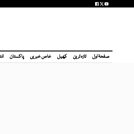
صفحۂ اول
تازہ ترین
کھیل
خاص خبریں
پاکستان
انٹ