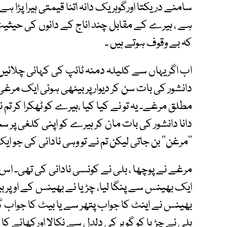
سامنے دریکتا اورگوہر یک دانہ اتنا قیمتی ہیرا پڑا 
ہے ، ہیرے کے مقابل چند اناج کے دانوں کی حیثی
کہ بے وقوف ہوتے ہیں ۔
اب اگر یہاں سے کلیلہ دمنہ ٹائپ کی کہانی چلائیں 
دانشور کی بات سن کر دیوار پر بیٹھی ہوئی ایک مرغ
مطلق مرغے۔ یہ تو نے کیا کیا ،ہیرے کو ٹھکرا کر تم ن
دانا دانشور کی بات مان کر ہیرے کو اپنی کلغی پر سج
’’مرغن‘‘ بن جاتی لیکن تم نے تو وہی نادانی کی جو ای
مرغے نے پوچھا ، بلی نے کونسی نادانی کی تھی۔ اس
ایک بھینس سے پنگا لیا، چڑیا نے بھینس کے اوپر 
بھینس نے اینٹ کا جواب پتھر سے یا بیٹ کا جواب گ
بلی نے چڑیا کو گوبر کی دلدل سے نکالا اورکھانے کا 