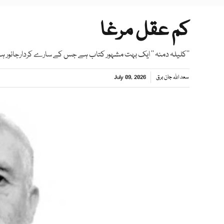
کم عقل مرغا
’’کلیلہ دمنہ ‘‘ ایک بہت مشہور کتاب ہے جس کے سارے کردارجانور ہ
سعد اللہ جان برق
July 09, 2026