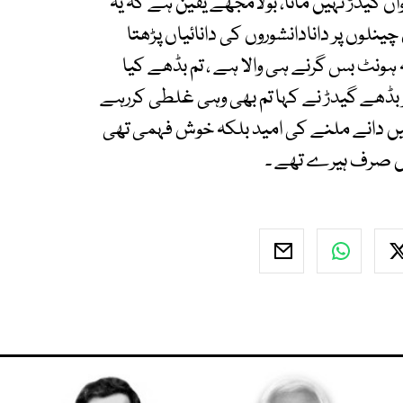
وان گیدڑ نہیں مانا، بولامجھے یقین ہے کہ یہ
نلوں پر دانادانشوروں کی دانائیاں پڑھتا
یہ ہونٹ بس گرنے ہی والا ہے ، تم بڈھے کیا
پر بڈھے گیدڑ نے کہا تم بھی وہی غلطی کررہے
ں دانے ملنے کی امید بلکہ خوش فہمی تھی
ں صرف ہیرے تھے ۔