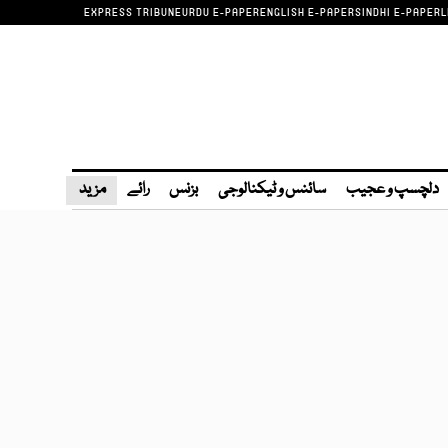
EXPRESS TRIBUNE
URDU E-PAPER
ENGLISH E-PAPER
SINDHI E-PAPER
L
دلچسپ و عجیب
سائنس و ٹیکنالوجی
بزنس
رائے
مزید