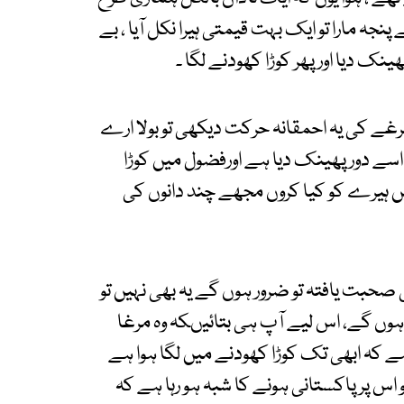
پنجہ مارا تو ایک بہت قیمتی ہیرا نکل آیا ، بے
ینک دیا اورپھر کوڑا کھودنے لگا ۔
 مرغے کی یہ احمقانہ حرکت دیکھی تو بولا ارے
 اسے دور پھینک دیا ہے اورفضول میں کوڑا
یں ہیرے کو کیا کروں مجھے چند دانوں کی
 کی صحبت یافتہ تو ضرور ہوں گے یہ بھی نہیں تو
 ہوں گے، اس لیے آپ ہی بتائیںکہ وہ مرغا
 ہے کہ ابھی تک کوڑا کھودنے میں لگا ہوا ہے
 اس پر پاکستانی ہونے کا شبہ ہو رہا ہے کہ