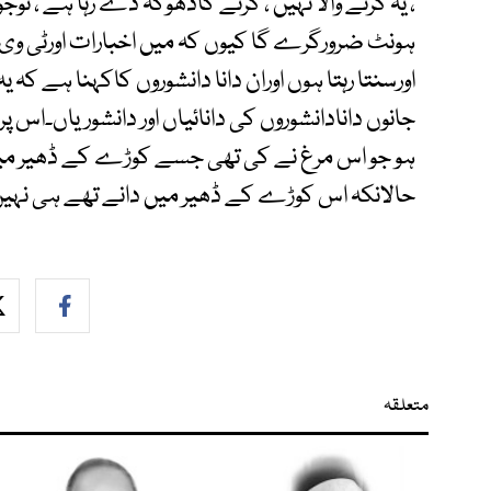
، یہ گرنے والا نہیں ، گرنے کادھوکہ دے رہا ہے ، نوج
ہونٹ ضرورگرے گا کیوں کہ میں اخبارات اورٹی وی چی
اورسنتا رہتا ہوں اوران دانا دانشوروں کاکہنا ہے کہ 
جانوں دانادانشوروں کی دانائیاں اور دانشوریاں۔اس 
ہو جو اس مرغ نے کی تھی جسے کوڑے کے ڈھیر می
حالانکہ اس کوڑے کے ڈھیر میں دانے تھے ہی نہی
متعلقہ