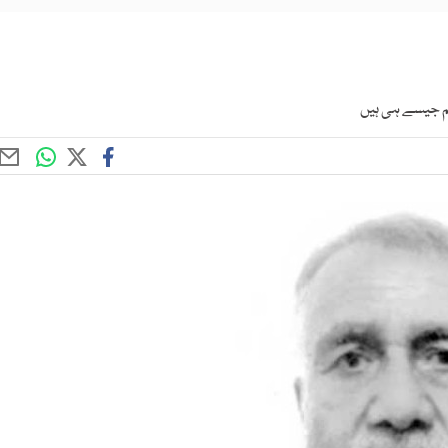
م جیسے ہی ہیں