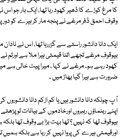
کا مرغ کوڑے کا ڈھیر کھود رہا تھا، ایک بار جو اس نے 
وقوف احمق ڈفر مرغے نے پنجہ مار کر ہیرے کو دور پھ
ایک دانا دانشور راستے سے گزررہا تھا، اس نے نادان
بیوقوف مرغے تجھے اتنا قیمتی ہیرا ملا ہے اورتم نے
کھود رہے ہو۔ مرغے نے کہا ، میرا پیٹ خالی ہے م
ضرورت ہے ہیرا گیا بھاڑ میں ۔
آپ چونکہ دانا دانشور ہیں یا کم ازکم دانا دانشوروں
اپنے رہنماؤں رہبروں اورخادموں کے بیانات تو پڑھتے
بیوقوف تھا کہ نہیں ؟ تھا بہت بڑا بے وقوف تھا بلکہ
اورقیمتی ہیرے کی پروا نہیں کر رہا ہے بلکہ ہمیں تو