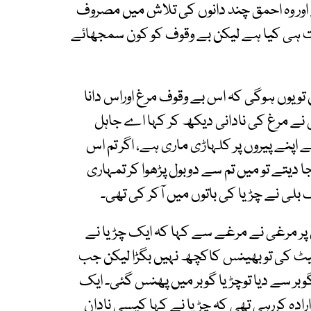
ہے اور وہ احمق چند دانوں کی تلاش میں مصروف
ت ہی کیا ہے لیکن بے وقوف کو کون سمجھائے
تو یوں ہوگی کہ اس بے وقوف مرغ اوراس دانا
ی نے مرغ کی نادانی دیکھ کر کہا اے جاہل
ے اپنے پیروں پر کلہاڑی ماری ہے، اگر تم اس
ا دیتے تو میں تم سے دوبول پڑھوا کر تمہاری
ک بلی نے چڑیا کی باتوں میں آکر کی تھی۔
 پر مرغی نے مرغے سے کہا کہ ایک چڑیا نے
بیٹ کی تو بھینس کاکچھ نہیں بگڑا لیکن جب
وبر سے دیا توچڑیا گوبر میں پھنس گئی۔ ایک
ارادہ کررہی تھی کہ چڑیا نے کہا کیسی نادان