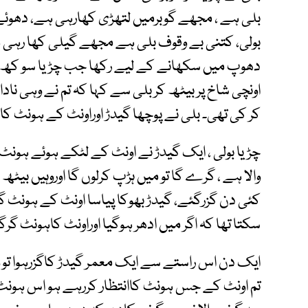
بلی ہے ، مجھے گوبرمیں لتھڑی کھارہی ہے، دھوئے بغ
بولی، کتنی بے وقوف بلی ہے مجھے گیلی کھا رہی ہے
دھوپ میں سکھانے کے لیے رکھا جب چڑیا سو کھ گئ
اونچی شاخ پر بیٹھ کر بلی سے کہا کہ تم نے وہی نا
کر کی تھی۔ بلی نے پوچھا گیدڑ اوراونٹ کے ہونٹ کا 
چڑیا بولی ، ایک گیدڑ نے اونٹ کے لٹکے ہوئے ہونٹ
والا ہے ، گرے گا تو میں ہڑپ کرلوں گا اوروہیں بیٹھ
کئی دن گزرگئے، گیدڑ بھوکا پیاسا اونٹ کے ہونٹ گرنے 
سکتا تھا کہ اگر میں ادھر ہوگیا اوراونٹ کاہونٹ گرگیا
ایک دن اس راستے سے ایک معمر گیدڑ کاگزرہوا تو وہ م
تم اونٹ کے جس ہونٹ کاانتظار کررہے ہو اس ہونٹ 