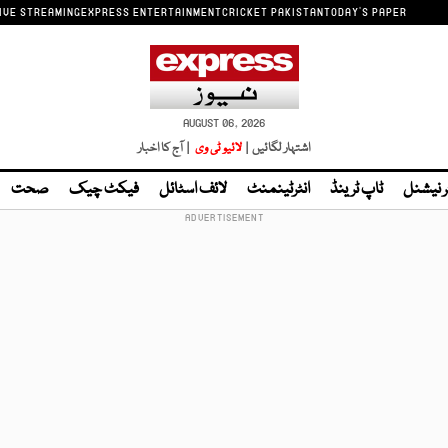
IVE STREAMING
EXPRESS ENTERTAINMENT
CRICKET PAKISTAN
TODAY'S PAPER
AUGUST 06, 2026
اشتہار لگائیں |
لائیو ٹی وی
| آج کا اخبار
ر نیشنل
ٹاپ ٹرینڈ
انٹرٹینمنٹ
لائف اسٹائل
فیکٹ چیک
صحت