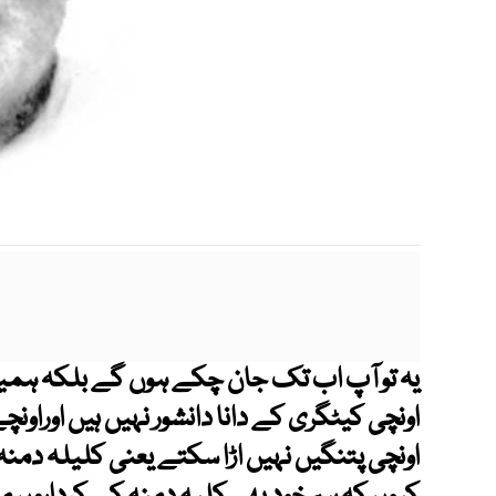
m
یہ تو آپ اب تک جان چکے ہوں گے بلکہ ہمی
اونچی کیٹگری کے دانا دانشور نہیں ہیں اوراو
اونچی پتنگیں نہیں اڑا سکتے یعنی کلیلہ دمن