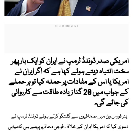
امریکی صدر ڈونلڈ ٹرمپ نے ایران کو ایک بار پھر
سخت انتباہ دیتے ہوئے کہا ہے کہ اگر ایران نے
امریکا یا اس کے مفادات پر حملہ کیا تو ہر حملے
کے جواب میں 20 گنا زیادہ طاقت سے کارروائی
کی جائے گی۔
ایئر فورس ون میں صحافیوں سے گفتگو کرتے ہوئے ڈونلڈ ٹرمپ نے
دعویٰ کیا کہ امریکا ایران کے خلاف فوجی محاذ پر پہلے ہی کامیابی