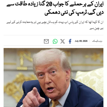
ایران کے ہر حملے کا جواب 20 گنا زیادہ طاقت سے
دیں گے، ٹرمپ کی نئی دھمکی
ان کا کہنا تھا کہ ایران کے پاس اب بہت کم وسائل بچے ہیں اور وہ معاہدہ کرنے کے لیے
بے چین ہے
ویب ڈیسک
July 09, 2026