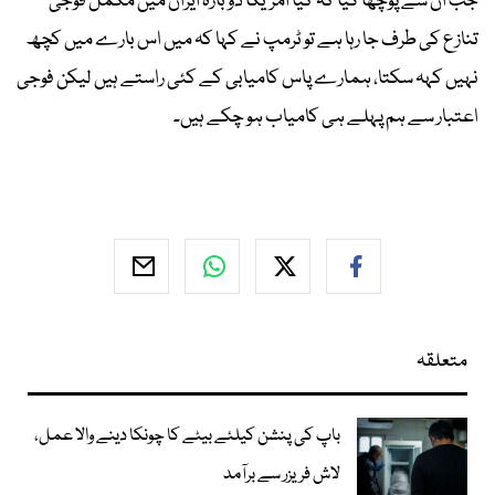
جب ان سے پوچھا گیا کہ کیا امریکا دوبارہ ایران میں مکمل فوجی
تنازع کی طرف جا رہا ہے تو ٹرمپ نے کہا کہ میں اس بارے میں کچھ
نہیں کہہ سکتا، ہمارے پاس کامیابی کے کئی راستے ہیں لیکن فوجی
اعتبار سے ہم پہلے ہی کامیاب ہو چکے ہیں۔
متعلقہ
باپ کی پنشن کیلئے بیٹے کا چونکا دینے والا عمل،
لاش فریزر سے برآمد