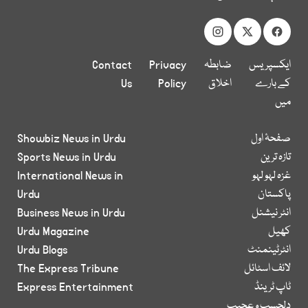
ایکسپریس
ضابطہ
Privacy
Contact
کے بارے
اخلاق
Policy
Us
میں
صفحۂ اول
Showbiz News in Urdu
تازہ ترین
Sports News in Urdu
غزہ لہو لہو
International News in
پاکستان
Urdu
انٹر نیشنل
Business News in Urdu
کھیل
Urdu Magazine
انٹرٹینمنٹ
Urdu Blogs
لائف اسٹائل
The Express Tribune
ٹاپ ٹرینڈ
Express Entertainment
دلچسپ و عجیب