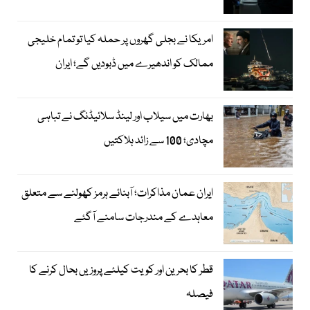
امریکا نے بجلی گھروں پر حملہ کیا تو تمام خلیجی
ممالک کو اندھیرے میں ڈبودیں گے؛ ایران
بھارت میں سیلاب اور لینڈ سلائیڈنگ نے تباہی
مچادی؛ 100 سے زائد ہلاکتیں
ایران عمان مذاکرات؛ آبنائے ہرمز کھولنے سے متعلق
معاہدے کے مندرجات سامنے آگئے
قطر کا بحرین اور کویت کیلئے پروزیں بحال کرنے کا
فیصلہ