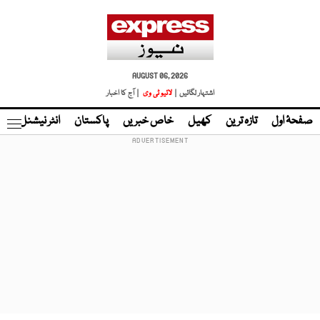
AUGUST 06, 2026
اشتہار لگائیں |
لائیو ٹی وی
| آج کا اخبار
صفحۂ اول
تازہ ترین
کھیل
خاص خبریں
پاکستان
انٹر نیشنل
ٹا