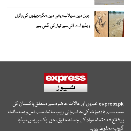
چین میں سیلاب: پانی میں مگرمچھوں کی وائرل
ویڈیو اے آئی سے تیار کی گئی ہے
express.pk
خبروں اور حالات حاضرہ سے متعلق پاکستان کی
سب سے زیادہ وزٹ کی جانے والی ویب سائٹ ہے۔ اس ویب سائٹ
پر شائع شدہ تمام مواد کے جملہ حقوق بحق ایکسپریس میڈیا
گروپ محفوظ ہیں۔