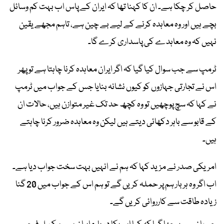
حاصل کر چکا ہے۔ ان کا کہنا تھا کہ ایران کے پاس اب بہت کم وسائل
بچے ہیں اور وہ معاہدہ کرنے کے لیے بے چین ہے، تاہم مجھے یقین
نہیں کہ وہ معاہدے کی پاسداری کرے گا۔
ٹرمپ سے جب سوال کیا گیا کہ اگر ایران معاہدہ کرنا چاہتا ہے تو پھر
اس نے تجارتی جہازوں کو کیوں نشانہ بنایا جس کے جواب میں ٹرمپ
نے کہا کہ سچ پوچھیں تو وہ کچھ حد تک غیر متوازن ہیں، حالات ان
کے قابو سے باہر دکھائی دیتے ہیں لیکن وہ معاہدہ ضرور کرنا چاہتے
ہیں۔
امریکی صدر نے مزید کہا کہ ہم نے انہیں بہت سخت جواب دیا ہے۔
اب اگر وہ ہر بار ہم پر حملہ کریں گے تو ہم اس کے جواب میں 20 گنا
زیادہ طاقت سے کارروائی کریں گے۔