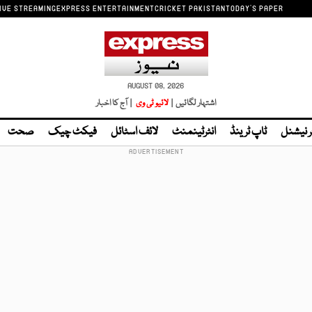
IVE STREAMING
EXPRESS ENTERTAINMENT
CRICKET PAKISTAN
TODAY'S PAPER
AUGUST 08, 2026
اشتہار لگائیں |
لائیو ٹی وی
| آج کا اخبار
ر نیشنل
ٹاپ ٹرینڈ
انٹرٹینمنٹ
لائف اسٹائل
فیکٹ چیک
صحت