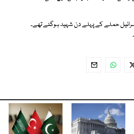
 اسرائیل حملے کے پہلے دن شہید ہوگئے تھے۔