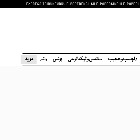
EXPRESS TRIBUNE
URDU E-PAPER
ENGLISH E-PAPER
SINDHI E-PAPER
L
دلچسپ و عجیب
سائنس و ٹیکنالوجی
بزنس
رائے
مزید