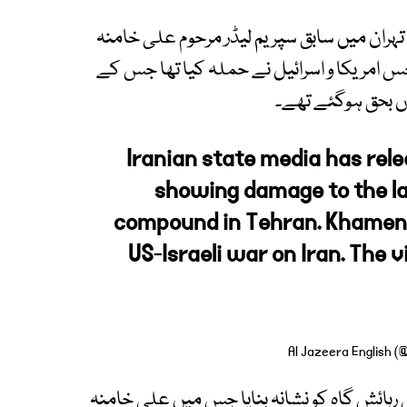
تہران میں سابق سپریم لیڈر مرحوم علی خامنہ
جس امریکا و اسرائیل نے حملہ کیا تھا جس کے
اں بحق ہوگئے تھے۔
Iranian state media has relea
showing damage to the l
compound in Tehran. Khamenei 
US-Israeli war on Iran. The 
 ایرانی رہنما کی رہائش گاہ کو نشانہ بنایا جس میں علی خامنہ