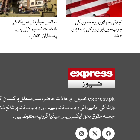
تجارتی جہازوں پر حملوں کی
عالمی میڈیا نے امریکا کی
جواب میں ایران پر نئی پابندیاں
شکست تسلیم کرلی ہے،
عائد
پاسداران انقلاب
express.pk
خبروں اور حالات حاضرہ سے متعلق پاکستان 
وزٹ کی جانے والی ویب سائٹ ہے۔ اس ویب سائٹ پر شائع شدہ
جملہ حقوق بحق ایکسپریس میڈیا گروپ محفوظ ہیں۔