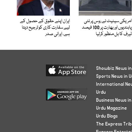
امریکی سینیٹ نے روس پر نئی
ایران اپنے حقوق کے حصول کے
پابندیوں اور بھارت پر 100 فیصد
لیے سفارت کاری کو ترجیح دیتا
ٹیرف کا بل منظور کرلیا
ہے، ایرانی صدر
Showbiz News in
Sports News in U
International Ne
Urdu
Business News in
Urdu Magazine
Urdu Blogs
The Express Tri