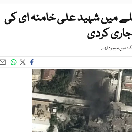
ملے میں شہید علی خامنہ ای کی
 جاری کردی
گاہ میں موجود تھے