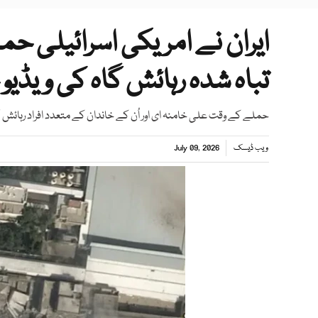
ایران نے امریکی اسرائیلی ح
تباہ شدہ رہائش گاہ کی ویڈیو
حملے کے وقت علی خامنہ ای اور اُن کے خاندان کے متعدد افراد رہائش 
ویب ڈیسک
July 09, 2026