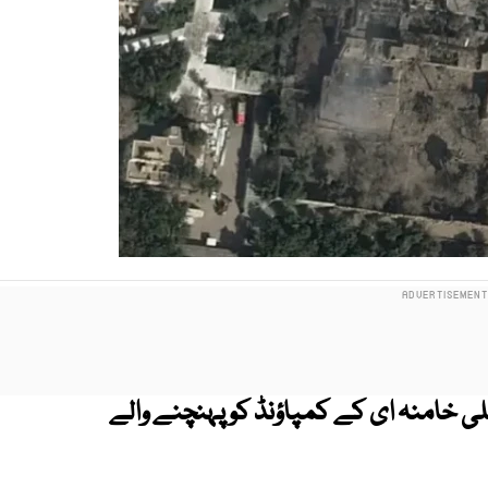
لی خامنہ ای کے کمپاؤنڈ کو پہنچنے والے