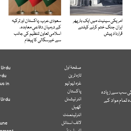
امریکی سینیٹ میں ایک بار پھر
سعودی عرب، پاکستان اور ترکیہ
ایران جنگ ختم کرنے کیلئے
کے درمیان دفاعی معاہدہ،
قرارداد پیش
اسلامی تعاون تنظیم کی جانب
سے خیرسگالی کا پیغام
صفحۂ اول
 Urdu
تازہ ترین
rdu
غزہ لہو لہو
ws in
پاکستان
کی سب سے زیادہ
انٹر نیشنل
 Urdu
 تمام مواد کے
کھیل
انٹرٹینمنٹ
لائف اسٹائل
bune