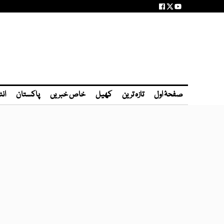
صفحۂ اول
تازہ ترین
کھیل
خاص خبریں
پاکستان
انٹ