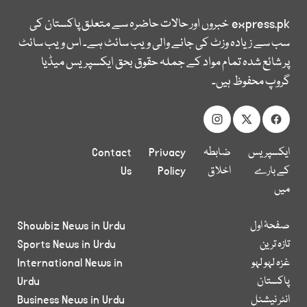
express.pk
خبروں اور حالات حاضرہ سے متعلق پاکستان کی
سب سے زیادہ وزٹ کی جانے والی ویب سائٹ ہے۔ اس ویب سائٹ
پر شائع شدہ تمام مواد کے جملہ حقوق بحق ایکسپریس میڈیا
گروپ محفوظ ہیں۔
ایکسپریس
ضابطہ
Privacy
Contact
کے بارے
اخلاق
Policy
Us
میں
صفحۂ اول
Showbiz News in Urdu
تازہ ترین
Sports News in Urdu
غزہ لہو لہو
International News in
پاکستان
Urdu
انٹر نیشنل
Business News in Urdu