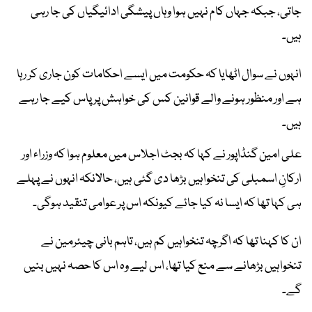
جاتی، جبکہ جہاں کام نہیں ہوا وہاں پیشگی ادائیگیاں کی جا رہی
ہیں۔
انہوں نے سوال اٹھایا کہ حکومت میں ایسے احکامات کون جاری کر رہا
ہے اور منظور ہونے والے قوانین کس کی خواہش پر پاس کیے جا رہے
ہیں۔
علی امین گنڈاپور نے کہا کہ بجٹ اجلاس میں معلوم ہوا کہ وزراء اور
ارکانِ اسمبلی کی تنخواہیں بڑھا دی گئی ہیں، حالانکہ انہوں نے پہلے
ہی کہا تھا کہ ایسا نہ کیا جائے کیونکہ اس پر عوامی تنقید ہوگی۔
ان کا کہنا تھا کہ اگرچہ تنخواہیں کم ہیں، تاہم بانی چیئرمین نے
تنخواہیں بڑھانے سے منع کیا تھا، اس لیے وہ اس کا حصہ نہیں بنیں
گے۔