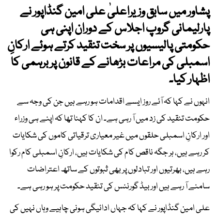
پشاور میں سابق وزیراعلیٰ علی امین گنڈاپور نے
پارلیمانی گروپ اجلاس کے دوران اپنی ہی
حکومتی پالیسیوں پر سخت تنقید کرتے ہوئے ارکانِ
اسمبلی کی مراعات بڑھانے کے قانون پر برہمی کا
اظہار کیا۔
انہوں نے کہا کہ آئے روز ایسے اقدامات ہو رہے ہیں جن کی وجہ سے
حکومت تنقید کی زد میں آ رہی ہے۔ ان کا کہنا تھا کہ اپنے ہی وزراء
اور ارکانِ اسمبلی حلقوں میں غیر معیاری ترقیاتی کاموں کی شکایات
کر رہے ہیں، ہر جگہ ناقص کام کی شکایات ہیں، ارکانِ اسمبلی کام رکوا
رہے ہیں، بھرتیوں اور تبادلوں پر بھی ثبوتوں کے ساتھ اعتراضات
سامنے آ رہے ہیں اور بیڈ گورننس کی تنقید حکومت پر ہو رہی ہے۔
علی امین گنڈاپور نے کہا کہ جہاں ادائیگی ہونی چاہیے وہاں نہیں کی