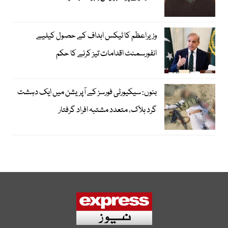
وزیراعظم کا ٹیکس اہداف کے حصول کیلیے
انفورسمنٹ اقدامات تیز کرنے کا حکم
بنوں: سیکیورٹی فورسز کے آپریشن میں ایک دہشت
گرد ہلاک، متعدد مشتبہ افراد گرفتار