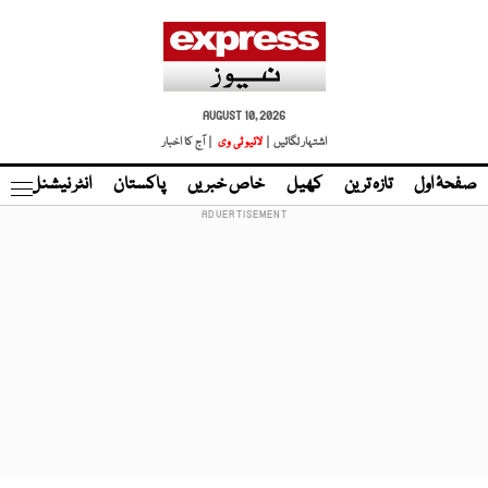
AUGUST 10, 2026
اشتہار لگائیں |
لائیو ٹی وی
| آج کا اخبار
صفحۂ اول
تازہ ترین
کھیل
خاص خبریں
پاکستان
انٹر نیشنل
ٹا