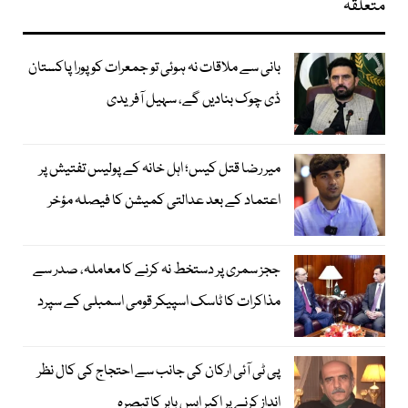
متعلقہ
بانی سے ملاقات نہ ہوئی تو جمعرات کو پورا پاکستان
ڈی چوک بنادیں گے، سہیل آفریدی
میر رضا قتل کیس؛ اہل خانہ کے پولیس تفتیش پر
اعتماد کے بعد عدالتی کمیشن کا فیصلہ مؤخر
ججز سمری پر دستخط نہ کرنے کا معاملہ، صدر سے
مذاکرات کا ٹاسک اسپیکر قومی اسمبلی کے سپرد
پی ٹی آئی ارکان کی جانب سے احتجاج کی کال نظر
انداز کرنے پر اکبر ایس بابر کا تبصرہ