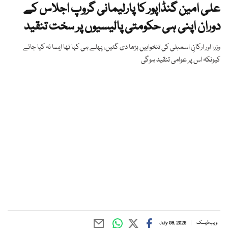
علی امین گنڈاپور کا پارلیمانی گروپ اجلاس کے
دوران اپنی ہی حکومتی پالیسیوں پر سخت تنقید
وزرا اور ارکانِ اسمبلی کی تنخواہیں بڑھا دی گئیں، پہلے ہی کہا تھا ایسا نہ کیا جائے
کیونکہ اس پر عوامی تنقید ہوگی
ویب ڈیسک
July 09, 2026