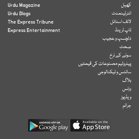
کھیل
Urdu Magazine
انٹرٹینمنٹ
Urdu Blogs
لائف اسٹائل
The Express Tribune
ٹاپ ٹرینڈ
Express Entertainment
دلچسپ و عجیب
صحت
سونے کے نرخ
پیٹرولیم مصنوعات کی قیمتیں
سائنس و ٹیکنالوجی
بلاگ
بزنس
ویڈیوز
جرائم