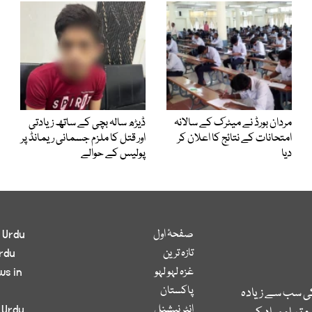
مردان بورڈ نے میٹرک کے سالانہ
ڈیڑھ سالہ بچی کے ساتھ زیادتی
امتحانات کے نتائج کا اعلان کر
اور قتل کا ملزم جسمانی ریمانڈ پر
دیا
پولیس کے حوالے
صفحۂ اول
 Urdu
تازہ ترین
rdu
غزہ لہو لہو
ws in
پاکستان
کی سب سے زیادہ
انٹر نیشنل
 Urdu