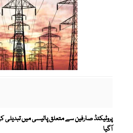
پروٹیکٹڈ صارفین سے متعلق پالیسی میں تبدیلی کے 
آگیا