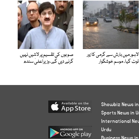
لاہور میں بارش سے گرمی کا زور
صوبوں کی تقسیم پر لاشیں نہیں
ٹوٹ گیا، موسم خوشگوار
گرنے دیں گے، وزیراعلیٰ سندھ
Showbiz News in
Sports News in U
International Ne
Urdu
Business News in