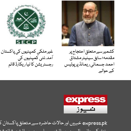
کشمیر سے متعلق احتجاج پر
غیر ملکی کمپنیوں کی پاکستان
مقدمہ؛ سابق سینیٹر مشتاق
آمد، نئی کمپنیوں کی
احمد جسمانی ریمانڈ پر پولیس
رجسٹریشن کا نیا ریکارڈ قائم
کے حوالے
express.pk
خبروں اور حالات حاضرہ سے متعلق پاکستان 