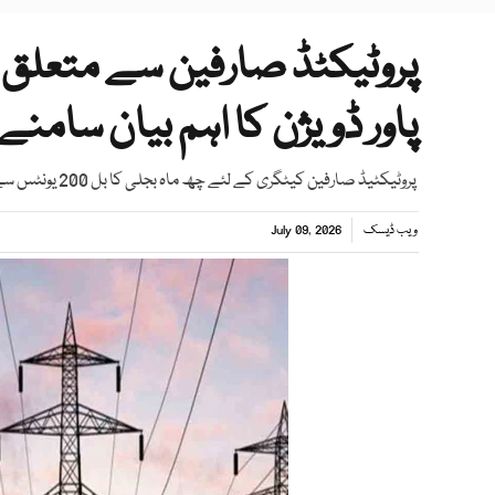
پروٹیکٹڈ صارفین سے متعلق 
پاور ڈویژن کا اہم بیان سامنے ا
پروٹیکٹیڈ صارفین کیٹگری کے لئے چھ ماہ بجلی کا بل 200 یونٹس سے کم ہونا ضروری ہے، پاور ڈویژن
ویب ڈیسک
July 09, 2026