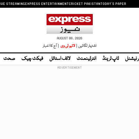
IVE STREAMING
EXPRESS ENTERTAINMENT
CRICKET PAKISTAN
TODAY'S PAPER
AUGUST 06, 2026
اشتہار لگائیں |
لائیو ٹی وی
| آج کا اخبار
ر نیشنل
ٹاپ ٹرینڈ
انٹرٹینمنٹ
لائف اسٹائل
فیکٹ چیک
صحت