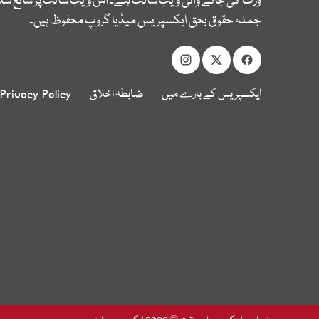
وزٹ کی جانے والی ویب سائٹ ہے۔ اس ویب سائٹ پر شائع شدہ
جملہ حقوق بحق ایکسپریس میڈیا گروپ محفوظ ہیں۔
ایکسپریس کے بارے میں
ضابطہ اخلاق
Privacy Policy