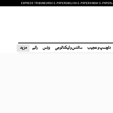
EXPRESS TRIBUNE
URDU E-PAPER
ENGLISH E-PAPER
SINDHI E-PAPER
L
دلچسپ و عجیب
سائنس و ٹیکنالوجی
بزنس
رائے
مزید