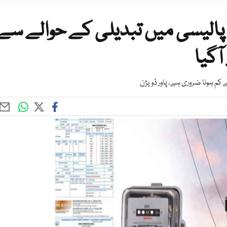
پالیسی میں تبدیلی کے حوالے سے
ٓگیا