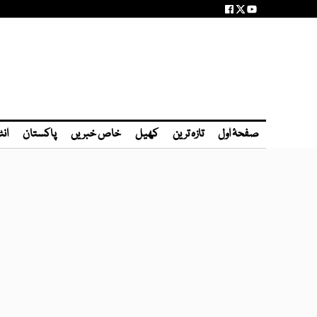
صفحۂ اول
تازہ ترین
کھیل
خاص خبریں
پاکستان
انٹ