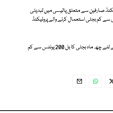
ٹیکٹڈ صارفین سے متعلق پالیسی میں تبدیلی
 6 ماہ تک 200 یونٹس یا اس سے کم بجلی استعمال کرنے والے پروٹیکٹڈ
پاور ڈویژن کے مطابق پروٹیکٹیڈ صارفین کیٹگری کے لئے چھ ماہ بجلی کا بل 200 یونٹس سے کم