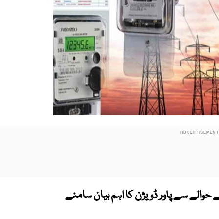
حوالے سے پاور ڈویژن کا اہم بیان سامنے