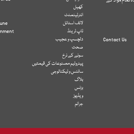
 تمام مواد کے
کھیل
انٹرٹینمنٹ
لائف اسٹائل
bune
ٹاپ ٹرینڈ
inment
دلچسپ و عجیب
Contact Us
صحت
سونے کے نرخ
پیٹرولیم مصنوعات کی قیمتیں
سائنس و ٹیکنالوجی
بلاگ
بزنس
ویڈیوز
جرائم