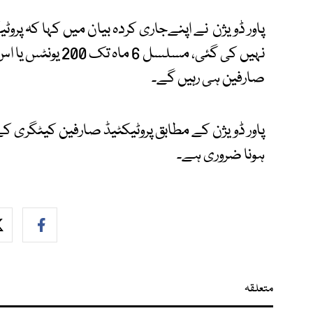
پاور ڈویژن نے اپنےجاری کردہ بیان میں کہا کہ پرو
نہیں کی گئی، مسلسل
صارفین ہی رہیں گے۔
ہونا ضروری ہے۔
متعلقہ