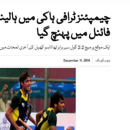
چیمپئنز ٹرافی ہاکی میں ہال
فائنل میں پہنچ گیا
ایک موقع پر میچ 2،2 گول سے برابر تھا تاہم کھیل کے آخری لمحات میں پاکستان نے مزید 2 گول داغ کر مقابلہ اپنے نام کر لیا
ویب ڈیسک
December 11, 2014