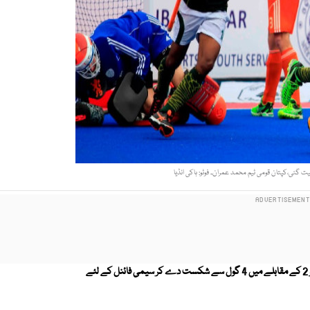
 گئی،کپتان قومی ٹیم محمد عمران۔ فوٹو: ہاکی انڈیا
بھارت میں جاری چیمپیئنز ٹرافی ہاکی کے کوارٹر فائنل میں پاکستان نے ہالینڈ کو 2 کے مقابلے میں 4 گول سے شکست دے کر سیمی فائنل کے لئے