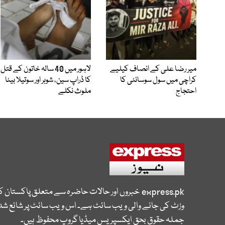
میر رضا علی کے انصاف کیلیے
لاہور میں 40 سالہ خاتون کے قتل
کراچی میں سول سوسائٹی کا
کا ڈراپ سین، شوہر اور سوتیلا بیٹا
احتجاج
ملوث نکلے
express.pk
خبروں اور حالات حاضرہ سے متعلق پاکستان 
وزٹ کی جانے والی ویب سائٹ ہے۔ اس ویب سائٹ پر شائع شدہ
جملہ حقوق بحق ایکسپریس میڈیا گروپ محفوظ ہیں۔