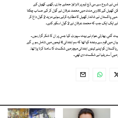
رٹس نے شروع سے ہی ڈچ ٹیم پر تابڑ توڑ حملے جاری رکھے، کھیل کے
آٹھویں منٹ میں ہالینڈ نے پہلا گول داغ کر گرین شرٹس پر سبقت حاصل کی لیکن کھیل کے 16ویں منٹ میں محمد عرفان نے گول کر کے حساب چکتا
کردیا، ایک موقع پر میچ 2،2 گول سے برابر ہو گیا تھا تاہم کھیل کے آخری لمحات میں پاکستان نے شاندار کھیل کا مظاہرہ کرتے ہوئے مزید 2 گول داغ کر
یک جب کہ محمد عرفان نے 2 گول اسکور کئے۔
یت گئی، بھارتی عوام نے بہت سپورٹ کیا جس پر ان کا شکر گزار ہوں۔
قومی ہاکی ٹیم کے کوچ شہناز شیخ کا کہنا تھا کہ میں نے ٹورنامنٹ سے قبل اپنے بیان میں قوم سے وعدہ کیا تھا کہ ہم ابتدائی 4 ٹیموں میں شامل ہو ں گے
اکستان کو اپنے تینوں ابتدائی میچز میں شکست کا سامنا کرنا پڑا تھا،
چ میں آسٹریلیا نے شکست دی تھی۔