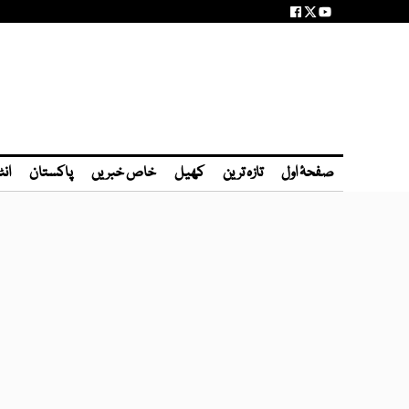
صفحۂ اول
تازہ ترین
کھیل
خاص خبریں
پاکستان
انٹ