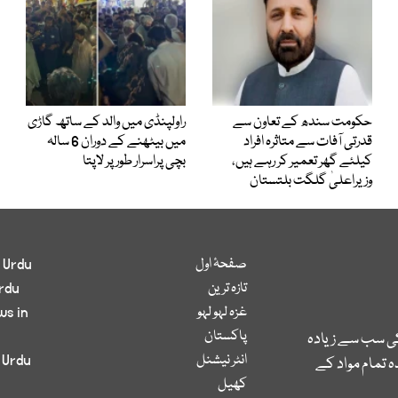
حکومت سندھ کے تعاون سے
راولپنڈی میں والد کے ساتھ گاڑی
قدرتی آفات سے متاثرہ افراد
میں بیٹھنے کے دوران 6 سالہ
کیلئے گھر تعمیر کر رہے ہیں،
بچی پراسرار طور پر لاپتا
وزیراعلیٰ گلگت بلتستان
صفحۂ اول
 Urdu
تازہ ترین
rdu
غزہ لہو لہو
ws in
پاکستان
کی سب سے زیادہ
انٹر نیشنل
 Urdu
 تمام مواد کے
کھیل