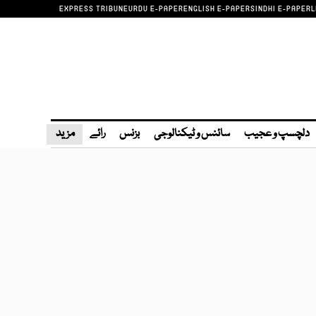
EXPRESS TRIBUNE
URDU E-PAPER
ENGLISH E-PAPER
SINDHI E-PAPER
L
دلچسپ و عجیب
سائنس و ٹیکنالوجی
بزنس
رائے
مزید