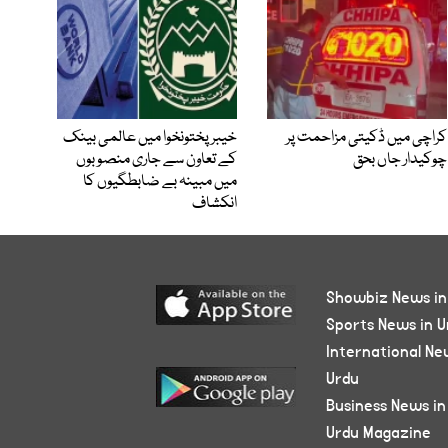
کراچی میں ڈکیتی مزاحمت پر
خیبرپختونخوا میں عالمی بینک
چوکیدار جاں بحق
کے تعاون سے جاری منصوبوں
میں مبینہ بے ضابطگیوں کا
انکشاف
Showbiz News in
Sports News in U
International Ne
Urdu
Business News in
Urdu Magazine