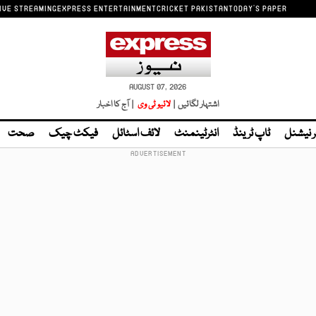
IVE STREAMING
EXPRESS ENTERTAINMENT
CRICKET PAKISTAN
TODAY'S PAPER
AUGUST 07, 2026
اشتہار لگائیں |
لائیو ٹی وی
| آج کا اخبار
ر نیشنل
ٹاپ ٹرینڈ
انٹرٹینمنٹ
لائف اسٹائل
فیکٹ چیک
صحت