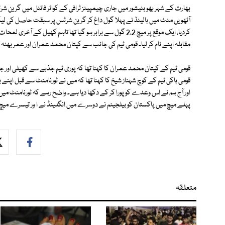
بھارت کے شہر بھو بنیشور میں جاری چیمپینز ٹرافی کے کواٹر فائنل میں گرین ش
مقابلہ اپنے نام کر لیا۔ قومی ٹیم کی جانب سے کپتان محمد عمران اور عمر بھٹہ نے ایک ا
قومی ٹیم کے کپتان محمد عمران کا کہنا تھا کہ پوری ٹیم جذبے سے کھیلی اور ج
اور آج ہم نے اس وعدے کو پورا کر کے دکھا دیا ہے۔ واضح رہے کہ ٹورنامنٹ میں پ
پہلے میچ میں پاکستان کو بیلجیئم نے دوسرے میں انگلینڈ نے ا ور تیسرے می
متعلقہ