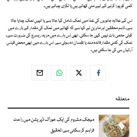
کمی کو پورا کرنے کے لیے مٹی کھاتے ہیں یا لکڑی چباتے ہیں۔
اس کے علاوہ جانوروں کی غذا میں نمک شامل کیا جاتا ہے یا انہیں نمک چٹایا جاتا
ہے۔ تاہم محققین اور ماہرین نے کہا ہے کہ کھانے میں نمک کی مقدار کے بارے میں
کوئی حتمی بات نہیں کہی جا سکتی، ابھی اس بارے میں مزید ریسرچ کی ضرورت ہے۔
نمک کی کتنی مقدار فائدہ مند یا نقصان دہ ہوتی ہے، اس بارے میں ابھی محض قیاس
آرائیاں ہی کی جا سکتی ہیں۔
متعلقہ
میجک مشروم کی ایک خوراک ڈپریشن میں راحت
فراہم کر سکتی ہے: تحقیق