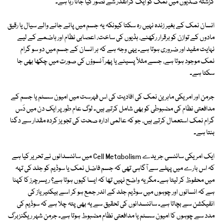
گزشتہ صدیوں میں نمک کو ایک گرانقدر شے تصور کیا جاتا رہا ہے۔
انسان نمک کے بغیر زندہ نہیں رہ سکتا کیونکہ یہ جسم میں پائے جانے والے سیال یا رقیق
مادوں کے توازن کو برقرار رکھنے، ہڈیوں کی ساخت، اعصابی نظام اور ہاضمے کے لیے
نہایت مفید اور ضروری ہوتا ہے۔ یہی وجہ ہے کہ ہر انسان کے جسم میں دو سو گرام
نمک موجود ہوتا ہے، جسے مثلاً پسینے یا پھر آنسوؤں کی صورت میں چکھا بھی جا
سکتا ہے۔
جرمن اور امریکی ماہرین نمک کی افادیت کی اس فہرست میں امیون سسٹم یا جسم کے
مدافعتی نظام کی مضبوطی کو بھی شامل کرتے ہیں۔ لوگ عام طور پر ایک دن میں دَس
گرام نمک استعمال کرتے ہیں، جو کہ عالمی ادارہ صحت کی تجویز کردہ مقدار سے دگنا
بنتا ہے۔
ایک امریکی سائنسی جریدے Cell Metabolism میں سائنسدانوں نے تحریر کیا ہے
کہ اس بارے میں پہلے سے آگاہی تھی کہ جسم فاضل نمک یا سوڈیم کو جلد کی تہہ
میں محفوظ کر لیتا ہے۔ مگر یہ واضح نہیں تھا کہ ایسا کیوں ہوتا ہے؟ ریسرچرز کا کہنا
ہے کہ انسانوں اور چوہوں میں سوڈیم جلد کے اندر جمع ہو کر اسے بیکٹیریاز کی
انفیکشن سے بچاتا ہے۔ سائنسدانوں کی تحقیق سے یہ بھی پتہ چلا ہے کہ سوڈیم کی
مدد سے چوہوں کا امیون سسٹم یا مدافعتی نظام مضبوط ہوتا ہے۔ جرمن شہر ریگنزبرگ