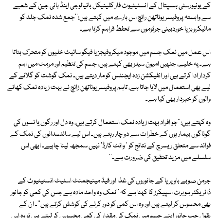
کے یونیورسٹی ہسپتال کے انسٹیٹیوٹ فار کلینیکل بائیالوجی اینڈ ہائی جین کے شعبے
سے وابستہ پروفیسر یوناتھن رانچ اس بارے میں کہتے ہیں:''جمع شدہ نمک جلد کو
مائیکروبز یا خوردبینی جرثوموں سے تحفظ فراہم کرتا ہے۔
اس عمل میں نمک جسم میں موجود میکروفیجز یا فیگو سائیٹ خلیوں کو متحرک بناتا
ہے۔ یہ خلیے، جنہیں امیون سیلز بھی کہتے ہیں، جسم کی تنظیم اور مرمت میں اہم
کردار ادا کرتے ہیں اور انفیکشن زدہ ایجنٹس کو مار دیتے ہیں۔ نمک گوشت کو گلانے کے
لیے بھی استعمال میں لایا جاتا ہے، تاہم پروفیسر یوناتھن زانچ نے بہت زیادہ نمک کھانے
والوں کو خبردار بھی کیا ہے۔
وہ کہتے ہیں:''جو افراد بہت زیادہ نمک استعمال کرتے ہیں، وہ دل اور رگوں یا نسوں کی
گوناگوں بیماریوں کے خطرات سے دو چار رہتے ہیں۔ اس لیے سائنسدانوں کی نمک کے
فوائد سے متعلق ریسرچ کے نتائج کو ' وائٹ کارڈ' نہیں سمجھ لینا چاہیے۔ ابھی اس
سلسلے میں مزید تحقیق کی ضرورت ہے۔''
جرمن صوبے باویریا کے جانوروں کی غذا اور فیڈ مینیجمنٹ اسٹیٹ انسٹیٹیوٹ کے
ڈائریکٹر ہوبرٹ اسپیکرز کا کہنا ہے کہ ''نمک وہ واحد مادہ ہے جس کی کمی کو جانور
بھی محسوس کر لیتے ہیں اور وہ اس کمی کو دور کرنے کی کوشش کرتے ہیں''۔ ان کے
بقول جب جانور اپنے جسم میں نمک کی مقدار کی کمی محسوس کر لیتے ہیں تو وہ اس