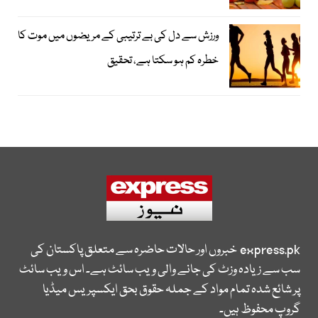
ورزش سے دل کی بے ترتیبی کے مریضوں میں موت کا
خطرہ کم ہو سکتا ہے، تحقیق
express.pk
خبروں اور حالات حاضرہ سے متعلق پاکستان کی
سب سے زیادہ وزٹ کی جانے والی ویب سائٹ ہے۔ اس ویب سائٹ
پر شائع شدہ تمام مواد کے جملہ حقوق بحق ایکسپریس میڈیا
گروپ محفوظ ہیں۔