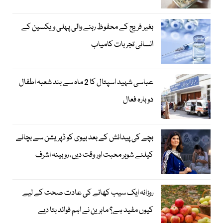
بغیر فریج کے محفوظ رہنے والی پہلی ویکسین کے
انسانی تجربات کامیاب
عباسی شہید اسپتال کا 2 ماہ سے بند شعبہ اطفال
دوبارہ فعال
بچے کی پیدائش کے بعد بیوی کو ڈپریشن سے بچانے
کیلئے شوہر محبت اور وقت دیں، روبینہ اشرف
روزانہ ایک سیب کھانے کی عادت صحت کے لیے
کیوں مفید ہے؟ ماہرین نے اہم فوائد بتا دیے