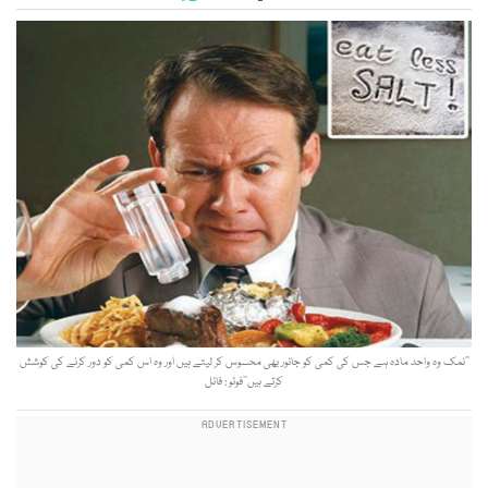
’’نمک وہ واحد مادہ ہے جس کی کمی کو جانور بھی محسوس کر لیتے ہیں اور وہ اس کمی کو دور کرنے کی کوشش
کرتے ہیں‘‘فوٹو : فائل