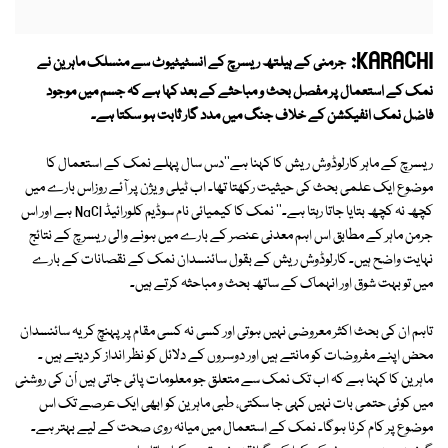
KARACHI:
جرمنی کے ہیلتھ ریسرچ کے انسٹیٹیوٹ سے منسلک ماہرین نے
نمک کے استعمال پر مفصل بحث و مباحثے کے بعد کہا ہے کہ جسم میں موجود
فاضل نمک انفیکشن کے خلاف جنگ میں مدد گار ثابت ہو سکتا ہے۔
ریسرچ کے ماہر کارلوڈوش ریش کا کہنا ہے''دس سال پہلے نمک کے استعمال کا
موضوع ایک علمی بحث کی حیثیت رکھتا تھا۔ اب ٹیلی ویژن پر آئے روزاس بارے میں
کچھ نہ کچھ بتایا جاتا رہتا ہے۔'' نمک کا کیمیائی نام سوڈیم کلورائیڈ NaCl ہے اور اس
جرمن ماہر کے مطابق اس اہم معدنی عنصر کے بارے میں ہونے والی ریسرچ کے نتائج
نہایت واضح ہیں۔ کارلوڈوش ریش کے بقول سائنسدان نمک کے نقصانات کے بارے
میں تو بہت شوق اور انہماک کے ساتھ بحث و مباحثہ کرتے ہیں۔
تاہم ان کی بحث اکثر معروضی نہیں ہوتی اور کسی نہ کسی مقام پر پہنچ کر یہ سائنسدان
محض اپنے مفروضات کو مانتے ہیں اور دوسروں کے دلائل کو نظر انداز کر دیتے ہیں ۔
ماہرین کا کہنا ہے کہ اب تک نمک سے متعلق جو معلومات پائی جاتی ہیں اْن کی روشنی
میں کوئی حتمی بات نہیں کہی جا سکتی، طبی ماہرین کو ابھی ایک عرصے تک اس
موضوع پر کام کرنا ہوگا۔ نمک کے استعمال میں میانہ روی صحت کے لیے بہتر ہے۔