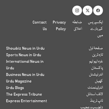
ایکسپریس
ضابطہ
Privacy
Contact
کے بارے
اخلاق
Policy
Us
میں
صفحۂ اول
Showbiz News in Urdu
تازہ ترین
Sports News in Urdu
غزہ لہو لہو
International News in
پاکستان
Urdu
انٹر نیشنل
Business News in Urdu
کھیل
Urdu Magazine
انٹرٹینمنٹ
Urdu Blogs
لائف اسٹائل
The Express Tribune
ٹاپ ٹرینڈ
Express Entertainment
دلچسپ و عجیب