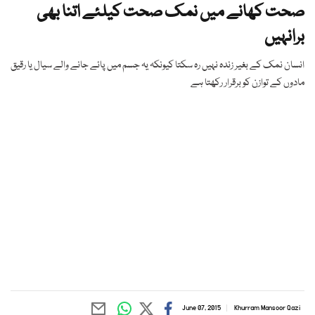
صحت کھانے میں نمک صحت کیلئے اتنا بھی
برانہیں
انسان نمک کے بغیر زندہ نہیں رہ سکتا کیونکہ یہ جسم میں پائے جانے والے سیال یا رقیق
مادوں کے توازن کو برقرار رکھتا ہے
June 07, 2015
Khurram Mansoor Qazi