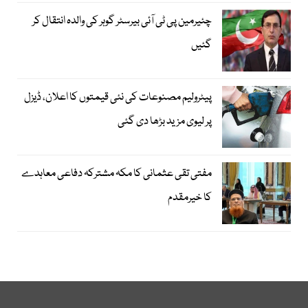
چئیرمین پی ٹی آئی بیرسٹر گوہر کی والدہ انتقال کر
گئیں
پیٹرولیم مصنوعات کی نئی قیمتوں کا اعلان، ڈیزل
پر لیوی مزید بڑھا دی گئی
مفتی تقی عثمانی کا مکہ مشترکہ دفاعی معاہدے
کا خیرمقدم