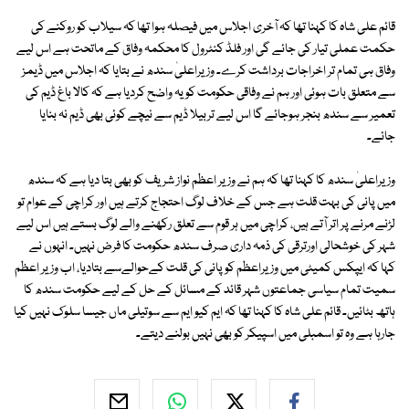
قائم علی شاہ کا کہنا تھا کہ آخری اجلاس میں فیصلہ ہوا تھا کہ سیلاب کو روکنے کی
حکمت عملی تیار کی جائے گی اور فلڈ کنٹرول کا محکمہ وفاق کے ماتحت ہے اس لیے
وفاق ہی تمام تر اخراجات برداشت کرے۔ وزیراعلیٰ سندھ نے بتایا کہ اجلاس میں ڈیمز
سے متعلق بات ہوئی اور ہم نے وفاقی حکومت کو یہ واضح کردیا ہے کہ کالا باغ ڈیم کی
تعمیر سے سندھ بنجر ہوجائے گا اس لیے تربیلا ڈیم سے نیچے کوئی بھی ڈیم نہ بنایا
جائے۔
وزیراعلیٰ سندھ کا کہنا تھا کہ ہم نے وزیر اعظم نواز شریف کو بھی بتا دیا ہے کہ سندھ
میں پانی کی بہت قلت ہے جس کے خلاف لوگ احتجاج کرتے ہیں اور کراچی کے عوام تو
لڑنے مرنے پر اتر آتے ہیں، کراچی میں ہر قوم سے تعلق رکھنے والے لوگ بستے ہیں اس لیے
شہر کی خوشحالی اورترقی کی ذمہ داری صرف سندھ حکومت کا فرض نہیں۔ انہوں نے
کہا کہ ایپکس کمیٹی میں وزیراعظم کو پانی کی قلت کےحوالےسے بتادیا، اب وزیر اعظم
سمیت تمام سیاسی جماعتوں شہر قائد کے مسائل کے حل کے لیے حکومت سندھ کا
ہاتھ بٹائیں۔ قائم علی شاہ کا کہنا تھا کہ ایم کیو ایم سے سوتیلی ماں جیسا سلوک نہیں کیا
جارہا ہے وہ تو اسمبلی میں اسپیکر کو بھی نہیں بولنے دیتے۔