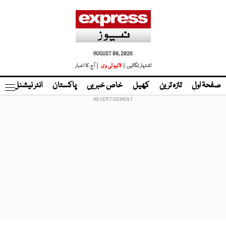
AUGUST 08, 2026
اشتہار لگائیں |
لائیو ٹی وی
| آج کا اخبار
صفحۂ اول
تازہ ترین
کھیل
خاص خبریں
پاکستان
انٹر نیشنل
ٹا