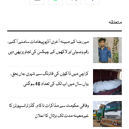
متعلقہ
میر رضا کے مبینہ آخری آڈیو پیغامات سامنے آگئے،
رقم وصولی اور لاکھوں کے چیکس کی تجاویز بھی دیں
کراچی میں ڈاکوؤں کی فائرنگ سے شہری جاں بحق،
رواں سال میں اب تک کی تعداد 46 ہوگئی
وفاقی حکومت سے مذاکرات ناکام، گڈز ٹرانسپورٹرز کا
غیرمعینہ مدت تک ہڑتال کا اعلان