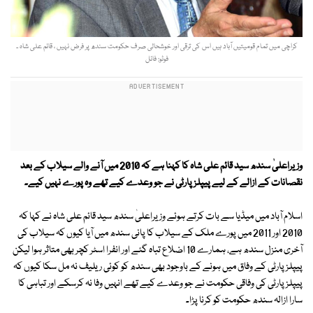
کراچی میں تمام قومیتیں آباد ہیں اس کی ترقی اور خوشحالی صرف حکومت سندھ پر فرض نہیں ، قائم علی شاہ ۔
فوٹو: فائل
وزیراعلیٰ سندھ سید قائم علی شاہ کا کہنا ہے کہ 2010 میں آنے والے سیلاب کے بعد
نقصانات کے ازالے کے لیے پیپلز پارٹی نے جو وعدے کیے تھے وہ پورے نہیں کیے۔
اسلام آباد میں میڈیا سے بات کرتے ہوئے وزیراعلیٰ سندھ سید قائم علی شاہ نے کہا کہ
2010 اور 2011 میں پورے ملک کے سیلاب کا پانی سندھ میں آیا کیوں کہ سیلاب کی
آخری منزل سندھ ہے، ہمارے 10 اضلاع تباہ گئے اور انفرا اسٹر کچر بھی متاثر ہوا لیکن
پیپلز پارٹی کے وفاق میں ہونے کے باوجود بھی سندھ کو کوئی ریلیف نہ مل سکا کیوں کہ
پیپلز پارٹی کی وفاقی حکومت نے جو وعدے کیے تھے انہیں وفا نہ کرسکے اور تباہی کا
سارا ازالہ سندھ حکومت کو کرنا پڑا۔