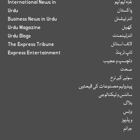
غزہ لہو لہو
International News in
پاکستان
Urdu
انٹر نیشنل
Business News in Urdu
کھیل
Urdu Magazine
انٹرٹینمنٹ
Urdu Blogs
لائف اسٹائل
The Express Tribune
ٹاپ ٹرینڈ
Express Entertainment
دلچسپ و عجیب
صحت
سونے کے نرخ
پیٹرولیم مصنوعات کی قیمتیں
سائنس و ٹیکنالوجی
بلاگ
بزنس
ویڈیوز
جرائم