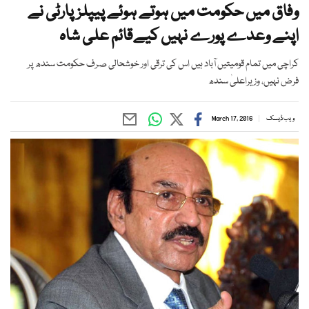
وفاق میں حکومت میں ہوتے ہوئے پیپلزپارٹی نے
اپنے وعدے پورے نہیں کیےقائم علی شاہ
کراچی میں تمام قومیتیں آباد ہیں اس کی ترقی اور خوشحالی صرف حکومت سندھ پر
فرض نہیں، وزیراعلیٰ سندھ
ویب ڈیسک
March 17, 2016