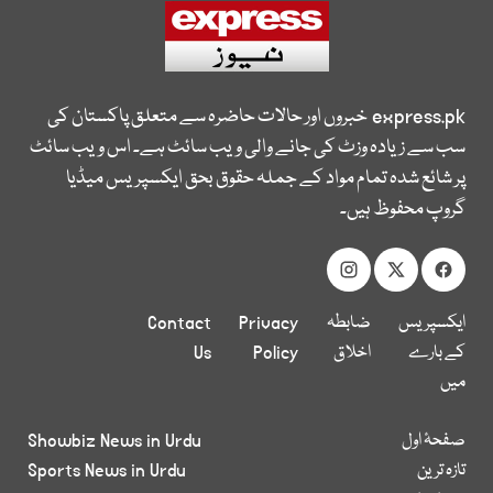
express.pk
خبروں اور حالات حاضرہ سے متعلق پاکستان کی
سب سے زیادہ وزٹ کی جانے والی ویب سائٹ ہے۔ اس ویب سائٹ
پر شائع شدہ تمام مواد کے جملہ حقوق بحق ایکسپریس میڈیا
گروپ محفوظ ہیں۔
ایکسپریس
ضابطہ
Privacy
Contact
کے بارے
اخلاق
Policy
Us
میں
صفحۂ اول
Showbiz News in Urdu
تازہ ترین
Sports News in Urdu